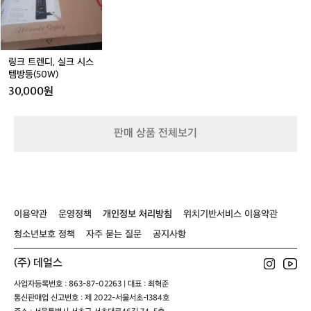
 부족하더라구요~ 남섬 북섬 다 둘러보고픈 마음에 다 둘
 
디,
 ⸻  🏨 엠 소셜 오클랜드 호텔 체크인  
스
3
를
러보지는 못했지만 나중에 기회가 된다면 남섬만 2주 이상 
자
실
19:00, 오클랜드 도심에 위치한 호텔에 체
틱/
단
돌아보고 싶네요 ㅎㅎ 한국과 다른 자연을 즐겨서 색다르
 
거
크
고 좋았던 남섬의 9일 여행이었습니다😊  캠퍼밴 렌트 15
는
트
스
쳐
크인했습니다. 남섬의 조용한 마을과 달리 
대
시
9 Orchard Road https://maps.app.goo.gl/AZsGVkYw
 
레
틱/
북
오클랜드는 번화한 도시 느낌이 물씬 나
gdjzhsTP7?g_st=ipc
 
스
링크 트렌디, 실크 시스
킹
트
섬
로
 색다른 분위기를 경험할 수 있었습니다. 
템
템방등(50W)
폴
레
오
정
 ⸻  🍽 저녁 식사: 옥시덴탈 펍 방문 
방
킹
클
포 
30,000원
등
 고픈 배를 채우기 위해 한국에서 유명한
기
s:
폴
랜
(5
 옥시덴탈 펍으로 향했습니다. 	•	
드
0
메뉴: 화이트 와인과 크림 소스를 곁들인
로
세
판매 상품 전체보기
W)
이
 홍합찜, 클램차우더, 소세지 	•	
았
동
추천 포인트: 구이보다는 찜 요리가 통실
컬
하
하고, 식어도 질기지 않아 만족스러웠습니
 
는
다. 	•	분위
합
일
기: 뉴질랜드에서 벨기에 스타일 펍을 경
의
정
이용약관
운영정책
개인정보 처리방침
위치기반서비스 이용약관
험할 수 있어 오클랜드 방문 시 한번쯤 들
다
이
청소년보호 정책
자주 묻는 질문
공지사항
었
러보길 추천합니다.  오늘은 이렇게 도시
에
습
의 맛집에서 하루를 마무리하며, 남섬의
 
니
(주) 데얼스
 캠핑과 북섬 도시 여행을 연결하는 날이
 
다.
었습니다.  ⸻  💡 캠핑·아웃도어 여행
e
사업자등록번호 : 863-87-02263 | 대표 : 최혁준
장
 팁 	•	캠핑
 
통신판매업 신고번호 : 제 2022-서울서초-1384호
거