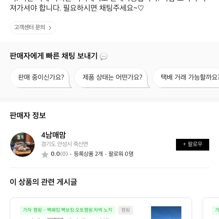
져가셔야 합니다. 필요하시면 채팅주세요~♡
고객센터 문의
판매자에게 빠른 채팅 보내기
판
제
택
판매 중이신가요?
제품 상태는 어떤가요?
택배 거래 가능할까요
매
품
배
중
상
거
이
태
래
신
는
가
판매자 정보
가
어
능
요?
떤
할
4남매맘
4
가
까
경기도 안성시 죽산면
+ 팔로우
남
요?
요?
0.0
(0)
등록상품 2개
팔로워 0명
매
맘
이 상품의 관련 게시글
뉴
가자 캠핑 - 백패킹.백보킹.오토캠핑.차박.노지
캠핑
가