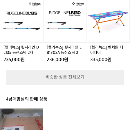
X
킹/
블
그레이드해주어 공간이 넓어 장거리 이동 후 피로가 조금
통
[헬
[헬
[헬
트
 덜했습니다. 대여할때 톨비도 미리 내는 시스템인지 경로
습
 저희는 체크리스트를 하나씩 따라가며 부
이
(2
야
랙
리
리
리
처
를 묻더라구요. 저희가 가는 경로에서는 톨비가 들지 않아
 
개)
전
족한 부분은 바로 해결하며 반납했습니다. 
서
녹
녹
녹
치
 0원으로 입력했습니다. 캠핑카와 달리 차량 크기와 운전
습
침
이렇게 미리 점검하면 반납 과정이 훨씬
 
스]
스]
스]
→
 감각이 달라 초반에는 적응 시간이 조금 필요했습니다 😎  
대/
⸻  🏨 엠 소셜 오클랜드 호텔 체크인  19:00, 오클랜
쪽
릿
릿
벤
오
 원활하고, 추가 비용 발생 걱정을 줄일 수
 
초
드 도심에 위치한 호텔에 체크인했습니다. 남섬의 조용한
크
지
지
치
클
 있습니다. Tip) THL 캠핑카 대여시설에서
 
 마을과 달리 오클랜드는 번화한 도시 느낌이 물씬 나 색다
샤
경
라
라
원
랜
는 공항까지 픽업 서비스도 제공하지만, 3
러
른 분위기를 경험할 수 있었습니다.  ⸻  🍽 저녁 식사: 
량
인
인
_
드
옥시덴탈 펍 방문  고픈 배를 채우기 위해 한국에서 유명한 
본
0분 - 1시간 단위 운행이라 비행 시간이
좋
D
L
타
오
[헬리녹스] 릿지라인 D
[헬리녹스] 릿지라인 L
[헬리녹스] 벤치원_타
옥시덴탈 펍으로 향했습니다. 	•	메
이
 촉박하다면 우버를 이용하는 것이 더 효
 
L
B
이
뉴: 화이트 와인과 크림 소스를 곁들인 홍합찜, 클램차우
이
늘
L135 등산스틱 2개 세
B130SA 등산스틱 2개
이다이
더, 소세지 	•	추천 포인트: 구이보다
에
율적입니다.  ⸻  ✈️ 북섬 이동 & 오클
 
1
1
다
트 - 3단스틱/트레킹폴
세트 - 3단스틱/트레킹
은
235,000원
236,000원
335,000원
는 찜 요리가 통실하고, 식어도 질기지 않아 만족스러웠습
질
3
3
이
폴
랜드 도착 오클랜드 공항에 도착하니 비가 
오
체
니다. 	•	분위기: 뉴질랜드에서
의
5
0
아
추적추적 내리고 있었습니다. ☔️  도착 후
움
 벨기에 스타일 펍을 경험할 수 있어 오클랜드 방문 시 한
 
등
S
마
번쯤 들러보길 추천합니다.  오늘은 이렇게 도시의 맛집에
카
 공항에서 렌터카를 대여했습니다. 원래 i3
운
비슷한 상품 전체보기
산
A
서 하루를 마무리하며, 남섬의 캠핑과 북섬 도시 여행을 연
루
드
0을 예약했지만, 차량을 셀토스로 업그레
 
결하는 날이었습니다.  ⸻  💡 캠핑·아웃도어 여행 팁 	
 
스
등
에
이드해주어 공간이 넓어 장거리 이동 후
는
•	캠핑카 반납 전, 체크리스트를 활용해 차
 
틱
산
서
량 상태를 미리 점검하면 반납 과정이 훨씬 원활합니다. 	
쩍
 피로가 조금 덜했습니다. 대여할때 톨비
 
2
스
크
•	차량 크기와 운전 감각이 달라 초반 적응 
수
4남매맘님의 판매 상품
개
틱
도 미리 내는 시스템인지 경로를 묻더라구
데
라
시간이 필요하므로, 도심 이동이나 장거리 운전 전 충분히
치
세
2
이
 익숙해지세요. 	•	도시에서는 한적한 캠
겨
요. 저희가 가는 경로에서는 톨비가 들지
시
링
핑과 달리 번화한 곳에서 색다른 음식과 분위기를 즐길 수
친 
트
개
스
 않아 0원으로 입력했습니다. 캠핑카와 달
 
크
 있습니다. 	•	THL 체크리스트 항목
했
-
세
트
리 차량 크기와 운전 감각이 달라 초반에
(외관, 장비, 부속품, 연료량)을 사진으로 기록하면 나중에
 
트
3
트
처
 확인이 편리합니다  + 남섬 캠퍼밴 여행만 해도 2주로는
로
는 적응 시간이 조금 필요했습니다 😎 
식
렌
단
-
치