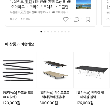
질
뉴질랜드🇳🇿 캠퍼밴🚐 여행 Day 9  🚐
뉴
랜
 오아마루 → 크라이스트처치 → 오클랜드  
 
드
오늘은 오아마루에서 크라이스트처치를
스
뉴질랜드🇳🇿 캠퍼밴🚐 여행 Day 9  🚐 오아마루 → 크
뉴질
🇳🇿
라이스트처치 → 오클랜드  오늘은 오아마루에서 크라이스
 
 거쳐 북섬 오클랜드로 이동하는 일정이었
어
캠
8달 전
조회 187
3
0
8
트처치를 거쳐 북섬 오클랜드로 이동하는 일정이었습니다. 
 
습니다. 장거리 이동 전날 냉장고를 비우
을
퍼
장거리 이동 전날 냉장고를 비우고 짐을 미리 정리해둔 덕
아
분에, 출발이 한결 수월했습니다 🏁  ⸻  🏕 크라이스
밴
u
고 짐을 미리 정리해둔 덕분에, 출발이 한
 
트처치 캠핑카 반납  오아마루에서 크라이스트처치까지 약 
 
🚐
결 수월했습니다 🏁  ⸻  🏕 크라이스
 
3시간 정도 이동했습니다. 캠핑카 반납은 오전 8시부터 오
로
여
트처치 캠핑카 반납  오아마루에서 크라이
라
후 4시까지 가능하며, 반납 시에는 THL에서 제공한 체크
곤
행
리스트 리플렛을 참고하며 차량 상태를 꼼꼼히 확인했습니
인
이 상품과 비슷해요
스트처치까지 약 3시간 정도 이동했습니
더
D
다.  	•	외부 점검: 차량 외관
는
다. 캠핑카 반납은 오전 8시부터 오후 4시
다
a
 스크래치, 타이어 상태, 라이트·미러·창문·와이퍼 작동 확
 
[헬
[헬
[헬
까지 가능하며, 반납 시에는 THL에서 제
 
인 	•	내부 점검: 시트·매트
 
y
리
리
리
 상태, 냉장고·가스레인지·오븐 등 장비 작동 확인 	•	
씨
공한 체크리스트 리플렛을 참고하며 차량
9
고
부속품 확인: 키, 캠핑 의자·테이블·침구·주방용품 반납, 청
 
녹
녹
녹
🚐
 상태를 꼼꼼히 확인했습니다.  	•	
좋
소 상태, 쓰레기 제거 	•	운
천
스]
스]
스]
오
행 관련: 주행거리 기록, 연료량 확인  저희는 체크리스트
람
외부 점검: 차량 외관 스크래치, 타이어 상
여
타
라
택
아
를 하나씩 따라가며 부족한 부분은 바로 해결하며 반납했
하
태, 라이트·미러·창문·와이퍼 작동 확인 	
어
프
이
티
습니다. 이렇게 미리 점검하면 반납 과정이 훨씬 원활하고, 
그
마
폴
트
컬
•	내부 점검: 시트·매트
 
추가 비용 발생 걱정을 줄일 수 있습니다. Tip) THL 캠핑
 
루
1
코
필
카 대여시설에서는 공항까지 픽업 서비스도 제공하지만, 3
 
 상태, 냉장고·가스레인지·오븐 등 장비 작
간
→
0분 - 1시간 단위 운행이라 비행 시간이 촉박하다면 우버
여
8
트
드
[헬리녹스] 타프폴 180
[헬리녹스] 라이트코트
[헬리녹스] 택티컬 필
동 확인 	•	부속
 
크
를 이용하는 것이 더 효율적입니다.  ⸻  ✈️ 북섬 이동
 
0
-
테
0FX (2개)
- 백패킹/야전침대/초
드 테이블 블랙
라
품 확인: 키, 캠핑 의자·테이블·침구·주방
래
 & 오클랜드 도착 오클랜드 공항에 도착하니 비가 추적추
즐
0
백
이
경량
120,000원
300,000원
176,000원
적 내리고 있었습니다. ☔️  도착 후 공항에서 렌터카를 대
이
음
용품 반납, 청소 상태, 쓰레기 제거 	•	
이
F
패
블
여했습니다. 원래 i30을 예약했지만, 차량을 셀토스로 업
가
스
운행 관련: 주행거리 기록, 연료량 확인 
드