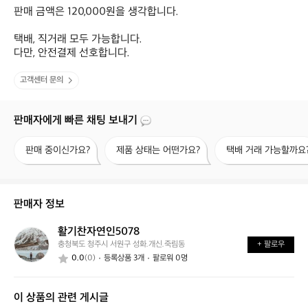
판매 금액은 120,000원을 생각합니다.

택배, 직거래 모두 가능합니다.

다만, 안전결제 선호합니다.
고객센터 문의
판매자에게 빠른 채팅 보내기
판
제
택
판매 중이신가요?
제품 상태는 어떤가요?
택배 거래 가능할까요
매
품
배
중
상
거
이
태
래
신
는
가
판매자 정보
가
어
능
요?
떤
할
활기찬자연인5078
활
가
까
충청북도 청주시 서원구 성화.개신.죽림동
+ 팔로우
기
요?
요?
0.0
(0)
등록상품 3개
팔로워 0명
찬
자
연
이 상품의 관련 게시글
인