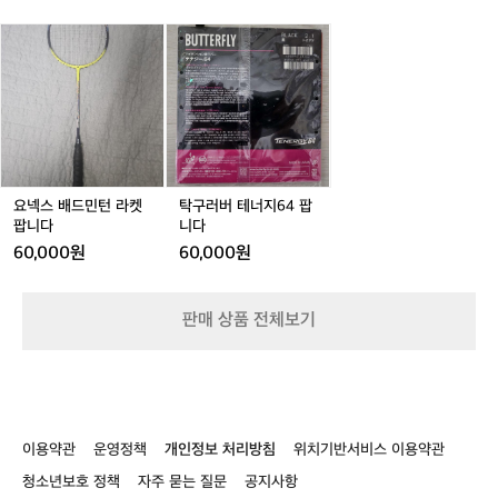
당
P
히
요
탁
2
좋
넥
구
은
스
러
페
배
버
이
드
테
스
민
너
니,
턴
지
다
라
6
음
켓
4
요넥스 배드민턴 라켓
탁구러버 테너지64 팝
목
팝
팝
팝니다
니다
표
니
니
60,000원
60,000원
는
다
다
5
k
m
판매 상품 전체보기
2
5
분
컷
을
도
이용약관
운영정책
개인정보 처리방침
위치기반서비스 이용약관
전
청소년보호 정책
자주 묻는 질문
공지사항
해