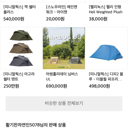
터
젠
형
는
플
워
H
[미니멀웍스] 잭 쉘터
[스노우라인] 체인젠
[헬리녹스] 헬리 인형
약
러
크
e
플러스
워크 - 아이젠
Heli Weighted Plush
5
스
-
l
540,000원
20,000원
38,000원
분
아
i
1
이
W
[미
어
어
[미
3
젠
e
니
썸
썸
니
초/
i
멀
홀
홀
멀
k
g
웍
리
리
웍
m
h
스]
데
데
스]
으
t
아
이
이
디
로,
e
고
님
님
피
중
d
라
버
버
2
급
P
쉘
스
스
블
[미니멀웍스] 아고라
어썸홀리데이 님버스
[미니멀웍스] 디피2 블
러
l
터
U
U
루
쉘터 텐트
UL
루 - 더블월 파프리카
너
u
텐
L
L
-
DP 2
의
250만원
690,000원
498,000원
s
트
더
느
h
블
낌
월
이
비슷한 상품 전체보기
파
들
프
어
리
요.
카
상
활기찬자연인5078님의 판매 상품
D