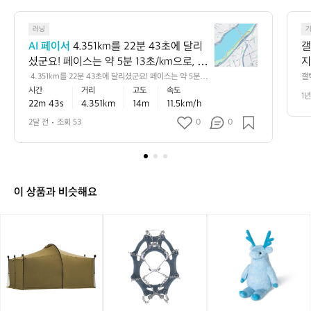
5
0
4.
7
러닝
3
8
AI 페이서
 4.351km를 22분 43초에 달리
갤
5
셨군요! 페이스는 약 5분 13초/km으로, 중
지
1
급 러너의 느낌이 들어요. 상당히 좋은 페
 4.351km를 22분 43초에 달리셨군요! 페이스는 약 5분 1
갤
k
3초/km으로, 중급 러너의 느낌이 들어요. 상당히 좋은 페
플
시간
거리
고도
속도
이스니, 다음 목표는 5km 25분 컷을 도전
m
1년
이스니, 다음 목표는 5km 25분 컷을 도전해보시면 어떨까
22m 43s
4.351km
14m
11.5km/h
해보시면 어떨까요? 함께 달려볼 날이 기
를
요? 함께 달려볼 날이 기대되네요! 🏃‍♂️💨
2
대되네요! 🏃‍♂️💨
2달 전
조회 53
0
0
2
분
4
3
초
이 상품과 비슷해요
에
달
[미
[스
[헬
리
니
노
리
셨
멀
우
녹
군
웍
라
스]
요!
스]
인]
헬
페
잭
체
리
이
쉘
인
인
스