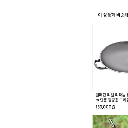
분에는 통기성이 좋
 디자인: 루
스프리는 사용자가 
 여성의 몸에
를 통해 배낭의 안
 제공합니다.
되어 있어, 필요한
이 상품과 비슷
트먼트 등 사용자의
며, 등판 부
 수 있는 비 커버
 유지할 수 있
클
래
 맞는 핏을 
딘
 통해 배낭의
리
기의 포켓과 
얼
니다. 상단 
티
의를 고려한 
타
시 사용할 수
늄
통
 있습니다.  끝
3
중
그
리
클래딘 리얼 티타늄 통
들
m 단품 캠핑용 그리
3
159,000원
6
c
하
m
이
단