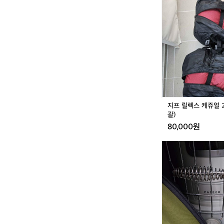
버
릴
너
렉
스
케
쥬
얼
2.
0
침
낭
(2
지프 릴렉스 케쥬얼 2.
매
괄)
일
80,000원
괄)
파
세
코
P
K
H
6
4
0