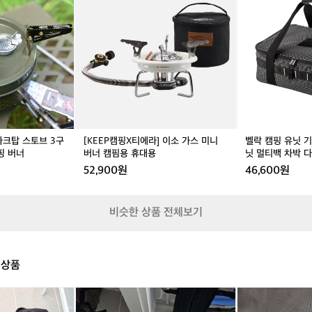
E
캠
려
품
품
P
핑
요
캠
캠
캠
유
:)
핑
핑
핑
닛
오
용
용
X
기
스
그
그
티
어
프
리
리
에
백
리
들
들
라]
버
(
가
가
이
너
s
방
방
소
식
p
포
포
가
기
r
함
함
아크탑 스토브 3구
[KEEP캠핑X티에라] 이소 가스 미니
벨락 캠핑 유닛 
스
원
e
핑 버너
버너 캠핌용 휴대용
닛 멀티백 차박 
미
유
y)
52,900원
46,600원
니
닛
는
버
멀
고
너
티
품
비슷한 상품 전체보기
캠
백
질
핌
차
의
용
박
배
휴
다
낭
 상품
대
용
과
용
도
여
수
행
보
밀
납
가
이
레