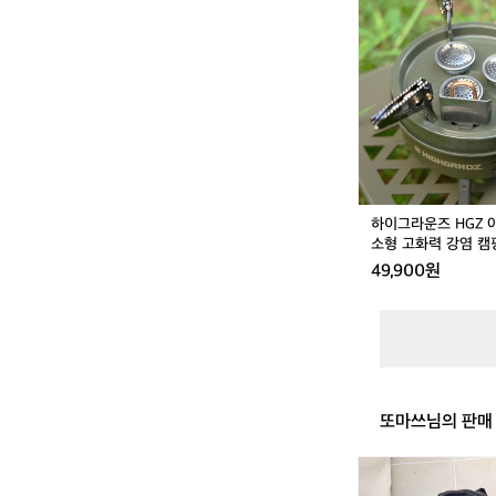
그
품
라
캠
운
핑
즈
용
H
그
G
리
Z
들
아
가
크
방
탑
포
스
함
하이그라운즈 HGZ 
토
소형 고화력 강염 캠
브
49,900원
3
구
소
형
고
화
력
또마쓰님의 판매
강
염
캠
지
핑
프