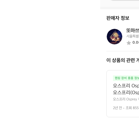
중
이
신
판매자 정보
가
요?
또마
또
서울특별
마
0.0
쓰
이 상품의 관련 
캠핑 장비 용품 정
오스프리 Osp
오스프리(Os
로, 그들의 
오스프리 Osprey
배낭과 여행 가방을
프리 루미나 6
2년 전
조회 855
 이상적입니다. 오
킹 배낭입니다.
다. 오스프리 루미나
 설계되었으며, 이
 특히 긴 여
자가 더 많은 장비와
와 프레임을 
의 체형에 맞춰 설
 더 많은 장
간 착용에도 편안함