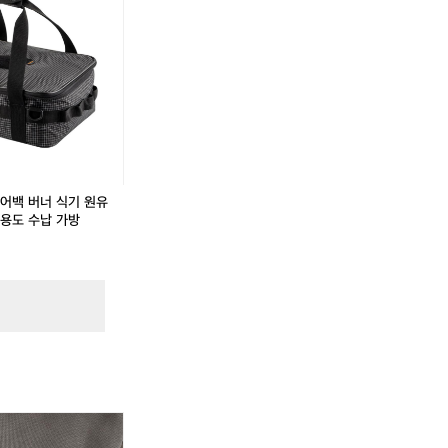
품
품
캠
캠
핑
핑
용
용
그
그
리
리
들
들
O
가
가
방
방
포
포
함
함
기어백 버너 식기 원유
다용도 수납 가방