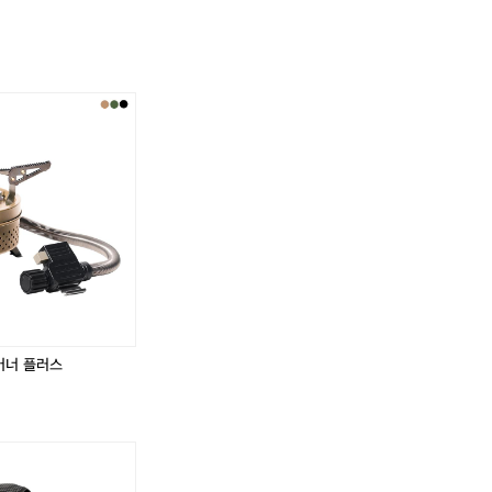
 바닥 또는 테이블에서 사용 가능합니다. 📍손잡이 원형 볼 3개입 약 14.2cm
캠핑 이소가스 손잡이 가방 큰 이소가스 두 개가 딱 
0도까지 견딜 수 있고, 무엇보다도 전자렌지 사용이 가능하다 하네요! 특히 
브라운/카키 두 가지 색이 있고, 이소가스 외 여러 가
카라비너 블루 그린 두 컬러가 있고 9cm예요 수건을 어디든지 걸어놓고 편하
니다 📍2way 랜턴 스탠드 블랙/ 폴대 사이즈 92 x 1
 베이지와 와인 컬러 두 가지 입니다 최대 길이 4m에 280cm 메인 폴대에
름 33cm 높이 29cm의 양쪽에 손잡이가 있는 용품이예요 상단에 지퍼로 
함되어 있어요! 바닥 또는 테이블에서 사용 가능합니다.
 후 건조망으로 사용할 수 있어서 좋아요 🙋‍♀️자세한 용품 정보가 궁금하다면? 👉 htt
 약 14.2cm pp 소재의 가벼운 원형 볼 입니다 120도
클
클
래
래
전자렌지 사용이 가능하다 하네요! 특히 손잡이가 있어
딘
딘
라비너 블루 그린 두 컬러가 있고 9cm예요 수건을 어
리
리
 수 있어요 📍타프 웨빙 스트랩 베이지와 와인 컬러 두
얼
얼
에 280cm 메인 폴대에 적합한 스트랩입니다 📍메쉬 바
티
티
m의 양쪽에 손잡이가 있는 용품이예요 상단에 지퍼로 
타
타
쉬가 설거지 후 건조망으로 사용할 수 있어서 좋아요 🙋
늄
늄
통
통
하다면? 👉 https://theres.page.link/spdS
3
3
중
중
그
그
리
리
버너 플러스
들
들
3
3
6
6
c
c
m
m
단
단