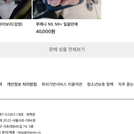
킹
괄
백
판
패
매
킹
여
(아이보리/검정)
루메나 N9, N9+ 일괄판매
행
40,000원
등
다
양
판매 상품 전체보기
한
야
외
활
동
에
책
개인정보 처리방침
위치기반서비스 이용약관
청소년보호 정책
자주 묻는
이
상
적
입
니
다
7-02263 | 대표 : 최혁준
오
 2022-서울서초-1384호
스
 서초대로46길 74, 5층
프
| 문의/제휴 : help@theres.co