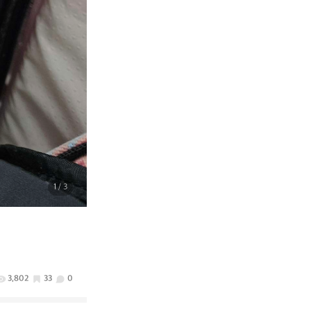
1
/ 3
3,802
33
0