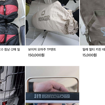
가
방
저
멀
방
을
오
티
제
마
키
조
주
친
하
T
테
는
P
이
데
텐
블
잘
트
알
려
진
0 침낭 (2매 일
보이저 오마주 TP텐트
밀레 멀티 키친 
브
150,000원
15,000원
랜
드
로
루
그
메
들
나
의
N
제
9,
품
N
은
9
하
+
이
일