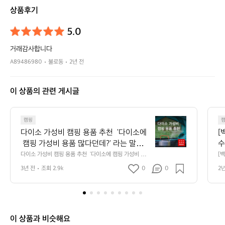
사
상품후기
사
삭
5.0
거래감사합니다
A89486980
불로동
2년 전
이 상품의 관련 게시글
다
캠핑
이
다이소 가성비 캠핑 용품 추천  '다이소에
[
소
 캠핑 가성비 용품 많다던데?' 라는 말을
수
가
 들어보신 적이 있으신가요👀 캠핑 용품
는
다이소 가성비 캠핑 용품 추천  '다이소에 캠핑 가성비 용품 
[
성
많다던데?' 라는 말을 들어보신 적이 있으신가요👀 캠핑
까
은 가격이 비싸 부담이 되는데 다이소에선 
 
비
3년 전
조회 2.9k
0
0
2
 용품은 가격이 비싸 부담이 되는데 다이소에선 저렴한 가
려
저렴한 가격에 실용적인 용품들이 판매되
서
캠
격에 실용적인 용품들이 판매되고 있다고 하네요! 어떤 용
 
품을 사야 할지 고민이 된다면 참고하여 구매해 보세요🙌
핑
어
고 있다고 하네요! 어떤 용품을 사야 할지
어
 📷용품 사진/가격/품번은 사진을 옆으로 넘기면 확인 가
기
용
 고민이 된다면 참고하여 구매해 보세요
 
능합니다!!! 📍휴지걸이 브라운 색 가죽 느낌 재질의 휴지
의
품
🙌 📷용품 사진/가격/품번은 사진을 옆으
기
 걸이입니다 후크 고리가 포함되어 있어서 걸어놓고 사용
가
추
이 상품과 비슷해요
하기 편리해요 📍접이식 스툴 90kg까지 하중을 견딜 수
서
로 넘기면 확인 가능합니다!!! 📍휴지걸이
었