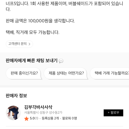
너프5입니다. 1회 사용한 제품이며, 버블쉐이드가 포함되어 있습니
다.

판매 금액은 100,000원을 생각합니다.

택배, 직거래 모두 가능합니다.
고객센터 문의
판매자에게 빠른 채팅 보내기
판
제
택
판매 중이신가요?
제품 상태는 어떤가요?
택배 거래 가능할까요
매
품
배
중
상
거
이
태
래
신
는
가
판매자 정보
가
어
능
요?
떤
할
김부각바사사삭
김
가
까
서울특별시 성동구 성수동2가
+ 팔로우
부
요?
요?
5.0
(1)
등록상품 2개
팔로워 0명
각
바