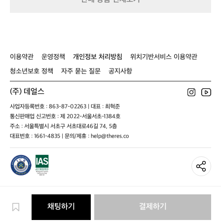
품
다
이
소
에
선
저
이용약관
운영정책
개인정보 처리방침
위치기반서비스 이용약관
렴
청소년보호 정책
자주 묻는 질문
공지사항
한
가
(주) 데얼스
격
에
사업자등록번호 : 863-87-02263 | 대표 : 최혁준
실
통신판매업 신고번호 : 제 2022-서울서초-1384호
용
주소 : 서울특별시 서초구 서초대로46길 74, 5층
적
대표번호 : 1661-4835 | 문의/제휴 : help@theres.co
인
용
품
들
이
판
매
되
채팅하기
결제하기
고