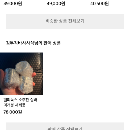
c
c
c
요 수건을 어디든지 걸어놓고 편하게 쓸
 
캠핑/야외/스텐프라이
캠핑/야외/코팅프라이
캠핑/야외/코팅프라이
적
49,000원
49,000원
40,500원
함
함
함
함
m)
m)
m)
팬
팬
팬
 수 있어요 📍타프 웨빙 스트랩 베이지와
이
 
(전
(전
(전
있
 와인 컬러 두 가지 입니다 최대 길이 4m
이
용
용
용
으
에 280cm 메인 폴대에 적합한 스트랩입
간
비슷한 상품 전체보기
케
케
케
신
니다 📍메쉬 바스켓 지름 33cm 높이 29c

이
이
이
가
m의 양쪽에 손잡이가 있는 용품이예요 상
고
스
스
스
요
단에 지퍼로 열고 닫을 수도 있습니다 메
들
포
포
포
👀
김부각바사사삭님의 판매 상품
함)
함)
함)
쉬가 설거지 후 건조망으로 사용할 수 있
요
캠
캠
캠
캠
핑
어서 좋아요 🙋‍♀️자세한 용품 정보가 궁금
헬
핑/
핑/
핑/
용
하다면? 👉 https://theres.page.link/spd
리
야
야
야
품
S
녹
외/
외/
외/
은
스
스
코
코
거래 완료
가
소
텐
팅
팅
격
주
프
프
프
이
잔
라
라
라
비
실
이
이
이
싸
버
헬리녹스 소주잔 실버
팬
팬
팬
부
미
미개봉 새제품
담
개
78,000원
이
봉
되
새
는
제
데
판매 상품 전체보기