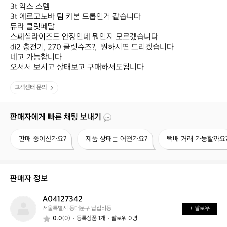
3t 악스 스템

3t 에르고노바 팀 카본 드롭인거 같습니다

듀라 클릿페달

스폐셜라이즈드 안장인데 뭐인지 모르겠습니다

di2 충전기, 270 클릿슈즈?,  원하시면 드리겠습니다

네고 가능합니다

오셔서 보시고 상태보고 구매하셔도됩니다
고객센터 문의
판매자에게 빠른 채팅 보내기
판
제
택
판매 중이신가요?
제품 상태는 어떤가요?
택배 거래 가능할까요
매
품
배
중
상
거
이
태
래
신
는
가
판매자 정보
가
어
능
요?
떤
할
A04127342
A
가
까
서울특별시 동대문구 답십리동
+ 팔로우
0
요?
요?
0.0
(0)
등록상품 1개
팔로워 0명
4