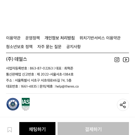
틱
산
2
스
개
틱
세
2
트
개
-
세
이용약관
운영정책
개인정보 처리방침
위치기반서비스 이용약관
3
트
단
-
청소년보호 정책
자주 묻는 질문
공지사항
스
3
틱/
단
(주) 데얼스
트
스
레
틱/
사업자등록번호 : 863-87-02263 | 대표 : 최혁준
킹
트
통신판매업 신고번호 : 제 2022-서울서초-1384호
폴
레
주소 : 서울특별시 서초구 서초대로46길 74, 5층
킹
대표번호 : 1661-4835 | 문의/제휴 : help@theres.co
폴
채팅하기
결제하기