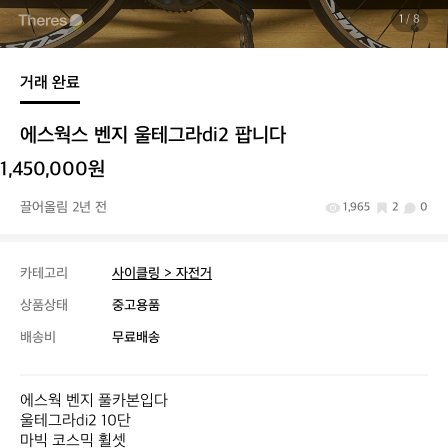
1
/ 8
거래 완료
에스웍스 벤지 울테그라di2 팝니다
1,450,000원
끌어올림 2년 전
1,965
2
0
카테고리
사이클링 > 자전거
상품상태
중고용품
배송비
무료배송
에스웍 벤지 풀카본입다

울테그라di2 10단

마빅 코스믹 휠셋
