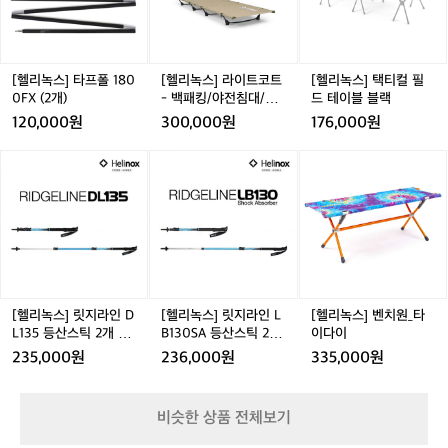
울
타
라
택
테
프
이
티
그
폴
트
컬
라
1
코
필
D
8
트
드
[헬리녹스] 타프폴 180
[헬리녹스] 라이트코트
[헬리녹스] 택티컬 필
i
0
-
테
0FX (2개)
- 백패킹/야전침대/초
드 테이블 블랙
2,
0
백
이
경량
120,000원
300,000원
176,000원
디
F
패
블
자
X
킹/
블
[헬
[헬
[헬
인
(2
야
랙
리
리
리
와
개)
전
녹
녹
녹
침
스]
스]
스]
대/
릿
릿
벤
초
지
지
치
경
라
라
원
량
인
인
_
D
L
타
[헬리녹스] 릿지라인 D
[헬리녹스] 릿지라인 L
[헬리녹스] 벤치원_타
L
B
이
L135 등산스틱 2개 세
B130SA 등산스틱 2개
이다이
1
1
다
트 - 3단스틱/트레킹폴
세트 - 3단스틱/트레킹
235,000원
236,000원
335,000원
3
3
이
폴
5
0
등
S
비슷한 상품 전체보기
산
A
스
등