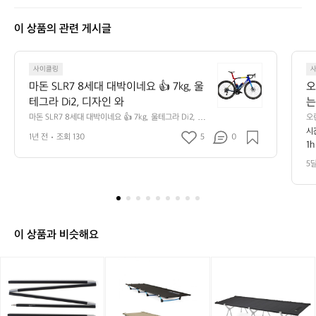
1
2
이 상품의 관련 게시글
7
3
4
마
2
사이클링
돈
마돈 SLR7 8세대 대박이네요 👍 7kg, 울
오
S
테그라 Di2, 디자인 와
는
L
마돈 SLR7 8세대 대박이네요 👍 7kg, 울테그라 Di2, 디자
오
R
인 와
구
시
7
1년 전
조회 130
5
0
1
8
세
5
대
대
박
이
네
이 상품과 비슷해요
요
👍
[헬
[헬
[헬
7
리
리
리
k
녹
녹
녹
g,
스]
스]
스]