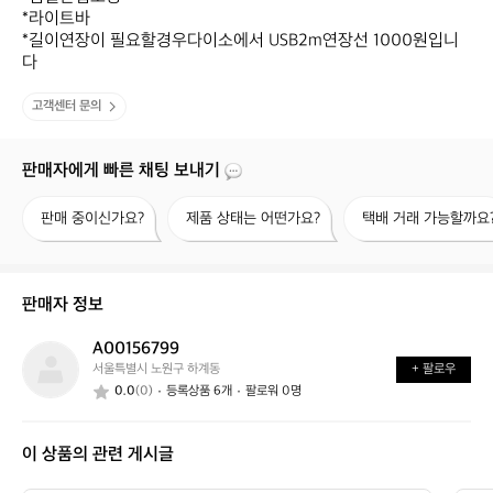
*라이트바

*길이연장이 필요할경우다이소에서 USB2m연장선 1000원입니
다
고객센터 문의
판매자에게 빠른 채팅 보내기
판
제
택
판매 중이신가요?
제품 상태는 어떤가요?
택배 거래 가능할까요
매
품
배
중
상
거
이
태
래
신
는
가
판매자 정보
가
어
능
요?
떤
할
A00156799
A
가
까
서울특별시 노원구 하계동
+ 팔로우
0
요?
요?
0.0
(0)
등록상품 6개
팔로워 0명
0
1
5
이 상품의 관련 게시글
6
7