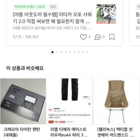
9
[여
9
아웃도어 브랜드 스토리
캠핑
름
[여름 아웃도어 필수템] 이타카 오토 샤워
등
아
기 2.0 직접 써보면 왜 필요한지 알게 됩
 
웃
니다💦  🚿 텐트 옆에서 가볍게 쓸 샤워기 
 
[여름 아웃도어 필수템] 이타카 오토 샤워기 2.0 직접 써보
등
도
면 왜 필요한지 알게 됩니다💦  🚿 텐트 옆에서 가볍게 쓸
스
찾는 분 🪣 물 한 통으로 세차부터 샤워까
본
어
1년 전
조회 302
4
0
2
 샤워기 찾는 분 🪣 물 한 통으로 세차부터 샤워까지 해결
용
지 해결하고 싶다면? 🚲 자전거 흙먼지
 
필
하고 싶다면? 🚲 자전거 흙먼지 쉽게 닦아내고 싶다면? 
견
 👇 지금 아래 영상으로 바로 확인해 보세요!  ✔ POINT 0
수
다
 쉽게 닦아내고 싶다면?  👇 지금 아래 영
험
1. 강력한 수압을 가진 노즐을 통해 흙먼지도 시원하게 날
 
템]
상으로 바로 확인해 보세요!  ✔ POINT 0
호
아가는 강한 물줄기 분사!  ✔ POINT 02. KC 인증 배터리
로 
이
1. 강력한 수압을 가진 노즐을 통해 흙먼지
스
로 최대 60분 사용, 완충 한 번이면 전선 없이도 최대 60
형
타
이 상품과 비슷해요
분 연속 사용이 가능해요.  ✔ POINT 03. 어디서든 사용
-
도 시원하게 날아가는 강한 물줄기 분사! 
^
카
 가능한 편리함, 9L 물통 + 3M 호스 세트 구성으로 캠핑·
하 
 ✔ POINT 02. KC 인증 배터리로 최대 6
요
오
자전거·세차까지 다용도 사용 가능!  ✔ POINT 04. 폴딩
os
크
피
피
[헬
0분 사용, 완충 한 번이면 전선 없이도 최
태
형 디자인으로 깔끔하게! 일체형 호스, 접이식 본체로 차량 
65
토
레
엘
엘
리
수납이나 이동 시에도 부담 없음!  🏕 캠핑, 낚시, 라이딩
대 60분 연속 사용이 가능해요.  ✔ POIN
샤
그
모
티
티
녹
 즐기시는 분들께 진심으로 추천드립니다 : )  -> 상품 구경 
워
T 03. 어디서든 사용 가능한 편리함, 9L
격
바로가기(https://theres.page.link/dX8s)
아
에
에
스]
기
 물통 + 3M 호스 세트 구성으로 캠핑·자
팀
타
라
라
택
2.
이
전거·세차까지 다용도 사용 가능!  ✔ POI
에
에
티
m
0
탄
이
이
컬
NT 04. 폴딩형 디자인으로 깔끔하게! 일
e
직
랜
스
스
선
체형 호스, 접이식 본체로 차량 수납이나
=
접
턴
트
트
셋
크레모아 타이탄 랜턴
피엘 티에라 에이스트
[헬리녹스] 택티컬 선
 이동 시에도 부담 없음!  🏕 캠핑, 낚시,
써
(새
라
라
체
(새제품)
라우저eu44 허리 30,
셋체어 어드밴스드 스
보
 라이딩 즐기시는 분들께 진심으로 추천드