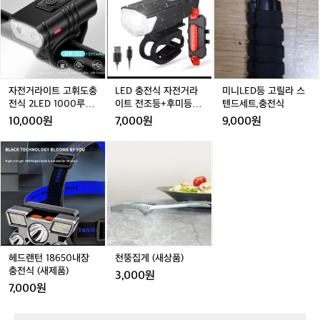
워
T
T
거
D
L
기
T
T
라
충
E
찾
이
전
D
는
트
식
등
분
고
자
고
🪣
휘
전
릴
물
도
거
라
자전거라이트 고휘도충
LED 충전식 자전거라
미니LED등 고릴라 스
한
충
라
스
전식 2LED 1000루멘
이트 전조등+후미등 세
텐드세트,충전식
통
전
이
텐
T6(새제품)
트 (새제품)
10,000원
7,000원
9,000원
으
식
트
드
로
2
전
세
헤
천
세
L
조
트,
드
뚱
차
E
등
충
랜
집
부
D
+후
전
턴
게
터
1
미
식
1
(새
샤
0
등
8
상
워
0
세
6
품)
까
0
트
5
지
루
(새
0
헤드랜턴 18650내장
천뚱집게 (새상품)
해
멘
제
내
충전식 (새제품)
3,000원
결
T
품)
장
7,000원
하
6
충
고
(새
전
싶