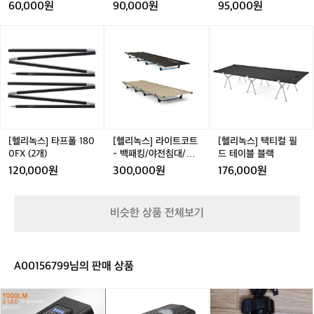
제
우
우
어
31 아시안숏 새제품 거
킨 코요테탄
60,000원
90,000원
95,000원
면
립니다 : )  -> 상품 구경 바로가기(http
품)
저
저
어
저입니다TT
왜
s://theres.page.link/dX8s)
e
e
드
[헬
[헬
[헬
필
u
u
밴
리
리
리
요
4
4
스
녹
녹
녹
한
4
4
드
스]
스]
스]
지
허
허
스
타
라
택
알
리
리
킨
프
이
티
게
3
3
코
폴
트
컬
됩
0,
0,
요
1
코
필
니
3
3
테
8
트
드
[헬리녹스] 타프폴 180
[헬리녹스] 라이트코트
[헬리녹스] 택티컬 필
다
1
1
탄
0
-
테
0FX (2개)
- 백패킹/야전침대/초
드 테이블 블랙
💦
아
아
0
백
이
경량
🚿
120,000원
300,000원
176,000원
시
시
F
패
블
텐
안
안
X
킹/
블
트
숏
숏
(2
야
랙
옆
비슷한 상품 전체보기
새
새
개)
전
에
제
제
침
서
품
품
대/
가
거
거
초
볍
A00156799님의 판매 상품
저
저
경
게
입
입
량
쓸
니
니
자
L
미
샤
다
다
전
E
니