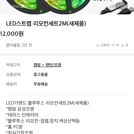
1
/ 10
LED스트랩 리모컨세트2M(새제품)
12,000원
끌어올림 2년 전
2,943
11
0
카테고리
캠핑 > 랜턴/조명
상품상태
중고용품
배송비
무료배송
LED가랜드 블루투스 리모컨세트2M(새제품)

*캠핑 감성조명 

*테라스 인테리어

*블루투스 리모컨-점멸,정지,색상선택등

*홈 PC방 

*침실간접조명
