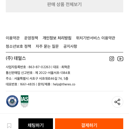
제
식
판매 상품 전체보기
다
품)
(새
면?
제
🚲
품)
자
전
거
이용약관
운영정책
개인정보 처리방침
위치기반서비스 이용약관
흙
먼
청소년보호 정책
자주 묻는 질문
공지사항
지
쉽
(주) 데얼스
게
닦
사업자등록번호 : 863-87-02263 | 대표 : 최혁준
아
통신판매업 신고번호 : 제 2022-서울서초-1384호
내
주소 : 서울특별시 서초구 서초대로46길 74, 5층
고
대표번호 : 1661-4835 | 문의/제휴 : help@theres.co
싶
다
면?
👇
지
금
아
채팅하기
결제하기