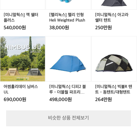
쉘
인
고
좋
터
형
라
드
플
H
쉘
[미니멀웍스] 잭 쉘터
[헬리녹스] 헬리 인형
[미니멀웍스] 아고라
라
러
e
터
플러스
Heli Weighted Plush
쉘터 텐트
구
스
l
텐
540,000원
38,000원
250만원
요
i
트
ㅎ
W
어
어
[미
어
[미
ㅎ
e
썸
썸
니
썸
니
i
홀
홀
멀
홀
멀
g
리
리
웍
리
웍
h
데
데
스]
데
스]
t
이
이
디
이
빅
e
님
님
피
님
볼
d
버
버
2
버
R
P
스
스
블
스
텐
어썸홀리데이 님버스
[미니멀웍스] 디피2 블
[미니멀웍스] 빅볼R 텐
l
U
U
루
U
트
UL
루 - 더블월 파프리카
트 - 돔텐트/대형텐트
u
L
L
-
L
-
L
DP 2
690,000원
498,000원
264만원
s
더
돔
h
블
텐
월
트/
비슷한 상품 전체보기
파
대
프
형
리
텐