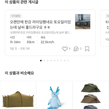
이 상품의 관련 게시글
8
7
0
오
7
사이클링
랜
오랜만에 한강 라이딩했네요 토요일이었
K
만
는데 날씨 좋드라구요 ㅎㅎ
 
에
트
오랜만에 한강 라이딩했네요 토요일이었는데 날씨 좋드라
KI
한
구요 ㅎㅎ
과
시간
거리
속도
열
강
6
 
1h 34m
35km
22.3km/h
처
라
 
이
 
 
5달 전
조회 139
9
0
한
딩
스
간
했
랜
 1
네
수
요
 
토
이 상품과 비슷해요
요
일
[미
[헬
[미
이
니
리
니
었
멀
녹
멀
는
웍
스]
웍
데
스]
헬
스]
날
잭
리
아
씨