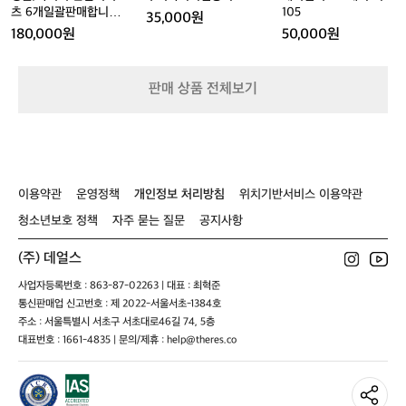
새
품
츠
트
츠 6개일괄판매합니다
105
35,000원
상
미
6
1
새상품 미개봉
180,000원
50,000원
품
개
개
0
미
봉
일
5
개
괄
판매 상품 전체보기
봉
판
매
합
니
다
새
이용약관
운영정책
개인정보 처리방침
위치기반서비스 이용약관
상
품
청소년보호 정책
자주 묻는 질문
공지사항
미
개
(주) 데얼스
봉
사업자등록번호 : 863-87-02263 | 대표 : 최혁준
통신판매업 신고번호 : 제 2022-서울서초-1384호
주소 : 서울특별시 서초구 서초대로46길 74, 5층
대표번호 : 1661-4835 | 문의/제휴 : help@theres.co