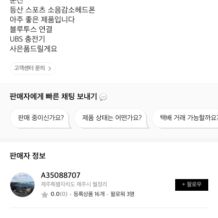
운전

등산 스포츠 소음감소헤드폰

아주 좋은 제품입니다

블루투스 연결 

UBS 충전기 

사은품드릴게요
고객센터 문의
판매자에게 빠른 채팅 보내기
판
제
택
판매 중이신가요?
제품 상태는 어떤가요?
택배 거래 가능할까요
매
품
배
중
상
거
이
태
래
신
는
가
판매자 정보
가
어
능
요?
떤
할
A35088707
A
가
까
제주특별자치도 제주시 월정리
+ 팔로우
3
요?
요?
0.0
(0)
등록상품 16개
팔로워 3명
5
0
8