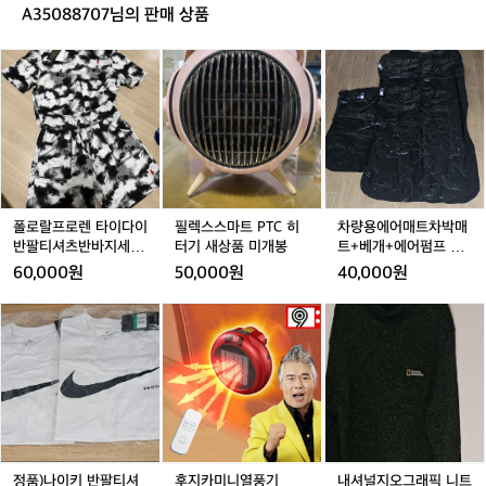
카
트
A35088707님의 판매 상품
D
P
폴
필
차
2
로
렉
량
랄
스
용
프
스
에
로
마
어
렌
트
매
타
P
트
이
T
차
다
C
박
폴로랄프로렌 타이다이
필렉스스마트 PTC 히
차량용에어매트차박매
이
히
매
반팔티셔츠반바지세트
터기 새상품 미개봉
트+베개+에어펌프 포
반
터
트
M새상품미개봉
함새상품미개봉
60,000원
50,000원
40,000원
팔
기
+베
티
새
개
정
후
내
셔
상
+에
품)
지
셔
츠
품
어
나
카
널
반
미
펌
이
미
지
바
개
프
키
니
오
지
봉
포
반
열
그
세
함
팔
풍
래
트
새
티
기
픽
M
상
셔
니
정품)나이키 반팔티셔
후지카미니열풍기
내셔널지오그래픽 니트