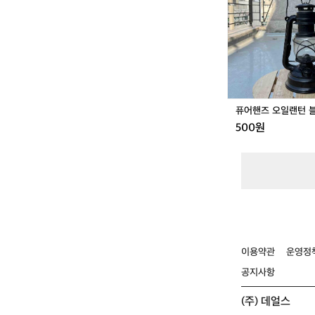
일
거래 
랜
턴
블
랙
퓨어핸즈 오일랜턴 
500원
이용약관
운영정
공지사항
(주) 데얼스