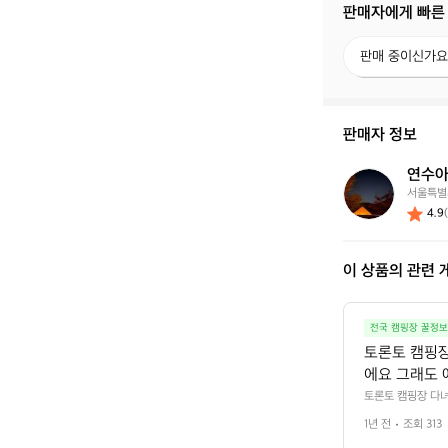
판매자에게 빠른
판
판매 중이신가요
매
중
이
신
판매자 정보
가
요?
연수
연
서울특별
수
4.9
아
빠
이 상품의 관련 
전국 캠핑장 꿀정보
토론토 캠핑장
에요 그래도 
 한 가운데 
토론토 캠핑장 다녀
이랑 똑같... 급
고 무엇보다 
1년 전
조회 313
 프라이빗한! 그리
었어요!!! 
쯤은 가볼만한? 드