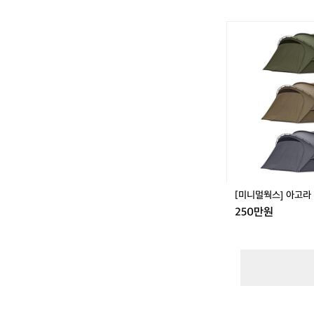
[미
니
멀
웍
스]
아
고
라
쉘
터
텐
트
[미니멀웍스] 아고라
250만원