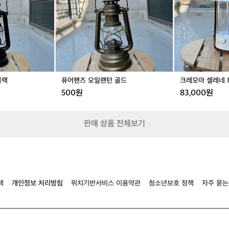
랑
년
일
레
사
9
완료
거래 완료
거
랜
네
이
월
턴
화
트
식,
골
이
사
가
드
트
이
방
가
포
아
함)
주
블랙
퓨어핸즈 오일랜턴 골드
크레모아 셀레네
멀
500원
83,000원
기
에
엄
판매 상품 전체보기
청
프
라
이
빗
한
책
개인정보 처리방침
위치기반서비스 이용약관
청소년보호 정책
자주 묻는
그
리
고
무
엇