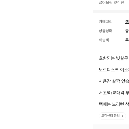
끌어올림 3년 전
카테고리
캠
상품상태
중
배송비
무
호환되는 빗살무
노르디스크 이소가
사용감 살짝 있습
서초역/교대역 부
택배는 노리턴 착
고객센터 문의