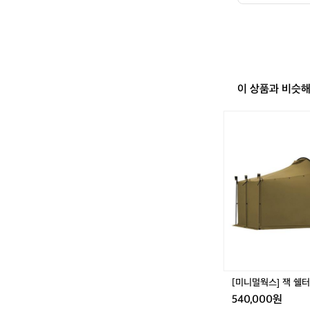
니멀하게 다니고 용
데 콜맨 말고
갔는데 너무너무 
보였어요 ㅋㅋ
는데 너무너무
이 상품과 비슷
[미
니
멀
웍
스]
잭
쉘
터
플
러
스
[미니멀웍스] 잭 쉘
540,000원