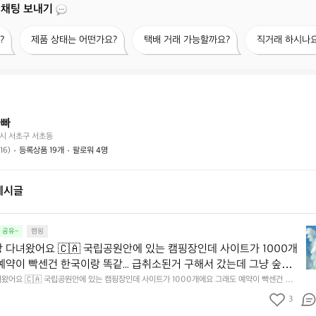
 채팅 보내기
제
택
직
?
제품 상태는 어떤가요?
택배 거래 가능할까요?
직거래 하시나요
품
배
거
상
거
래
태
래
하
는
가
시
어
능
나
떤
할
요?
아빠
가
까
시 서초구 서초동
요?
요?
(16)
등록상품 19개
팔로워 4명
게시글
토
 공유~
캠핑
론
 다녀왔어요 🇨🇦 국립공원안에 있는 캠핑장인데 사이트가 1000개
토
예약이 빡센건 한국이랑 똑같... 급취소된거 구해서 갔는데 그냥 숲속
캠
있는 느낌 사이트랑 사이트 사이가 아주 멀기에 엄청 프라이빗한! 그리
왔어요 🇨🇦 국립공원안에 있는 캠핑장인데 사이트가 1000개에요 그래도 예약이 빡센건 한국
핑
취소된거 구해서 갔는데 그냥 숲속 한 가운데 있는 느낌 사이트랑 사이트 사이가 아주 멀기에 엄청
물가 사악한 캐나다인데 국립공원에서 운영하는거라 그런지 6만원이
장
3
고 무엇보다 물가 사악한 캐나다인데 국립공원에서 운영하는거라 그런지 6만원이었어요!!! 한 번
한 번쯤은 가볼만한? 드라이브 하면서 캐나다인들은 무슨 용품쓰나 봤는
다
라이브 하면서 캐나다인들은 무슨 용품쓰나 봤는데 콜맨 말고는 보이는 브랜드가 없더라구요 미