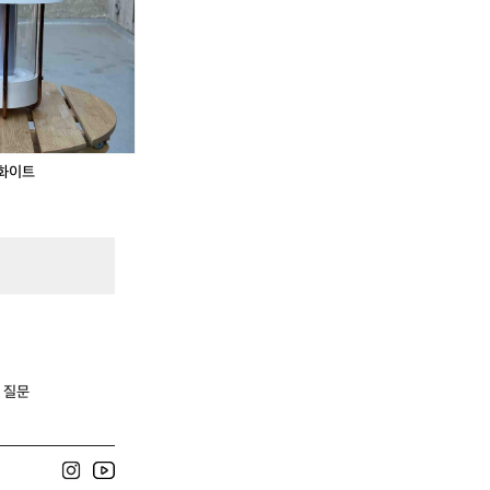
래 완료
 화이트
!
 질문