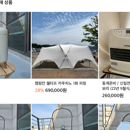
매 상품
볶
된
음
거
팬
구
캠
동
해
핑
계
서
칸
준
갔
쉘
비
는
타
/
데
프
신
완료
거래 완료
거
그
카
일
냥
푸
전
숲
치
자
속
노
팬
한
1
히
가
회
터
운
피
9
캠핑칸 쉘타프 카푸치노 1회 피칭
동계준비 / 신일전
데
칭
0
보리 (22년 9월식
28%
690,000원
있
0
260,000원
는
아
느
이
퓨
크
낌
보
어
레
사
리
핸
모
이
(2
즈
아
트
2
오
셀