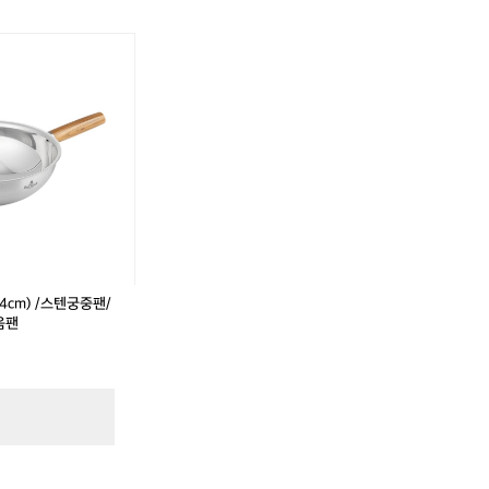
어
어
썸
썸
홀
홀
리
리
데
데
이
이
님
님
버
버
스
스
U
U
L
L
4cm) /스텐궁중팬/
음팬
..