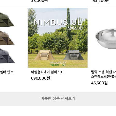
38,000원
143,200원
0
g
e
0
h
a
어
어
벨
0
t
레
썸
썸
락
개
e
인
홀
홀
스
에
d
자
리
리
텐
요
P
켓
데
데
웍
그
l
/
이
이
팬
래
u
그
님
님
(2
도
s
린
버
버
4
예
h
스
스
c
약
U
U
m)
이
L
L
/
빡
스
센
텐
건
 쉘터 텐트
어썸홀리데이 님버스 UL
벨락 스텐 웍팬 (2
궁
한
스텐레스웍팬/볶
690,000원
중
국
46,600원
팬/
이
스
랑
텐
똑
비슷한 상품 전체보기
레
같.
스
급
웍
취
팬/
소