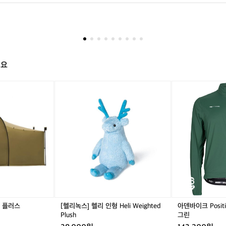
품에 욕심 없어보였어요 ㅋㅋㅋ 전 한국에서 어린 조카들을 위해 낑낑대며 쿠디 에어매트 가져
녀
는 보이는 브랜드가 없더라구요 미니멀하게 다니고 용품에 욕심 없어
좋아해서 뿌듯했네요 😊
왔
ㅋ 전 한국에서 어린 조카들을 위해 낑낑대며 쿠디 에어매트 가져갔
어
 좋아해서 뿌듯했네요 😊
요

국
립
해요
공
원
[헬
아
안
리
덴
에
녹
바
있
스]
이
는
헬
크
캠
리
P
핑
인
o
장
형
s
인
H
i
데
e
t
사
l
i
이
i
v
트
W
e
터 플러스
[헬리녹스] 헬리 인형 Heli Weighted
아덴바이크 Positi
가
e
I
Plush
그린
1
i
d