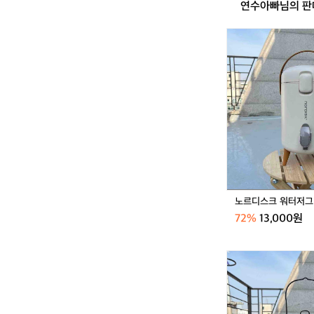
연수아빠님의 판
노
르
디
스
크
워
거래 
터
저
그
노르디스크 워터저그
72%
13,000원
퓨
어
핸
즈
오