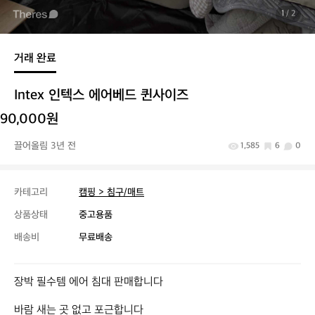
1
/ 2
거래 완료
Intex 인텍스 에어베드 퀸사이즈
90,000원
끌어올림 3년 전
1,585
6
0
카테고리
캠핑 > 침구/매트
상품상태
중고용품
배송비
무료배송
장박 필수템 에어 침대 판매합니다

바람 새는 곳 없고 포근합니다
