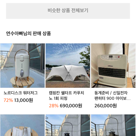
블
텐
월
트/
비슷한 상품 전체보기
파
대
프
형
리
텐
카
트
연수아빠님의 판매 상품
D
P
노
캠
동
2
르
핑
계
디
칸
준
스
쉘
비
거래 완료
거래 완료
거래 완료
크
타
/
워
프
신
터
카
일
저
푸
전
그
치
자
노르디스크 워터저그
캠핑칸 쉘타프 카푸치
동계준비 / 신일전자
노
팬
노 1회 피칭
팬히터 900 아이보리
72%
13,000원
1
히
(22년 9월식, 가방 포
28%
690,000원
260,000원
회
터
함)
피
9
콜
퓨
퓨
칭
0
맨
어
어
0
루
핸
핸
아
미
즈
즈