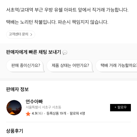
서초역/교대역 부근 우방 유쉘 아파트 앞에서 직거래 가능합니다.

택배는 노리턴 착불입니다. 파손시 책임지지 않습니다.
고객센터 문의
판매자에게 빠른 채팅 보내기
판
제
택
판매 중이신가요?
제품 상태는 어떤가요?
택배 거래 가능할까요
매
품
배
중
상
거
이
태
래
신
는
가
판매자 정보
가
어
능
요?
떤
할
연수아빠
연
가
까
서울특별시 서초구 서초동
+ 팔로우
수
요?
요?
4.9
(16)
등록상품 19개
팔로워 4명
아
빠
상품후기