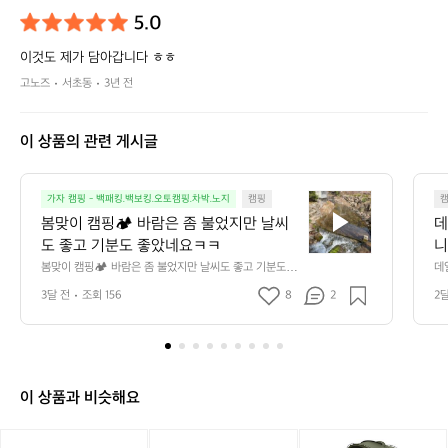
5.0
이것도 제가 담아갑니다 ㅎㅎ
고노즈
서초동
3년 전
이 상품의 관련 게시글
봄
가자 캠핑 - 백패킹.백보킹.오토캠핑.차박.노지
캠핑
맞
봄맞이 캠핑🏕️ 바람은 좀 불었지만 날씨
데
이
도 좋고 기분도 좋았네요ㅋㅋ
니
캠
만
봄맞이 캠핑🏕️ 바람은 좀 불었지만 날씨도 좋고 기분도 좋
데
핑
았네요ㅋㅋ
단
3달 전
조회 156
8
2
2
🏕️
요 
바
람
은
좀
불
이 상품과 비슷해요
었
지
[미
[헬
[미