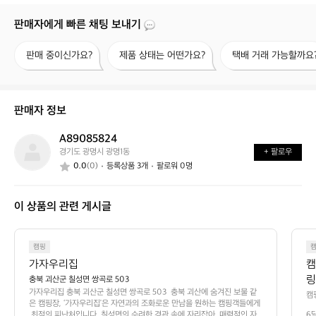
판매자에게 빠른 채팅 보내기
판
제
택
판매 중이신가요?
제품 상태는 어떤가요?
택배 거래 가능할까요
매
품
배
중
상
거
이
태
래
신
는
가
판매자 정보
가
어
능
요?
떤
할
A89085824
A
가
까
경기도 광명시 광명1동
+ 팔로우
8
요?
요?
0.0
(0)
등록상품 3개
팔로워 0명
9
0
8
이 상품의 관련 게시글
5
8
2
4
캠핑
가자우리집
캠
링
충북 괴산군 칠성면 쌍곡로 503
가자우리집 충북 괴산군 칠성면 쌍곡로 503  충북 괴산에 숨겨진 보물 같
~
캠
은 캠핑장, ‘가자우리집’은 자연과의 조화로운 만남을 원하는 캠핑객들에게
에
 최적의 피난처입니다. 칠성면의 수려한 경관 속에 자리잡아, 매력적인 자
6