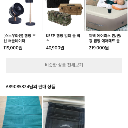
코
더
우
E
E
에
팅
벙
라
P
P
어
암
커
인]
캠
캠
리
막
텐
캠
핑
핑
스
헥
트
핑
멀
멀
원/
사
그
무
티
티
퀸/
렉
레
선
툴
툴
킹
[스노우라인] 캠핑 무
KEEP 캠핑 멀티 툴 박
제백 에어리스 원/퀸/
타
이
써
박
박
캠
선 써큘레이터
스
킹 캠핑 에어매트 풀세
그
3.
큘
스
스
핑
트
119,000원
40,900원
219,000원
늘
0
레
에
막
이
어
타
터
매
비슷한 상품 전체보기
프
트
캠
풀
핑
세
트
A89085824님의 판매 상품
돗
캠
자
핑
리
박
(캠
스
핑
매