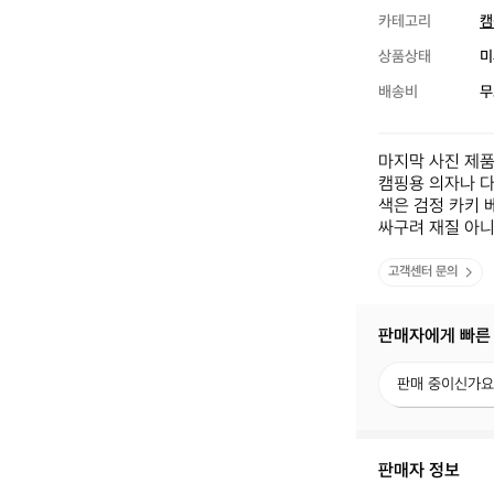
카테고리
캠
상품상태
미
배송비
무
마지막 사진 제품
캠핑용 의자나 다
색은 검정 카키 
싸구려 재질 아
고객센터 문의
판매자에게 빠른
판
판매 중이신가요
매
중
이
신
판매자 정보
가