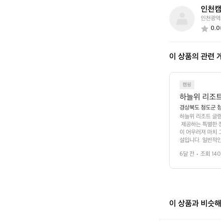
요?
인천
인
인천광역
천
0.0
캠
핑
용
이 상품의 관련 
품
캠핑
하늘위 리조
경상북도 청도군 청
하늘위 리조트 글램
 제공하는 특별한 
이 어우러져 마치 
설입니다. 일반적인
기, 안락의자 등 
6달 전
조회 140
다워 밤하늘의 별들
족 단위 방문객을 
 가득합니다. 특히
늘위 리조트 글램핑
 이곳에서 소중한 
이 상품과 비슷