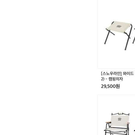
[스
노
우
라
인]
와
이
드
캠
핑
체
어
세
[스노우라인] 와이드
트
2) - 캠핑의자
(2
29,500원
2)
-
[스
캠
노
핑
우
의
라
자
인]
로
우