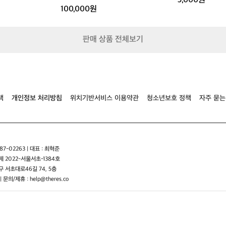
5,000원
m
100,000원
확
장
형
판매 상품 전체보기
책
개인정보 처리방침
위치기반서비스 이용약관
청소년보호 정책
자주 묻는
7-02263 | 대표 : 최혁준
 2022-서울서초-1384호
 서초대로46길 74, 5층
| 문의/제휴 : help@theres.co