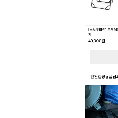
체
어
(2
2)
-
캠
[스노우라인] 로우체어 
핑
자
의
49,000원
자
인천캠핑용품님의
고
스
트
플
러
스
탄