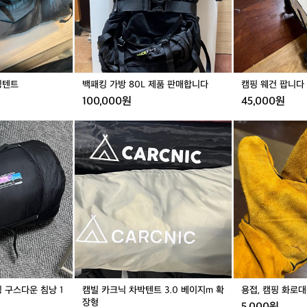
L
제
품
판
매
합
핑텐트
백패킹 가방 80L 제품 판매합니다
캠핑 웨건 팝니다
니
100,000원
45,000원
다
캠
용
빌
접,
카
캠
크
핑
닉
화
차
로
거래 완료
박
대
텐
용
트
소
3.
가
0
죽
베
장
이
갑
 구스다운 침낭 1
캠빌 카크닉 차박텐트 3.0 베이지m 확
용접, 캠핑 화로
지
장형