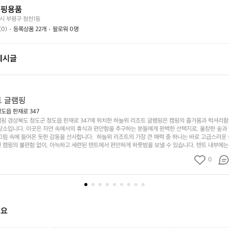
떤
할
요?
캠핑용품
가
까
시 부평구 청천1동
요?
요?
(0)
등록상품 22개
팔로워 0명
게시글
트 글램핑
도읍 한재로 347
핑 경상북도 청도군 청도읍 한재로 347에 위치한 하늘위 리조트 글램핑은 캠핑의 즐거움과 럭셔리
장소입니다. 이곳은 자연 속에서의 휴식과 편안함을 추구하는 분들에게 완벽한 선택지로, 울창한 숲과
그림 속에 들어온 듯한 감동을 선사합니다.  하늘위 리조트의 가장 큰 매력 중 하나는 바로 고급스러운
 캠핑의 불편함 없이, 아늑하고 세련된 텐트에서 편안하게 하룻밤을 보낼 수 있습니다. 텐트 내부에는 
현대적인 편의시설이 갖춰져 있어, 새로운 차원의 캠핑을 경험할 수 있습니다. 또한, 이곳은 주변 자연
0
을 감상하며 로맨틱한 시간을 보낼 수 있습니다. 이곳의 또 다른 매력은 다양한 액티비티와 프로그램
위한 오리배 타기, 자전거 대여 서비스, 고품질 바베큐 시설까지 마련되어 있어, 누구나 즐길 수 있는 
 아이들과 함께 하는 가족 캠핑으로도 최적의 장소로 손꼽히며, 신선한 공기 속에서 마음껏 뛰놀 수 있습
은 자연과의 조화를 추구하며 넉넉한 공간과 다양한 편의시설로 모든 세대가 만족할 수 있는 캠핑 머
사람들과 함께 특별한 추억을 만들어 보세요. 인기 정도: ★★★★☆
해요