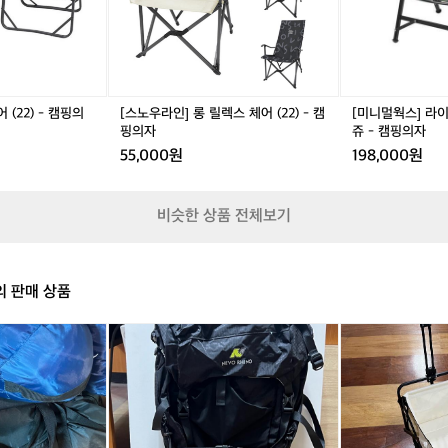
렉
프
스
체
체
어
어
B
(2
카
2)
모
(22) - 캠핑의
[스노우라인] 롱 릴렉스 체어 (22) - 캠
[미니멀웍스] 라
-
플
핑의자
쥬 - 캠핑의자
캠
라
55,000원
198,000원
핑
쥬
의
-
자
캠
비슷한 상품 전체보기
핑
의
자
 판매 상품
백
캠
패
핑
킹
웨
가
건
방
팝
8
니
0
다