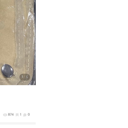
1
/ 4
874
1
0