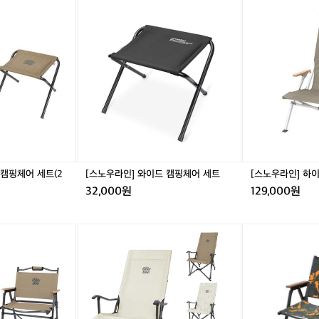
[스
[스
노
노
우
우
라
라
인]
인]
와
하
이
이
드
릴
캠
렉
핑
스
체
캠
어
핑
세
체
 캠핑체어 세트(2
[스노우라인] 와이드 캠핑체어 세트
[스노우라인] 하
트
어
32,000원
129,000원
[스
[미
노
니
우
멀
라
웍
인]
스]
롱
라
릴
이