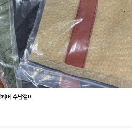
핑체어 수납걸이