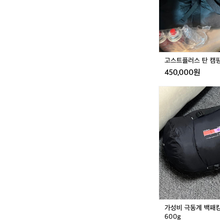
캠
핑
텐
트
고스트플러스 탄 캠
450,000원
가
성
비
극
동
계
백
패
킹
구
스
다
운
가성비 극동계 백패킹
침
600g