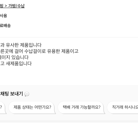
핑 > 가방/수납
사용
료배송
과 유사한 제품입니다

른곳에 걸어 수납걸이로 유용한 제품이고

베이지 있습니다

니고 새제품입니다
 채팅 보내기
제
택
직
?
제품 상태는 어떤가요?
택배 거래 가능할까요?
직거래 하시나요
품
배
거
상
거
래
태
래
하
는
가
시
어
능
나