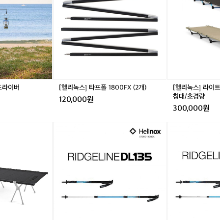
역
드
타
드
라
시
파
프
파
이
너
일
폴
일
트
무
드
1
드
코
좋
라
8
라
트
네
이
0
이
-
요
버
0
버
백
이
F
패
번
X
킹/
 드라이버
[헬리녹스] 타프폴 1800FX (2개)
[헬리녹스] 라이트
에
(2
야
침대/초경량
120,000원
는
개)
전
300,000원
솔
침
밭
대/
[헬
[헬
이
초
리
리
라
경
녹
녹
고
량
스]
스]
해
릿
릿
야
지
지
하
라
라
나
인
인
여
D
L
기
L
B
에