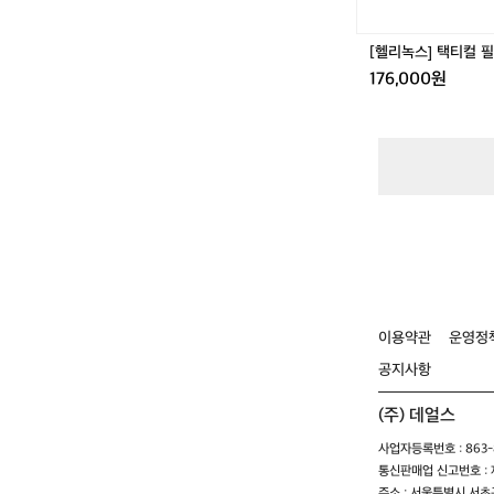
이
블
블
[헬리녹스] 택티컬 
랙
176,000원
이용약관
운영정
공지사항
(주) 데얼스
사업자등록번호 : 863-8
통신판매업 신고번호 : 제
주소 : 서울특별시 서초구