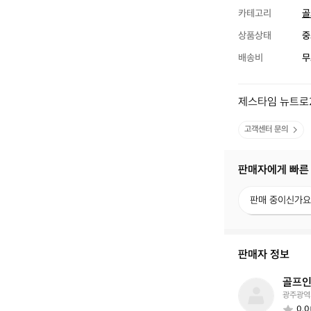
카테고리
골
상품상태
중
배송비
무
제스타임 뉴트로
고객센터 문의
판매자에게 빠른
판
판매 중이신가요
매
중
이
신
판매자 정보
가
요?
골프
골
광주광역
프
0.0