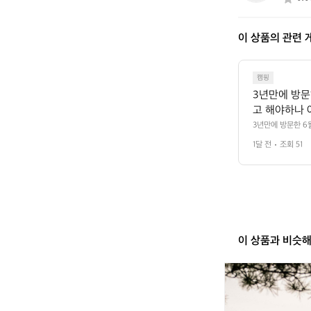
인
생
이 상품의 관련 
캠핑
3년만에 방문
고 해야하나 
맑은편, 아이들
3년만에 방문한 6
는데 정말 시원하고 
 7시쯤, 동
1달 전
조회 51
 1동 1만원 (수
 바로 화장실
음 .5분거리 cu
도착해서 철수할때까
니네요 ㅎㅎㅎ
임이나 했네요
이 상품과 비슷
[캠
핑
덕]
우