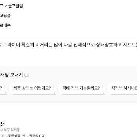
프 > 골프클럽
고용품
료배송
2 드라이버 확실히 비거리는 많이 나감 전체적으로 상태양호하고 샤프트는
 채팅 보내기
제
택
직
?
제품 상태는 어떤가요?
택배 거래 가능할까요?
직거래 하시나요
품
배
거
상
거
래
태
래
하
는
가
시
어
능
나
떤
할
요?
인생
가
까
시 북구 각화동
요?
요?
(0)
등록상품 1개
팔로워 0명