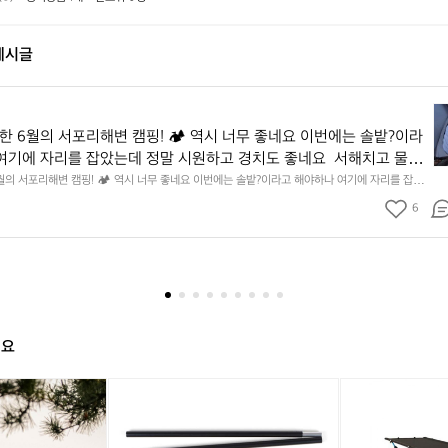
게시글
3
년
한 6월의 서포리해변 캠핑! 🏕 역시 너무 좋네요 이번에는 솔밭?이라
만
여기에 자리를 잡았는데 정말 시원하고 경치도 좋네요  서해치고 물도 
에
도 놀기 좋고 1박 2일은 넘 짧게 느껴지네요  .1박 1동 1만원 (수금은
월의 서포리해변 캠핑! 🏕 역시 너무 좋네요 이번에는 솔밭?이라고 해야하나 여기에 자리를 잡았
방
경치도 좋네요  서해치고 물도 맑은편, 아이들도 놀기 좋고 1박 2일은 넘 짧게 느껴지네요  .1박
네에서 관리) .수금하면서 음식물.쓰레기봉투를 1개씩 나누어줌 .솔밭에
문
6
금은 7시쯤, 동네에서 관리) .수금하면서 음식물.쓰레기봉투를 1개씩 나누어줌 .솔밭에 바로 화장실있
있음 .5분거리 cu .2분거리 음식점  항구에서부터 해변까지 버스도 다
한
 .2분거리 음식점  항구에서부터 해변까지 버스도 다니네요 ㅎㅎㅎ 아이들 엄청 좋아하네요 점심쯤
지 물놀이 3타임이나 했네요 ⛱️
6
 아이들 엄청 좋아하네요 점심쯤도착해서 철수할때까지 물놀이 3타
월
 ⛱️
의
서
포
리
해요
해
변
[캠
[헬
[캠
[헬
캠
핑
리
핑
리
핑
덕]
녹
덕]
녹

우
스]
우
스]