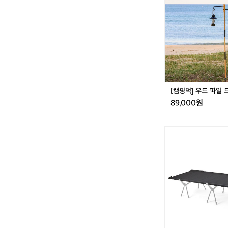
드
파
일
드
라
이
버
[캠핑덕] 우드 파일
89,000원
[헬
리
녹
스]
택
티
컬
필
드
테