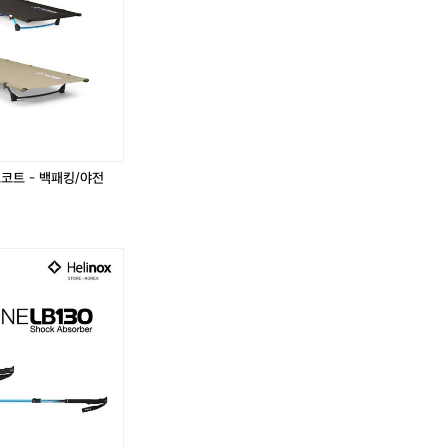
드
드
파
파
일
일
드
드
라
라
이
이
버
버
코트 - 백패킹/야전
?