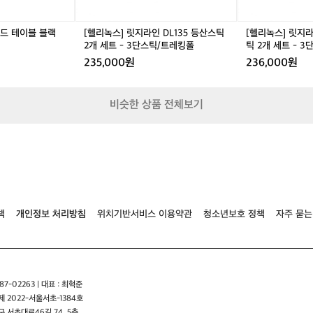
1
1
자
3
3
리
5
0
를
필드 테이블 블랙
[헬리녹스] 릿지라인 DL135 등산스틱
[헬리녹스] 릿지라
등
S
잡
2개 세트 - 3단스틱/트레킹폴
틱 2개 세트 - 
산
A
았
235,000원
236,000원
스
등
는
틱
산
데
2
스
정
비슷한 상품 전체보기
개
틱
말
세
2
시
트
개
원
-
세
하
3
트
고
단
-
경
스
3
치
틱/
단
도
트
스
책
개인정보 처리방침
위치기반서비스 이용약관
청소년보호 정책
자주 묻는
좋
레
틱/
네
킹
트
요
폴
레
서
킹
해
폴
치
7-02263 | 대표 : 최혁준
고
 2022-서울서초-1384호
물
 서초대로46길 74, 5층