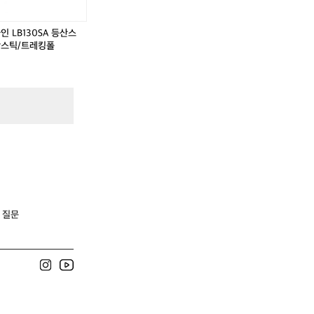
인 LB130SA 등산스
3단스틱/트레킹폴
 질문