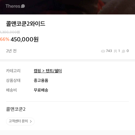
콜맨코쿤2와이드
1,300,000원
450,000원
66%
2년 전
743
1
0
카테고리
캠핑 > 텐트/쉘터
상품상태
중고용품
배송비
무료배송
콜맨코쿤2
고객센터 문의