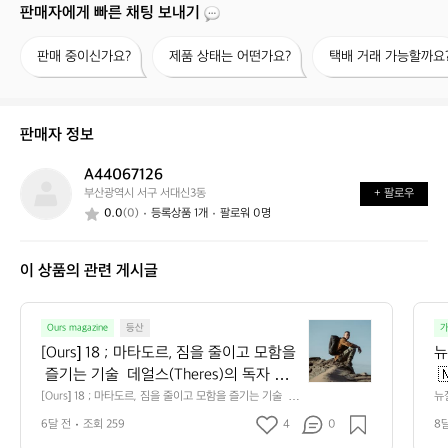
판매자에게 빠른 채팅 보내기
판
제
택
판매 중이신가요?
제품 상태는 어떤가요?
택배 거래 가능할까요
매
품
배
중
상
거
이
태
래
신
는
가
판매자 정보
가
어
능
요?
떤
할
A44067126
A
가
까
부산광역시 서구 서대신3동
+ 팔로우
4
요?
요?
0.0
(0)
등록상품 1개
팔로워 0명
4
0
6
이 상품의 관련 게시글
7
1
2
[O
6
Ours magazine
등산
가
u
[Ours] 18 ; 마타도르, 짐을 줄이고 모함을
뉴
r
 즐기는 기술  데얼스(Theres)의 독자 여
 
s]
러분, 안녕하세요. 자연과 도시의 경계를
스
[Ours] 18 ; 마타도르, 짐을 줄이고 모함을 즐기는 기술  데
뉴질
1
얼스(Theres)의 독자 여러분, 안녕하세요. 자연과 도시의
 
 허무는 라이프스타일을 제안하는 Ours입
어
8
6달 전
조회 259
4
0
8
 경계를 허무는 라이프스타일을 제안하는 Ours입니다. 오
 
니다. 오늘은 '가볍게, 더 멀리' 떠나고 싶
을
;
늘은 '가볍게, 더 멀리' 떠나고 싶은 모든 모험가의 로망을
아