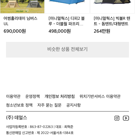
이
이
디
이
빅
r
프로토타입을 만들던 그는, 마침내 손바닥
 
 때, 마타도르는 군용 스펙의 코듀라(Cordura®) 원단을
샤
e
님
님
피
님
볼
e
보다 작은 파우치에서 펼쳐지는 커다란 매
러
 사용하여 날카로운 바위나 나뭇가지에도 쉽게 찢어지지
d
버
버
2
버
R
s)
 않는 강인함을 갖췄습니다. 특히 IPX7 등급의 방수 백팩
본
트를 세상에 내놓았습니다. '투우사'라는
좋
P
스
스
블
스
텐
의
어썸홀리데이 님버스
[미니멀웍스] 디피2 블
[미니멀웍스] 빅볼R 텐
 시스템은 악천후 속에서도 장비를 완벽하게 보호합니다. 
이
l
 뜻의 브랜드명처럼, 마타도르는 기존 아
 
U
U
루
U
트
 2. 경량화가 선사하는 기동성: 모든 제품은 '패커블'을 전
이
독
UL
루 - 더블월 파프리카
트 - 돔텐트/대형텐트
u
제로 설계됩니다. 고성능 백팩이 신발 한 켤레보다 가볍고, 
에
웃도어 시장의 무겁고 거창한 장비라는 거
 
L
L
-
L
-
L
DP 2
자
690,000원
498,000원
264만원
s
세면도구 케이스가 칫솔 한개 무게도 되지 않는 혁신은 여
질
더
돔
대한 황소에 당당히 맞섰습니다. 불필요한 
여
체
행자의 피로도를 획기적으로 낮춰줍니다.  3. 실전 경험이
의
h
블
텐
러
부피를 죽이고 경험의 가치를 살린다는 그
움
 빚은 집요한 디테일: 젖은 비누를 넣어도 밖으로 물이 새
 
월
트/
분,
지 않으면서 건조를 돕는 '플랫팩(FlatPak™)' 케이스처럼,
카
들의 철학은 콜로라도주 볼더의 거친 자연 
운
비슷한 상품 전체보기
파
대
 실제 여행가가 아니면 발견할 수 없는 사소한 불편함까지
안
드
속에서 더욱 견고해졌으며, 오늘날 전 세
 
 완벽하게 해결합니다.  가벼운 짐이 선사하는 더 깊은 몰
 
프
형
녕
계 모험가들의 짐을 덜어주는 패커블(Pac
는
입의 가치  데얼스는 여러분의 삶이 더 경쾌해지기를 바랍
 
리
텐
하
니다. 마타도르는 "더 적게 챙기고, 더 많이 경험하라"고 말
쩍
kable) 기어의 독보적인 선두 주자로 자리
 
카
트
세
합니다. 무거운 배낭 대신 이들의 가벼운 기어를 선택함으
수
D
매김했습니다.  초경량의 한계를 뛰어넘어 
데
요.
로써 얻게 되는 체력과 여유는 여러분의 여정을 더욱 풍요
치
P
자
롭게 만듭니다. 한 시즌 쓰고 버려지는 소모품이 아닌, 지
겨
고성능의 본질을 증명하다  마타도르의 제
시
속 가능한 내구성을 갖춘 '진짜 장비'를 찾는다면 마타도르
친 
2
연
품을 처음 접하면 그 가벼움에 놀라고, 실
 
가 정답입니다. 짐의 무게는 줄이고 모험의 크기는 키우고
했
과
제 필드에서 사용해 보면 그 견고함에 다
 싶은 당신에게, 데얼스가 자신 있게 제안합니다.  데얼스
 
이용약관
운영정책
개인정보 처리방침
위치기반서비스 이용약관
도
 앱에서 마타도르의 혁신적인 라인업을 확인하고, 당신의
로
시 한번 놀라게 됩니다. 마타도르가 단순
식
시
청소년보호 정책
자주 묻는 질문
공지사항
 다음 여정을 가볍게 시작해 보세요.
 
히 '작은' 브랜드가 아닌 '강력한' 브랜드인 
의
자
이유는 다음과 같습니다.  1. 타협 없는 소
 
경
(주) 데얼스
는
계
재 기술력: 대부분의 휴대용 장비가 내구
대
 
를
사업자등록번호 : 863-87-02263 | 대표 : 최혁준
성을 포기할 때, 마타도르는 군용 스펙의
 
허
통신판매업 신고번호 : 제 2022-서울서초-1384호
로
 코듀라(Cordura®) 원단을 사용하여 날카