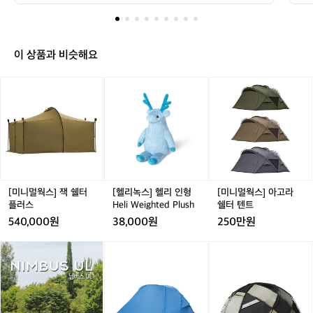
 현실로 구현한 브랜드, 마타도르(Matador)의 이야기를
마
u
은 모든 모험가의 로망을 현실로 구현한
 
 들려드리려 합니다. 단순히 물건을 작게 접는 것을 넘어,
 
타
 브랜드, 마타도르(Matador)의 이야기를
 
 이동의 자유를 선사하는 이들의 세계로 여러분을 초대합
로
도
 들려드리려 합니다. 단순히 물건을 작게
라
니다.  주머니 속 작은 아이디어가 바꾼 아웃도어의 패러다
곤
르,
임  마타도르의 역사는 2014년, 미국 샌프란시스코의 한
인
이 상품과 비슷해요
 접는 것을 넘어, 이동의 자유를 선사하는
더
짐
 작은 방에서 시작되었습니다. 창립자 크리스 클리어맨(Ch
는
 이들의 세계로 여러분을 초대합니다.  주
다
을
ris Clearman)은 고성능 제품 디자이너로 일하며 누구보
 
[미
[헬
[미
머니 속 작은 아이디어가 바꾼 아웃도어의 
 
다 열정적으로 전 세계를 누비던 여행가였습니다. 하지만
 
줄
니
리
니
 그는 늘 한 가지 갈증을 느꼈습니다. "왜 고성능 아웃도어
씨
패러다임  마타도르의 역사는 2014년, 미
이
고
 장비들은 항상 크고 무거워야만 할까? 가벼우면서도 기능
 
멀
녹
멀
고
국 샌프란시스코의 한 작은 방에서 시작되
좋
은 포기하지 않는 방법은 없을까?"  그는 자신의 아이디어
천
웍
스]
웍
모
 수첩에서 가장 단순하지만 혁신적인 아이템을 꺼내 들었
람
었습니다. 창립자 크리스 클리어맨(Chris
여
스]
헬
스]
함
습니다. 그것이 바로 마타도르의 전설이 된 '포켓 블랭킷(P
하
 Clearman)은 고성능 제품 디자이너로 일
어
잭
리
아
ocket Blanket)'입니다. 벼룩시장에서 산 중고 재봉틀로
그
을
쉘
인
고
하며 누구보다 열정적으로 전 세계를 누비
 
 프로토타입을 만들던 그는, 마침내 손바닥보다 작은 파우
 
즐
터
형
라
치에서 펼쳐지는 커다란 매트를 세상에 내놓았습니다. '투
 
던 여행가였습니다. 하지만 그는 늘 한 가
간
기
우사'라는 뜻의 브랜드명처럼, 마타도르는 기존 아웃도어
여
플
H
쉘
[미니멀웍스] 잭 쉘터
[헬리녹스] 헬리 인형
[미니멀웍스] 아고라
지 갈증을 느꼈습니다. "왜 고성능 아웃도
 
는
 시장의 무겁고 거창한 장비라는 거대한 황소에 당당히 맞
 
러
e
터
플러스
Heli Weighted Plush
쉘터 텐트
기
어 장비들은 항상 크고 무거워야만 할까?
래
섰습니다. 불필요한 부피를 죽이고 경험의 가치를 살린다
즐
스
l
텐
540,000원
38,000원
250만원
는 그들의 철학은 콜로라도주 볼더의 거친 자연 속에서 더
술
음
 가벼우면서도 기능은 포기하지 않는 방법
이
i
트
욱 견고해졌으며, 오늘날 전 세계 모험가들의 짐을 덜어주
가
데
은 없을까?"  그는 자신의 아이디어 수첩
드
W
는 패커블(Packable) 기어의 독보적인 선두 주자로 자리
통
어
어
[미
어
[미
얼
매김했습니다.  초경량의 한계를 뛰어넘어 고성능의 본질
습
에서 가장 단순하지만 혁신적인 아이템을
이
e
썸
썸
니
썸
니
스
을 증명하다  마타도르의 제품을 처음 접하면 그 가벼움에
 
i
 꺼내 들었습니다. 그것이 바로 마타도르
서
홀
홀
멀
홀
멀
(T
 놀라고, 실제 필드에서 사용해 보면 그 견고함에 다시 한
습
g
의 전설이 된 '포켓 블랭킷(Pocket Blanke
 
리
리
웍
리
웍
h
번 놀라게 됩니다. 마타도르가 단순히 '작은' 브랜드가 아닌 
h
'강력한' 브랜드인 이유는 다음과 같습니다.  1. 타협 없는
쪽
데
데
스]
데
스]
e
t)'입니다. 벼룩시장에서 산 중고 재봉틀로 
 
t
 소재 기술력: 대부분의 휴대용 장비가 내구성을 포기할
크