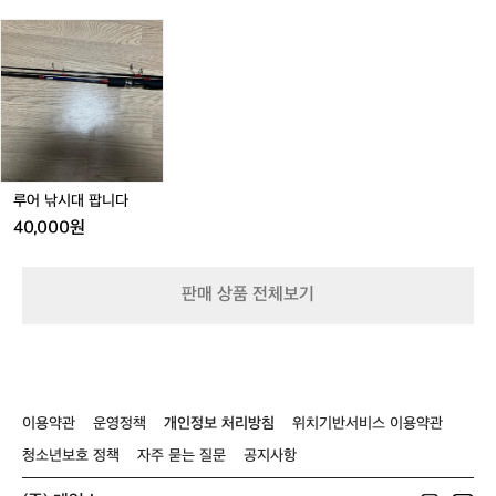
F
F
F
낚
낚
낚
-
-
-
루
시
시
시
9
9
9
어
구
구
구
1
1
1
낚
명
명
명
0
0
0
시
조
조
조
3
5
5
대
끼
끼
끼
블
핑
블
팝
라
라
라
랙
크
랙
니
이
이
이
카
다
프
프
프
모
루어 낚시대 팝니다
자
자
자
켓
켓
켓
40,000원
D
D
D
F
F
F
-
-
-
판매 상품 전체보기
9
9
9
1
1
1
0
0
0
3
3
5
블
레
블
랙
드
랙
이용약관
운영정책
개인정보 처리방침
위치기반서비스 이용약관
카
청소년보호 정책
자주 묻는 질문
공지사항
모