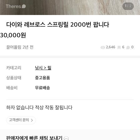
1
/ 2
다이와 레브로스 스프링릴 2000번 팝니다
30,000원
끌어올림 2년 전
2,646
6
0
카테고리
낚시 > 릴
상품상태
중고용품
배송비
무료배송
하자 없습니다 적상 작동 잘됩니다
고객센터 문의
판매자에게 빠른 채팅 보내기