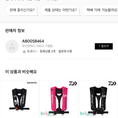
판
제
택
판매 중이신가요?
제품 상태는 어떤가요?
택배 거래 가능할까요
매
품
배
중
상
거
이
태
래
신
는
가
판매자 정보
가
어
능
요?
떤
할
A80058464
A
가
까
부산광역시 사하구 구평동
+ 팔로우
8
요?
요?
0.0
(0)
등록상품 2개
팔로워 0명
0
0
5
8
이 상품과 비슷해요
4
6
4
다
다
다
이
이
이
와
와
와
구
구
구
명
명
명
복
복
복
낚
낚
낚
시
시
시