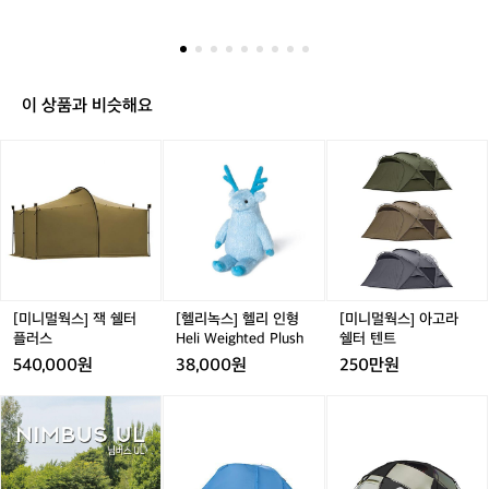
공
험단 신청 방법 1. 이 게시글에 좋아요와 댓글 달기 2. 체험
 
이타카 오토 샤워기 맥스 : 3명  🎯 체험단 
로
개
단 신청 구글폼 제출 (구글폼 링크 : https://outdoor.ther
크
신청 방법 1. 이 게시글에 좋아요와 댓글
신
es.co/e/CHKVThDFtVb)  🗓️ 신청 기간 : 8월 1일(금) ~ 8
트
⭐️
월 7일(목) 발표 일정 : 8월 8일(금)
클
 달기 2. 체험단 신청 구글폼 제출 (구글폼
 
이
 
 링크 : https://outdoor.theres.co/e/CHK
먼
타
 (
이 상품과 비슷해요
VThDFtVb)  🗓️ 신청 기간 : 8월 1일(금) ~
카
뮤
닝
들
오
 8월 7일(목) 발표 일정 : 8월 8일(금)
클
[미
[헬
[미
토
스
니
리
니
세
마
멀
녹
멀
척
웍
스]
웍
~
기
스]
헬
스]
 
맥
잭
리
아
 
스
쉘
인
고
를
 
터
형
라
2
플
H
쉘
[미니멀웍스] 잭 쉘터
[헬리녹스] 헬리 인형
[미니멀웍스] 아고라
주
러
e
터
플러스
Heli Weighted Plush
쉘터 텐트
동
스
l
텐
안
540,000원
38,000원
250만원
i
트
데
W
어
어
[미
어
[미
얼
e
썸
썸
니
썸
니
스
i
홀
홀
멀
홀
멀
에
g
리
리
웍
리
웍
서
h