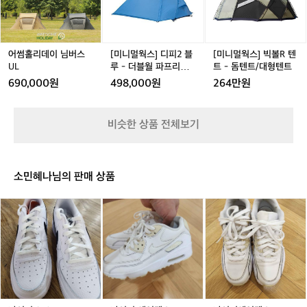
데
데
스]
데
스]
먼
t
이
이
디
이
빅
저
e
님
님
피
님
볼
만
d
버
버
2
버
R
나
P
스
스
블
스
텐
보
어썸홀리데이 님버스
[미니멀웍스] 디피2 블
[미니멀웍스] 빅볼R 텐
l
U
U
루
U
트
세
UL
루 - 더블월 파프리카
트 - 돔텐트/대형텐트
u
L
L
-
L
-
L
요!
DP 2
690,000원
498,000원
264만원
s
더
돔
👍
h
블
텐
또
월
트/
한
비슷한 상품 전체보기
파
대
출
프
형
시
리
텐
기
카
트
념
소민혜나님의 판매 상품
D
으
P
로
나
나
나
2
총
이
이
이
8
키
키
키
분
2
에
에
을
5
어
어
체
0
맥
맥
험
스
스
단
으