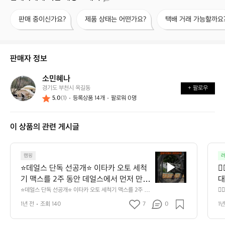
판
제
택
판매 중이신가요?
제품 상태는 어떤가요?
택배 거래 가능할까요
매
품
배
중
상
거
이
태
래
신
는
가
판매자 정보
가
어
능
요?
떤
할
소민혜나
소
가
까
경기도 부천시 옥길동
+ 팔로우
민
요?
요?
5.0
(1)
등록상품 14개
팔로워 0명
혜
나
이 상품의 관련 게시글
캠핑
⭐️
⭐️데얼스 단독 선공개⭐️ 이타카 오토 세척

데
기 맥스를 2주 동안 데얼스에서 먼저 만나 
얼
대
스
보세요!  👍또한 출시 기념으로 총 8분을
1
⭐️데얼스 단독 선공개⭐️ 이타카 오토 세척기 맥스를 2주 동
🏃
단
안 데얼스에서 먼저 만나 보세요!  👍또한 출시 기념으로
 오
 체험단으로 선정하여 제품을 제공하게 되
모
1년 전
조회 140
7
0
1년
 총 8분을 체험단으로 선정하여 제품을 제공하게 되었습니
3
독
었습니다. 여름철 은혜로운 물줄기를 맞아
셉
다. 여름철 은혜로운 물줄기를 맞아보세요!  - 이타카 오토
 
선
 샤워기 2.0 : 5명 - 이타카 오토 샤워기 맥스 : 3명  🎯 체
 
보세요!  - 이타카 오토 샤워기 2.0 : 5명 - 
커