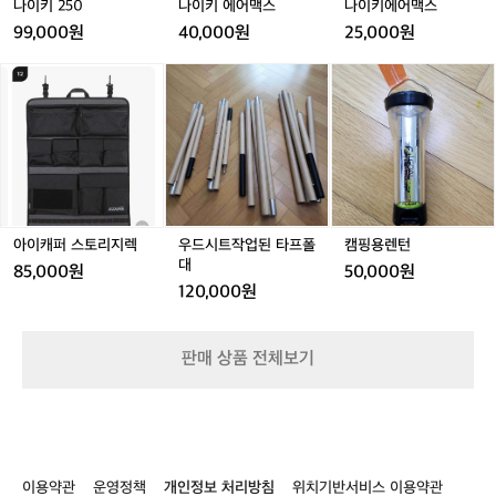
나이키 250
나이키 에어맥스
나이키에어맥스
로
99,000원
40,000원
25,000원
선
정
아
우
캠
하
이
드
핑
여
캐
시
용
제
퍼
트
렌
품
스
작
턴
을
토
업
제
리
된
공
지
타
하
렉
프
아이캐퍼 스토리지렉
우드시트작업된 타프폴
캠핑용렌턴
게
폴
대
되
85,000원
50,000원
대
었
120,000원
습
니
다.
판매 상품 전체보기
여
름
철
은
혜
로
이용약관
운영정책
개인정보 처리방침
위치기반서비스 이용약관