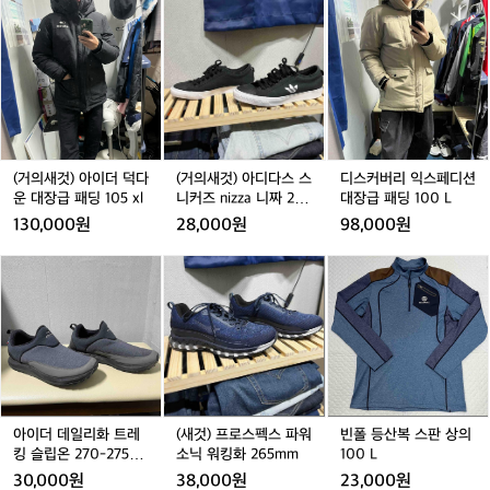
드
(거
(거
디
켓
🚵
P
e
의
의
스
ck
/
P
습
새
새
커
s 
그
아
Vm
것)
것)
버
파
린
거래 완료
이
아
아
리
실
스
이
디
익
입
박
더
다
스
스
덕
스
페
2
다
스
디
(거의새것) 아이더 덕다
(거의새것) 아디다스 스
디스커버리 익스페디션
4
방
운
니
션
운 대장급 패딩 105 xl
니커즈 nizza 니짜 275
대장급 패딩 100 L
L,
대
커
대
 
mm^
130,000원
28,000원
98,000원
실
장
즈
장
고
제
급
n
급
아
(새
빈
습
로
패
i
패
이
것)
폴
써
운
딩
z
딩
더
프
등
보
기
1
z
1
데
로
산
니
거래 완료
거래 완료
거래 완료
건
0
a
0
일
스
복
까
았
5
니
0
리
펙
스
진
x
짜
L
겸
화
스
판
짜
l
2
 
트
파
상
달
7
레
워
의
만
라
아이더 데일리화 트레
(새것) 프로스펙스 파워
빈폴 등산복 스판 상의
5
킹
소
1
킹 슬립온 270-275m
소닉 워킹화 265mm
100 L
요.
이
m
슬
닉
0
m
E
30,000원
38,000원
23,000원
a
m