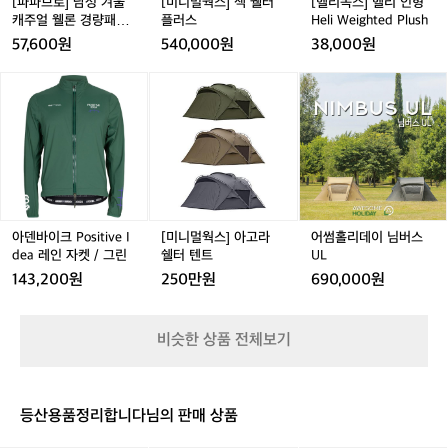
캐
플
H
[파파브로] 남성 겨울
[미니멀웍스] 잭 쉘터
[헬리녹스] 헬리 인형
니
고
 
주
러
e
캐주얼 웰론 경량패딩
플러스
Heli Weighted Plush
부
도
 
얼
스
l
집업점퍼 NE-JUW-41,
57,600원
540,000원
38,000원
피
럽
유
웰
i
2,3
 
커
하
론
W
 
아
[미
어
서
경
e
질
 
덴
니
썸
트
a
량
i
e
바
멀
홀
렁
니
패
g
이
웍
리
을
크
 
딩
h
크
스]
데
사
반
럭
집
t
P
아
이
을
었
업
e
o
고
님
잡
이
풍
점
d
s
라
버
아
패
퍼
P
부
i
쉘
스
아덴바이크 Positive I
[미니멀웍스] 아고라
어썸홀리데이 님버스
먹
겼습
N
l
하
t
터
U
dea 레인 자켓 / 그린
쉘터 텐트
UL
의
는
E
u
드
i
텐
L
나
그
143,200원
250만원
690,000원
-
s
습
v
트
거
는
J
h
 
e
요.
는
요
U
I
포
니다
연
비슷한 상품 전체보기
W
d
도
B
-
성
e
습
박
4
보
한
a
스
1,
 
가
레
미
등산용품정리합니다님의 판매 상품
질
2,
인
격
니
 
3
자
E
 