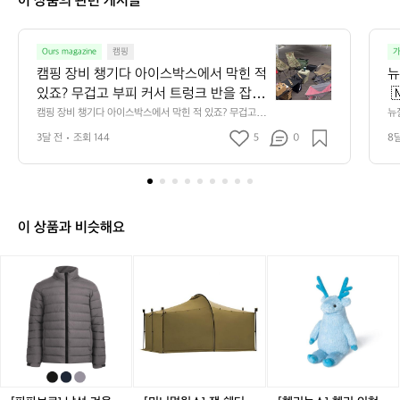
이 상품의 관련 게시글
리
합
니
캠
다
Ours magazine
캠핑
가
핑
캠핑 장비 챙기다 아이스박스에서 막힌 적 
뉴
장
있죠? 무겁고 부피 커서 트렁크 반을 잡아
 
비
먹는 그거요.  포도박스 미니 EPP 아이스
두
캠핑 장비 챙기다 아이스박스에서 막힌 적 있죠? 무겁고 부
뉴질
챙
피 커서 트렁크 반을 잡아먹는 그거요.  포도박스 미니 EPP 
카
박스 24L, 실제로 써보니까 진짜 달라요.
T
기
3달 전
조회 144
5
0
8
아이스박스 24L, 실제로 써보니까 진짜 달라요. EPP 소재
해
 EPP 소재라 단단한데 엄청 가볍고, 한쪽
다
다
라 단단한데 엄청 가볍고, 한쪽 어깨에 슥 걸면 두 손이 자
 
유로워지거든요.  짐 들고 사이트 이동할 때 이게 얼마나
아
 
 어깨에 슥 걸면 두 손이 자유로워지거든
 
 편한지 해본 사람은 알잖아요 ( •̀ᴗ•́ )  24L 용량이라 1박 2
 
이
요.  짐 들고 사이트 이동할 때 이게 얼마나 
 
일 식재료랑 음료수 충분히 들어가고, 무료배송에 59,500
게
스
편한지 해본 사람은 알잖아요 ( •̀ᴗ•́ )  24L 
 
원. 경량 쿨러 찾고 있었다면 지금 확인해보세요.
후
박
이 상품과 비슷해요
는
용량이라 1박 2일 식재료랑 음료수 충분히 
이
스
 
들어가고, 무료배송에 59,500원. 경량 쿨
은
에
기
[파
[미
[헬
러 찾고 있었다면 지금 확인해보세요.
 
램
서
파
니
리
를
막
리
브
멀
녹
 
힌
 
워
로]
웍
스]
적
동 
습
남
스]
헬
있
 
성
잭
리
기
불
죠?
겨
쉘
인
어
지
무
울
터
형
요
 
겁
인