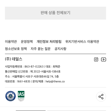
립
워
0
P
 
^
온
킹
L
P
다
2
화
소
판매 상품 전체보기
 
7
2
재
0
6
루
라
-
5
단
다
2
m
단
뉴
7
m
한
도
5
데
4
이용약관
운영정책
개인정보 처리방침
위치기반서비스 이용약관
m
엄
형
m
청
청소년보호 정책
자주 묻는 질문
공지사항
라
가
볍
a
(주) 데얼스
고,
t=
사업자등록번호 : 863-87-02263 | 대표 : 최혁준
한
h
통신판매업 신고번호 : 제 2022-서울서초-1384호
쪽
S
어
주소 : 서울특별시 서초구 서초대로46길 74, 5층
깨
대표번호 : 1661-4835 | 문의/제휴 : help@theres.co
에
슥
걸
면
두
손