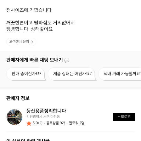
정사이즈에 가깝습니다 

깨끗한편이고 털빠짐도 거의없어서 

빵빵합니다  상태좋아요
고객센터 문의
판매자에게 빠른 채팅 보내기
판
제
택
판매 중이신가요?
제품 상태는 어떤가요?
택배 거래 가능할까요
매
품
배
중
상
거
이
태
래
신
는
가
판매자 정보
가
어
능
요?
떤
할
등산용품정리합니다
등
가
까
인천광역시 서구 마전동
+ 팔로우
산
요?
요?
5.0
(2)
등록상품 9개
팔로워 2명
용
품
정