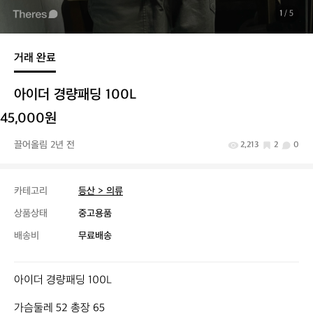
1
/ 5
거래 완료
아이더 경량패딩 100L
45,000원
끌어올림 2년 전
2,213
2
0
카테고리
등산 > 의류
상품상태
중고용품
배송비
무료배송
아이더 경량패딩 100L

가슴둘레 52 총장 65
