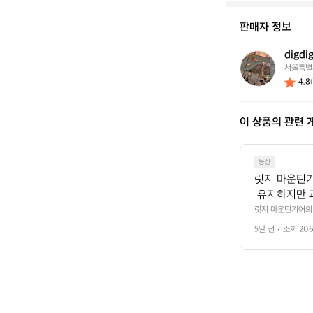
판매자 정보
digdi
d
서울특별
i
4.8
g
d
i
이 상품의 관련 
g
등산
릿지 마운틴기
 유지하지만 
볼 수 있습니
릿지 마운틴기어의 
오며 품질을 유지하
 마운틴기어의
5달 전
조회 20
 만들어내며 릿지