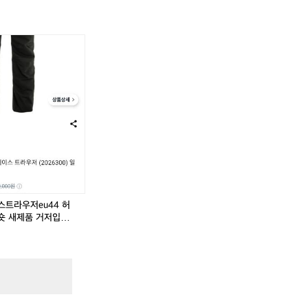
피
피
피
피
엘
엘
엘
엘
라
티
라
티
벤
에
벤
에
캡
라
캡
라
반
에
반
에
바
이
바
이
지
스
지
스
.
e
트
e
트
u
라
u
라
4
우
4
우
4
저
4
저
허
e
허
e
스트라우저eu44 허
리
u
리
u
시안숏 새제품 거저입니
3
4
3
4
0,
4
0,
4
3
허
3
허
1
리
1
리
3
3
0,
0,
3
3