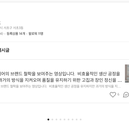
g
시 서초구 서초3동
(4)
등록상품 14개
팔로워 11명
게시글
릿
지
어의 브랜드 철학을 보여주는 영상입니다.  비효율적인 생산 공정을
마
과거의 방식을 지켜오며 품질을 유지하기 위한 고집과 장인 정신을 엿
운
다.  이와 같은 공정은 독특한 원단의 질감과 촉감을 만들어내며 릿지
브랜드 철학을 보여주는 영상입니다.  비효율적인 생산 공정을 유지하지만 과거의 방식을 지켜
틴
기 위한 고집과 장인 정신을 엿볼 수 있습니다.  이와 같은 공정은 독특한 원단의 질감과 촉감을
 특별한 감성을 연출합니다.
기
6
6
 마운틴기어의 특별한 감성을 연출합니다.
어
의
브
랜
드
철