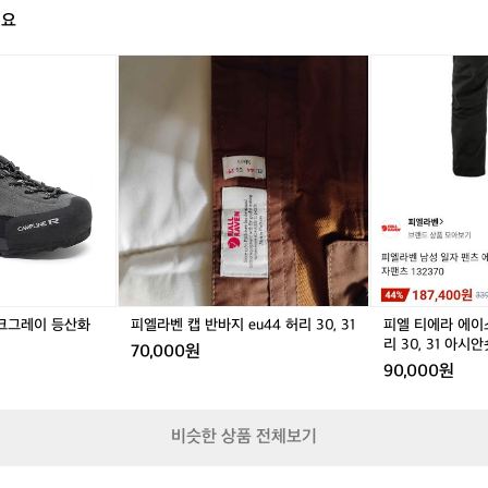
학
해요
을
보
피
피
피
여
엘
엘
엘
주
라
라
티
는
벤
벤
에
영
캡
캡
라
상
반
반
에
입
바
바
이
니
지
지
스
다
e
e
트
비
u
u
라
효
4
4
우
율
4
4
저
적
허
허
e
인
다크그레이 등산화
피엘라벤 캡 반바지 eu44 허리 30, 31
피엘 티에라 에이
리
리
u
리 30, 31 아
생
70,000원
3
3
4
다TT
산
90,000원
0,
0,
4
공
3
3
허
정
1
1
리
을
비슷한 상품 전체보기
3
유
0,
지
3