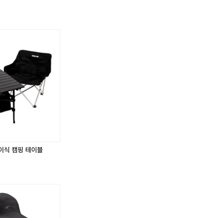
1
1
아
아
시
시
안
안
숏
숏
새
새
제
제
품
품
거
거
저
저
입
입
니
니
다
다
T
T
T
T
이식 캠핑 테이블