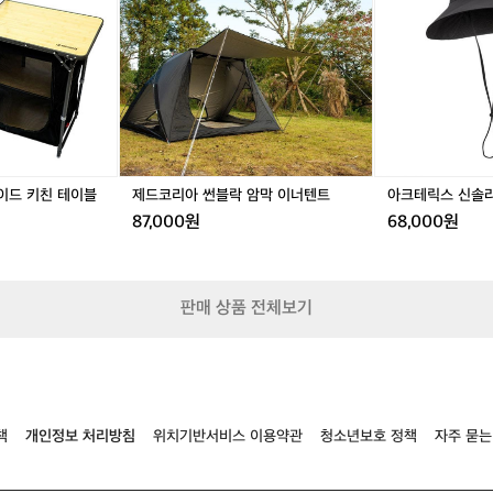
용
과
아
스
장
썬
신
거래 완료
인
블
솔
정
락
라
신
암
햇,
을
막
모
엿
이
자
볼
너
수
텐
이드 키친 테이블
제드코리아 썬블락 암막 이너텐트
아크테릭스 신솔라
있
트
습
87,000원
68,000원
니
다
이
와
판매 상품 전체보기
같
은
공
정
은
독
책
개인정보 처리방침
위치기반서비스 이용약관
청소년보호 정책
자주 묻는
특
한
원