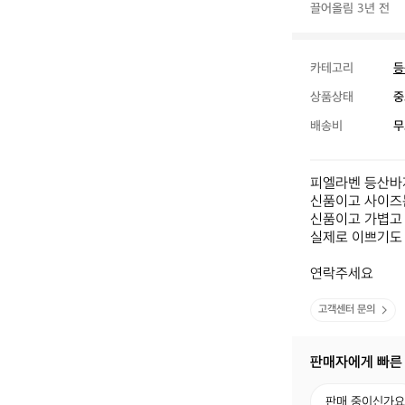
끌어올림 3년 전
카테고리
등
상품상태
중
배송비
무
피엘라벤 등산바지
신품이고 사이즈는 
신품이고 가볍고 
실제로 이쁘기도 합
연락주세요
고객센터 문의
판매자에게 빠른
판
판매 중이신가요