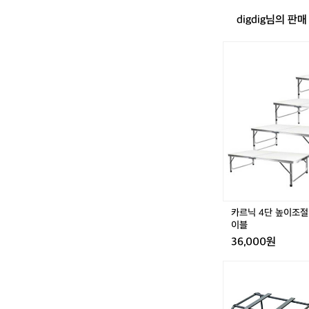
digdig님의 판
카
르
닉
4
단
높
거래 
이
조
절
접
이
식
캠
카르닉 4단 높이조절
핑
이블
테
36,000원
이
블
[신
품]
노
스