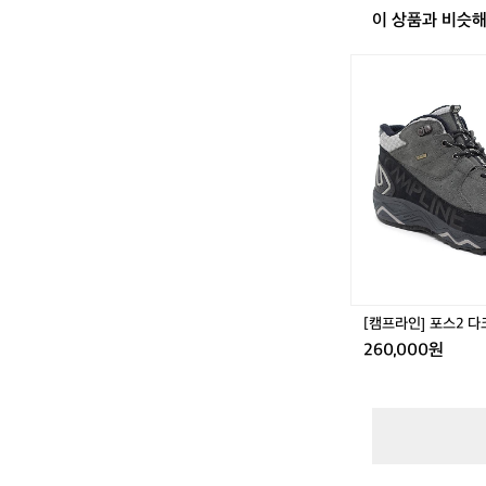
이 상품과 비슷
[캠
프
라
인]
포
스
2
다
크
그
레
이
등
[캠프라인] 포스2 
산
260,000원
화