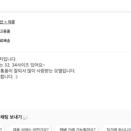
산 > 의류
고용품
료배송
입니다.

32, 34사이즈 있어요~

통품이 잘되서 많이 사랑받는 모델입니다.

니다. :)

 채팅 보내기
제
택
직
?
제품 상태는 어떤가요?
택배 거래 가능할까요?
직거래 하시나요