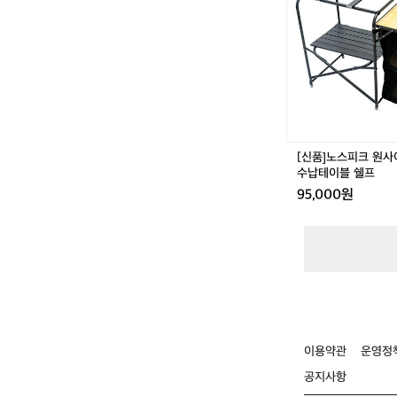
피
크
원
사
이
드
키
친
테
[신품]노스피크 원사
이
수납테이블 쉘프
블
95,000원
수
납
테
이
블
쉘
프
이용약관
운영정
공지사항