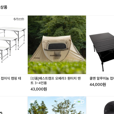
하
1
지
매 상품
아
만
시
과
안
[신
쿨
예약중
거
숏
품]
맨
의
새
패
알
방
제
스
루
식
품
트
미
을
거
캠
늄
완료
거래 완료
지
저
프
접
켜
입
오
이
오
니
페
식
며
다
라
캠
품
T
3
핑
질
T
원
테
을
터
이
유
 접이식 캠핑 테
[신품]패스트캠프 오페라3 원터치 텐
쿨맨 알루미늄 접
치
블
지
트 3~4인용
44,000원
텐
하
43,000원
트
기
3
위
제
아
예약중
~
한
드
크
4
고
코
테
인
집
리
릭