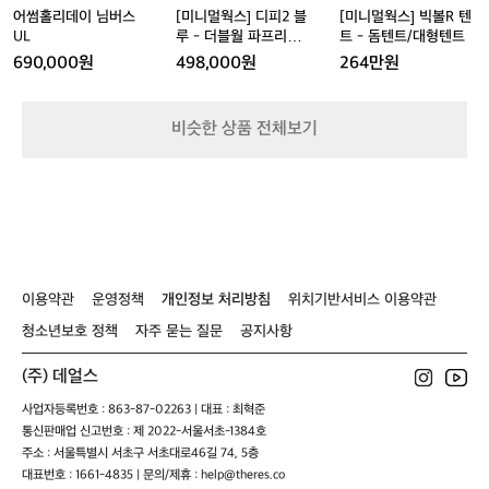
P
스
스
블
스
텐
어썸홀리데이 님버스
[미니멀웍스] 디피2 블
[미니멀웍스] 빅볼R 텐
l
U
U
루
U
트
UL
루 - 더블월 파프리카
트 - 돔텐트/대형텐트
u
L
L
-
L
-
L
DP 2
690,000원
498,000원
264만원
s
더
돔
h
블
텐
월
트/
비슷한 상품 전체보기
파
대
프
형
리
텐
카
트
D
P
2
이용약관
운영정책
개인정보 처리방침
위치기반서비스 이용약관
청소년보호 정책
자주 묻는 질문
공지사항
(주) 데얼스
사업자등록번호 : 863-87-02263 | 대표 : 최혁준
통신판매업 신고번호 : 제 2022-서울서초-1384호
주소 : 서울특별시 서초구 서초대로46길 74, 5층
대표번호 : 1661-4835 | 문의/제휴 : help@theres.co