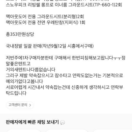
스노우피크 리빙쉘 롱프로 이너룸 그라운드시트(TP-660-1)2회

맥아웃도어 전용 그라운드시트(분리형)2회

맥아웃도어 전용 전면 우레탄창(지퍼식) 1회

총353만원상당

국내정발 일괄 판매(작년9월12일 시흥에서구매)

저번주에1차구매자분한테 구매해서 한번피칭해보고팝니다ㅜㅜ정
말좋은텐트고

거의새텐트나다름없습니다 

그리구 제발 약속잡으시고 잠수타고 연락도없는거는 기본적으로
예의가없다고봅니다

서로어렵게 시간내서 약속잡는건데 신중하게 생각하시고 연락부
탁드립니다
고객센터 문의
판매자에게 빠른 채팅 보내기
판
제
택