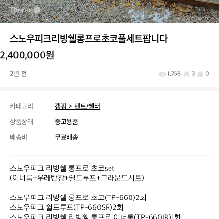
1
/ 5
스노우피크리빙쉘롱프로초코풀세트팝니다
2,400,000원
2년 전
1,768
3
0
카테고리
캠핑 > 텐트/쉘터
상품상태
중고용품
배송비
무료배송
스노우피크 리빙쉘 롱프로 초코set

(이너룸+우레탄창+쉴드루프+그라운드시트)

스노우피크 리빙쉘 롱프로 초코(TP-660)2회

스노우피크 쉴드루프(TP-660SR)2회

스노우피크 리빙쉘 리빙쉘 롱프로 이너룸(TP-660IR)1회
