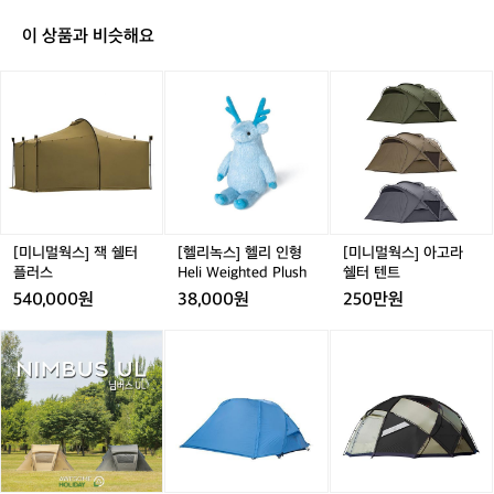
좀
불
이 상품과 비슷해요
었
지
[미
[헬
[미
만
니
리
니
날
멀
녹
멀
씨
웍
스]
웍
도
스]
헬
스]
좋
잭
리
아
고
쉘
인
고
기
터
형
라
분
플
H
쉘
[미니멀웍스] 잭 쉘터
[헬리녹스] 헬리 인형
[미니멀웍스] 아고라
도
러
e
터
플러스
Heli Weighted Plush
쉘터 텐트
좋
스
l
텐
540,000원
38,000원
250만원
았
i
트
네
W
어
어
[미
어
[미
요
e
썸
썸
니
썸
니
ㅋ
i
홀
홀
멀
홀
멀
ㅋ
g
리
리
웍
리
웍
h
데
데
스]
데
스]
t
이
이
디
이
빅
e
님
님
피
님
볼
d
버
버
2
버
R