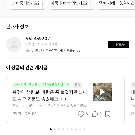
판매 중이신가요?
제품 상태는 어떤가요?
택배 거래 가능할까요
매
품
배
중
상
거
이
태
래
신
는
가
판매자 정보
가
어
능
요?
떤
할
A62459202
A
가
까
인천광역시 서구 가좌동
+ 팔로우
6
요?
요?
0.0
(0)
등록상품 1개
팔로워 0명
2
4
5
이 상품의 관련 게시글
9
2
0
봄
2
가자 캠핑 - 백패킹.백보킹.오토캠핑.차박.노지
캠핑
맞
봄맞이 캠핑🏕️ 바람은 좀 불었지만 날씨
데
이
도 좋고 기분도 좋았네요ㅋㅋ
니
캠
만
봄맞이 캠핑🏕️ 바람은 좀 불었지만 날씨도 좋고 기분도 좋
데
핑
았네요ㅋㅋ
단
3달 전
조회 155
8
2
2
🏕️
요 
바
람
은