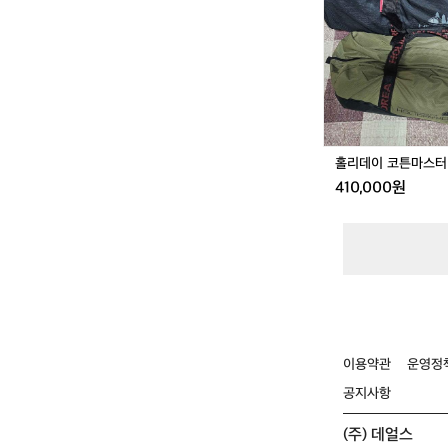
코
튼
마
스
터
돔
텐
트
홀리데이 코튼마스터
410,000원
이용약관
운영정
공지사항
(주) 데얼스