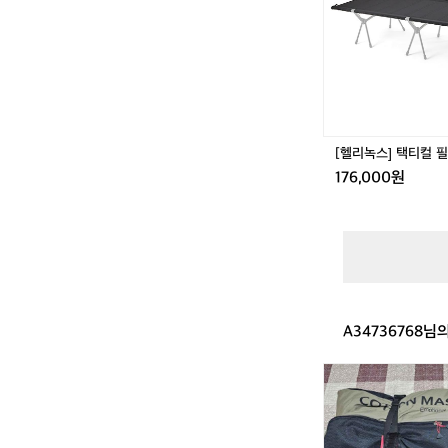
티
9
컬
5
필
사
드
이
테
즈
이
새
블
상
블
품
[헬리녹스] 택티컬 
랙
176,000원
A34736768님
홀
리
데
이