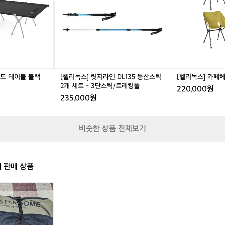
지
페
스
9
9
라
체
에
5
5
인
어
들
사
사
D
H
어
이
이
L
D
왔
즈
즈
1
B
어
새
새
3
(a
요
상
상
5
l
캠
품
품
필드 테이블 블랙
[헬리녹스] 릿지라인 DL135 등산스틱
[헬리녹스] 카페체어 H
등
l
핑
2개 세트 - 3단스틱/트레킹폴
220,000원
산
c
칸
235,000원
스
o
의
틱
l
가
2
o
장
비슷한 상품 전체보기
개
r)
큰
세
매
트
력
-
은
의 판매 상품
3
한
단
눈
스
에
틱/
알
트
아
레
볼