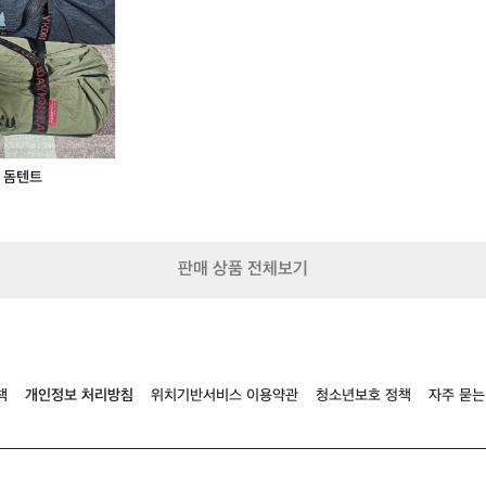
킹
수
폴
있
는
독
보
적
인
디
자
 돔텐트
인
이
에
요
판매 상품 전체보기
특
히
쉘
타
프
·
책
개인정보 처리방침
위치기반서비스 이용약관
청소년보호 정책
자주 묻는
쉘
터
류
는
사