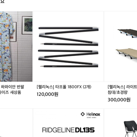
해요
요
캠
퍼
노
[헬
노
[헬
들
스
리
스
리
사
페
녹
페
녹
이
이
스]
이
스]
에
스
타
스
라
서
홀
프
홀
이
'
리
폴
리
트
의
데
1
데
코
장
이
8
이
트
비
하
0
하
-
불
와
0
와
백
리
이
F
이
패
는
안
X
안
킹/
 하와이안 반팔
[헬리녹스] 타프폴 1800FX (2개)
[헬리녹스] 라이트
브
반
(2
반
야
5사이즈 새상품
침대/초경량
120,000원
랜
팔
개)
팔
전
300,000원
드
셔
셔
침
캠
츠
츠
대/
[헬
[헬
핑
롱
롱
초
리
리
칸
원
원
경
녹
녹
이
피
피
량
스]
스]
데
스
스
릿
카
얼
L
L