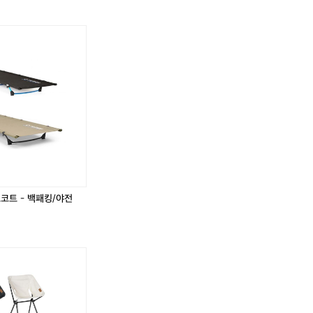
노
노
스
스
페
페
이
이
스
스
홀
홀
꿈
리
리
데
데
이
이
'로
하
하
와
와
이
이
안
안
코트 - 백패킹/야전
반
반
팔
팔
,
셔
셔
츠
츠
롱
롱
원
원
피
피
스
스
L
L