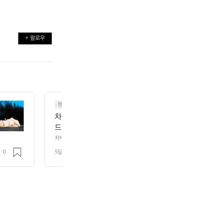
+ 팔로우
캠핑
⛺
차박유일 국내최초차박의선구자~  오렌지차박캠핑  맞
드월.파워뱅크.온열매트.무시동히터.전기작업등 차박의
차박유일 국내최초차박의선구자~  오렌지차박캠핑  맞춤형텐트.타프.어닝룸
,
터.전기작업등 차박의모든것~^^
0
5달 전
조회 182