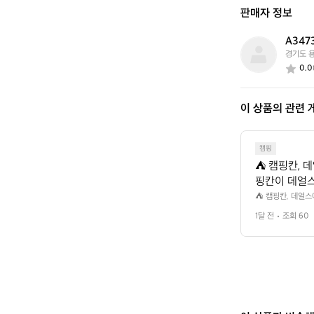
신
판매자 정보
가
요?
A347
A
경기도 
3
0.0
4
7
3
이 상품의 관련 
6
7
6
8
캠핑
⛺ 캠핑칸, 
핑칸이 데얼스
보적인 디자인
⛺ 캠핑칸, 데얼스
 캠핑칸의 가장 큰
드월·윈드스크
1달 전
조회 60
 구조라, 타프와 
이버시를 완성
성해줘요. 여기에 
 프리미엄 가격대가
럼 만들어준답
서 캠핑칸 제품과 
만큼 오래 곁에
제품과 캠퍼들
요.