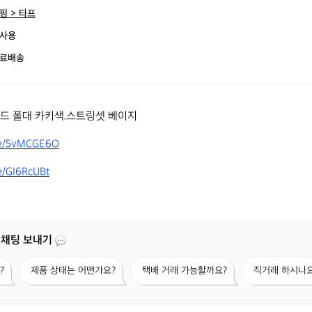
핑 > 타프
사용
료배송
드 폴대 카키색.스트링셋 베이지

.me/5vMCGE6O
me/GI6RcUBt
 채팅 보내기
제
택
직
?
제품 상태는 어떤가요?
택배 거래 가능할까요?
직거래 하시나요
품
배
거
상
거
래
태
래
하