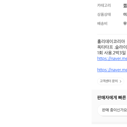
카테고리
캠
상품상태
미
배송비
무
홀리데이코리아

옥타타프 .슬라이
https://naver
https://naver.
고객센터 문의
판매자에게 빠른
판
판매 중이신가요
매
중
이