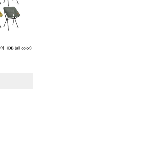
9
9
5
5
사
사
이
이
즈
즈
새
새
.
상
상
품
품
DB (all color)