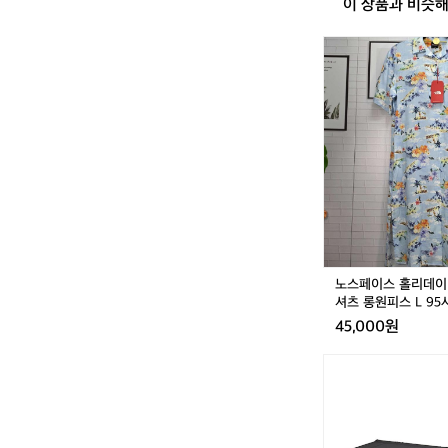
이 상품과 비슷
노
스
페
이
스
홀
리
데
이
하
와
이
안
노스페이스 홀리데이
반
셔츠 롱원피스 L 9
팔
45,000원
셔
츠
[헬
롱
리
원
녹
피
스]
스
택
L