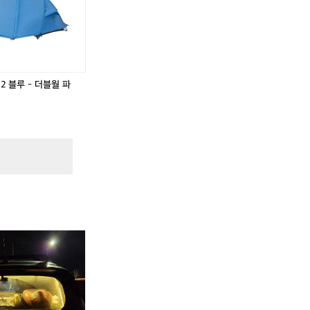
버
버
스
스
U
U
L
L
.
2 블루 - 더블월 파
,