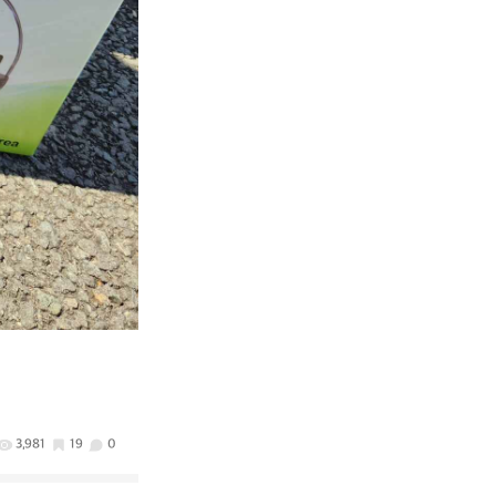
3,981
19
0