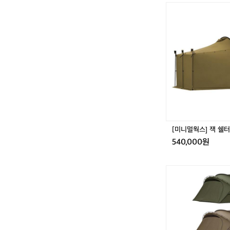
는 장비가 아니라,
 기능만을 정
[미
다  벨락이 말하는
니
를 더하는 방식입니다
은 무겁고 화
에서 보내는 저녁 
멀
니다.  Cha
웍
식은 일상과 
스]
 가벼운 바비
잭
받지 않는 활
쉘
는 장비가 아
터
플
ter 4. 
러
이는 것이 아
스
니다.  버너 
 도시의 베란
[미니멀웍스] 잭 쉘
을 만드는 가
540,000원
[미
니
멀
웍
스]
아
고