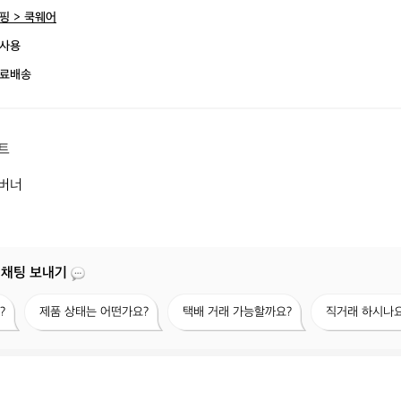
핑 > 쿡웨어
사용
료배송
 

버너
 채팅 보내기
제
택
직
?
제품 상태는 어떤가요?
택배 거래 가능할까요?
직거래 하시나요
품
배
거
상
거
래
태
래
하
는
가
시
어
능
나