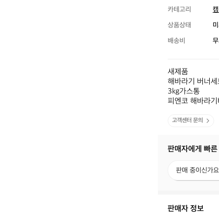
카테고리
캠
상품상태
미
배송비
무
새제품

해바라기 버너세트
3kg가스통

피엔코 해바라기
고객센터 문의
판매자에게 빠른
판
판매 중이신가요
매
중
이
신
판매자 정보
가