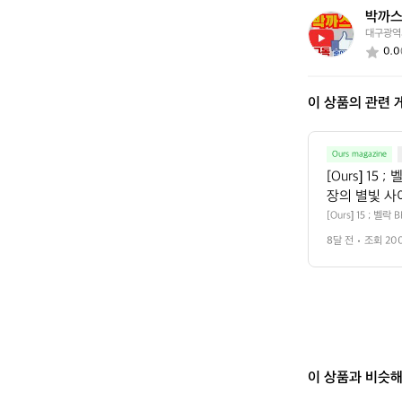
요?
박까
박
대구광역
까
0.0
스
좋
구
이 상품의 관련 
댓
알
Ours magazine
[Ours] 1
장의 별빛 사이
벨락은 미국 
[Ours] 15 ;
의 준비로 넘고자 
고함과 실용성
8달 전
조회 20
한 브랜드입니다. 
프스타일에 맞게
 맞게 재해석해 선보
 화로대, 워터저그
야외  벨락의
아도 하나의 배낭만
한 장비들을 
 백패킹부터 주말의
의 배낭만으로
함의 균형  벨락의
 반복되는 열과 충
 구성은 가볍
태’의 여유를 제공
에도 자연스럽게
지의 도구’입니다. 
와 장비들은 
 있습니다. 출근 
이 상품과 비슷
 피크닉까지 장소와
에서 반복되는