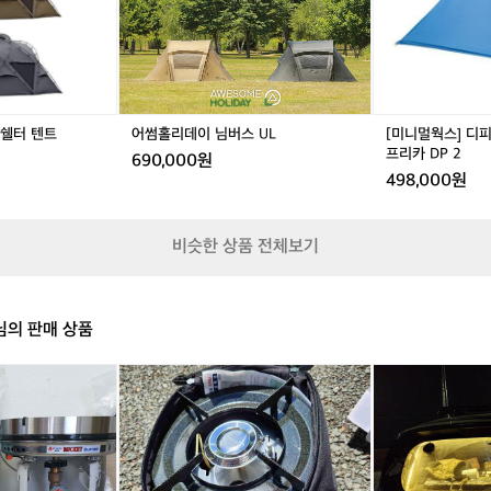
s
버
버
2
의
h
스
스
블
별
U
U
루
빛
L
L
-
사
더
이
블
그
 쉘터 텐트
어썸홀리데이 님버스 UL
[미니멀웍스] 디피
월
경
프리카 DP 2
690,000원
파
계
498,000원
프
를
리
한
카
번
비슷한 상품 전체보기
D
의
P
준
2
비
로
의 판매 상품
넘
고
자
새
식
한
제
빵
다
품
등
면
해
차
그
바
박
곳
라
등