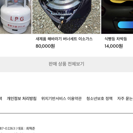
에
기
벨
버
락
너
이
세
있
트
습
이
니
소
새제품 해바라기 버너세트 이소가스
식빵등 차박등
다
가
80,000원
14,000원
벨
스
락
은
미
판매 상품 전체보기
국
애
리
조
나
의
책
개인정보 처리방침
위치기반서비스 이용약관
청소년보호 정책
자주 묻는
작
은
바
위
지
7-02263 | 대표 : 최혁준
형