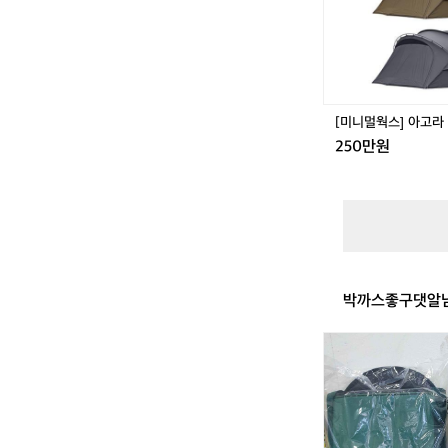
라
쉘
터
텐
트
[미니멀웍스] 아고라
250만원
박까스좋구댓알님
해
바
라
기
버
너