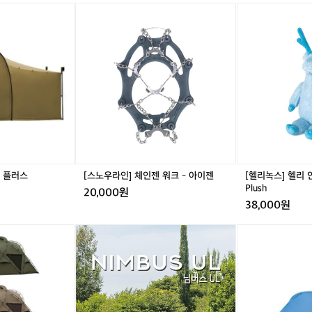
 일상과 야외가 자연스럽게 이어지는 라이프스타일입니다.  Chapter 4. 짐을 줄이고 경험을 채우
C
확하게 담아 ‘준비된 상태’의 여유를 제공합니다.  벨락이 추구하는 것
[스
[헬
 미니멀리즘은 단순히 장비를 줄이는 것이 아닙니다. 불필요한 무게를 덜어내고 대신 경험과 여유
K,
노
리
.  버너 하나, 냄비 하나, 컵 하나로도 별빛 아래에서의 식사, 숲속의 커피 한 잔, 도시의 베란다
려한 장비가 아니라 ‘어디서든 믿고 사용할 수 있는 한 가지의 도구’입
캠
시간이 특별해질 수 있습니다.  벨락은 그 순간들을 만드는 가장 단순하고 확실한 도구입니다.
우
녹
pter 3. 일상과 자연을 잇는 방식  벨락은 아웃도어 장비이지만, 사용 방
핑
라
스]
맞닿아 있습니다. 출근 전 커피를 위한 티타늄 컵, 베란다에서 즐기는
순
인]
헬
큐, 도시 속 공원에서 펼쳐지는 소소한 피크닉까지 장소와 목적에 구애
간
체
리
용도를 지니고 있습니다.  벨락이 제안하는 것은 자연을 특별하게 만드
을
인
인
요
니라, 일상과 야외가 자연스럽게 이어지는 라이프스타일입니다.  Chap
젠
형
리
워
H
짐을 줄이고 경험을 채우다  벨락이 말하는 미니멀리즘은 단순히 장비를 줄
하
크
e
닙니다. 불필요한 무게를 덜어내고 대신 경험과 여유를 더하는 방식입
는
-
l
하나, 냄비 하나, 컵 하나로도 별빛 아래에서의 식사, 숲속의 커피 한 잔,
브
아
i
다에서 보내는 저녁 시간이 특별해질 수 있습니다.  벨락은 그 순간들
랜
이
W
터 플러스
[스노우라인] 체인젠 워크 - 아이젠
[헬리녹스] 헬리 인형
장 단순하고 확실한 도구입니다.
드
젠
e
Plush
도
20,000원
i
38,000원
심
g
의
h
어
어
[미
출
t
썸
썸
니
근
e
홀
홀
멀
길
d
리
리
웍
과
P
데
데
스]
캠
l
이
이
디
핑
u
님
님
피
장