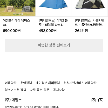
h
연
데
데
스]
데
스]
t
과
이
이
디
이
빅
e
의
님
님
피
님
볼
d
조
버
버
2
버
R
P
화
스
스
블
스
텐
어썸홀리데이 님버스
[미니멀웍스] 디피2 블
[미니멀웍스] 빅볼R 텐
l
를
U
U
루
U
트
UL
루 - 더블월 파프리카
트 - 돔텐트/대형텐트
u
최
L
L
-
L
-
L
DP 2
690,000원
498,000원
264만원
s
우
더
돔
h
선
블
텐
으
월
트/
비슷한 상품 전체보기
로
파
대
생
프
형
각
리
텐
하
카
트
는
D
캠
P
퍼
2
들
이용약관
운영정책
개인정보 처리방침
위치기반서비스 이용약관
에
게
청소년보호 정책
자주 묻는 질문
공지사항
최
적
(주) 데얼스
의
장
사업자등록번호 : 863-87-02263 | 대표 : 최혁준