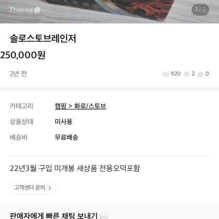
1
/ 2
솔로스토브레인저
250,000원
2년 전
920
2
0
카테고리
캠핑 > 화로/스토브
상품상태
미사용
배송비
무료배송
22년3월 구입 미개봉 새상품 전용오덕포함
고객센터 문의
판매자에게 빠른 채팅 보내기