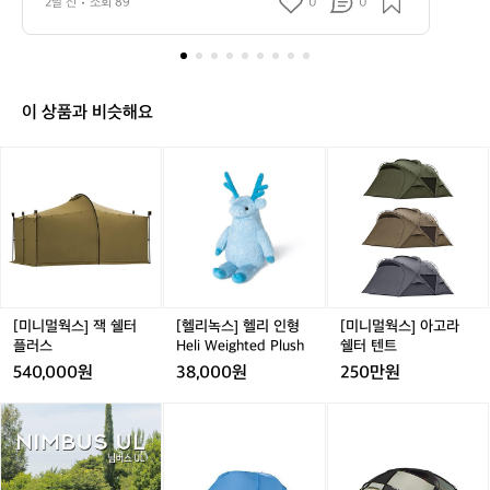
2달 전
조회 89
0
0
와 함께 울창한 숲 속에서 느낄 수 있는 아침 이슬과 별빛
 
도
기
 아래의 정취는 캠핑의 묘미를 한층 더해줍니다. 캠핑장 내 
게
가
다양한 시설 또한 무시할 수 없는 매력 포인트 중 하나입니
 
 
평
다. 각종 편의시설과 깨끗한 화장실, 샤워실이 마련되어 있
한
어 가족 단위 방문객이나 초보 캠퍼들도 부담 없이 찾을 수 
군
과
있습니다. 푸른 잔디밭과 자연의 생명력이 넘치는 캠핑 사
조
이 상품과 비슷해요
이트에서 소중한 추억을 쌓아보세요. 또한 바비큐 시설이
 
종
 마련되어 있어 사랑하는 이들과 함께 맛있는 식사와 이야
면
기를 나누는 소중한 시간을 보낼 수 있습니다.  운영되는
[미
[헬
[미
연
 다양한 프로그램과 이벤트는 특히 어린이들에게 더욱 신
니
리
니
인
나는 경험을 선사합니다. 달무리 캠핑장에서 함께하는 요
멀
녹
멀
리 체험, 자연 탐험 활동 등은 자연과 친숙해지는 좋은 기
산
회가 될 것입니다. 편안한 휴식과 다양한 활동이 어우러진
웍
스]
웍
로
 이곳은 가족, 친구, 연인 그리고 솔로 캠퍼 모두에게 추천
스]
헬
스]
에
할 만한 장소입니다.  인기 정도: ★★★★★
잭
리
아
위
쉘
인
고
치
터
형
라
한
플
H
쉘
[미니멀웍스] 잭 쉘터
[헬리녹스] 헬리 인형
[미니멀웍스] 아고라
달
러
e
터
플러스
Heli Weighted Plush
쉘터 텐트
무
스
l
텐
리
540,000원
38,000원
250만원
i
트
캠
W
핑
어
어
[미
어
[미
e
장
썸
썸
니
썸
니
i
은
홀
홀
멀
홀
멀
g
자
리
리
웍
리
웍