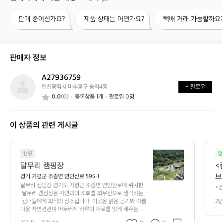
판
제
택
판매 중이신가요?
제품 상태는 어떤가요?
택배 거래 가능할까요
매
품
배
중
상
거
이
태
래
신
는
가
판매자 정보
가
어
능
요?
떤
할
A27936759
A
가
까
인천광역시 미추홀구 숭의4동
+ 팔로우
2
요?
요?
0.0
(0)
등록상품 1개
팔로워 0명
7
9
3
이 상품의 관련 게시글
6
7
5
달
9
캠핑
알
무
달무리 캠핑장
<
리
브
경기 가평군 조종면 연인산로 595-1
캠
달무리 캠핑장 경기도 가평군 조종면 연인산로에 위치한
소
<
핑
 달무리 캠핑장은 자연과의 조화를 최우선으로 생각하는
이
에
장
 캠퍼들에게 최적의 장소입니다. 이곳은 맑은 공기와 아름
2
켓
 
다운 자연경관이 어우러져 하루의 피로를 잊게 해주는 환
경
이
상적인 캠핑 경험을 제공합니다. 특유의 평화로운 분위기
기
 
 