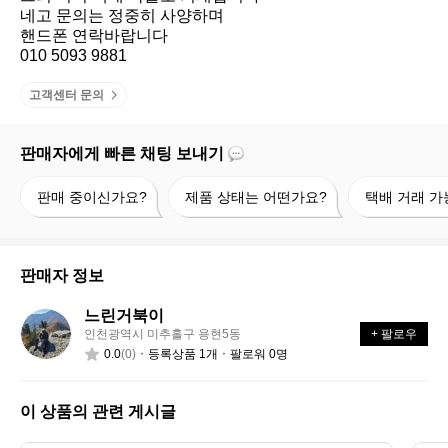
네고 문의는 정중히 사양하며

핸드폰 연락바랍니다 

010 5093 9881
고객센터 문의
판매자에게 빠른 채팅 보내기
판
제
택
판매 중이신가요?
제품 상태는 어떤가요?
택배 거래 가
매
품
배
중
상
거
이
태
래
신
는
가
판매자 정보
가
어
능
요?
떤
할
느린거북이
느
가
까
인천광역시 미추홀구 용현5동
+ 팔로우
린
요?
요?
0.0
(0)
등록상품 1개
팔로워 0명
거
북
이
이 상품의 관련 게시글