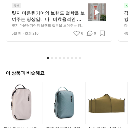
릿
등산
K
지
릿지 마운틴기어의 브랜드 철학을 보
감
마
여주는 영상입니다.  비효율적인 생
킹
운
산 공정을 유지하지만 과거의 방식을 
릿지 마운틴기어의 브랜드 철학을 보여주는 영상
감
틴
입니다.  비효율적인 생산 공정을 유지하지만 과
 
지켜오며 품질을 유지하기 위한 고집
5달 전
조회 210
6
0
4
거의 방식을 지켜오며 품질을 유지하기 위한 고집
기
과 장인 정신을 엿볼 수 있습니다.  이
과 장인 정신을 엿볼 수 있습니다.  이와 같은 공정
어
은 독특한 원단의 질감과 촉감을 만들어내며 릿지 
와 같은 공정은 독특한 원단의 질감
의
마운틴기어의 특별한 감성을 연출합니다.
과 촉감을 만들어내며 릿지 마운틴기
브
어의 특별한 감성을 연출합니다.
랜
드
철
이 상품과 비슷해요
학
을
툴
툴
툴
툴
툴
[미
보
레
레
레
레
레
니
여
컴
컴
컴
컴
컴
멀
주
프
프
프
프
프
웍
는
레
레
레
레
레
스]
영
션
션
션
션
션
잭
상
패
패
패
패
패
쉘
입
킹
킹
킹
킹
킹
터