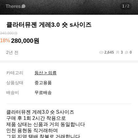
1
/ 2
클라터뮤젠 게레3.0 숏 s사이즈
340,000원
280,000원
18%
2년 전
2,645
3
0
카테고리
등산 > 의류
상품상태
중고용품
배송비
무료배송
클라터뮤젠 게레3.0 숏 S사이즈 

구매 후 1회 2시간 착용으로

제품 상태는 신품과 거의 동일합니다

인천 용현동 직거래하며 

그외 지역 택배 착불로 거래합니다 
