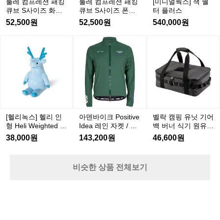
툴레 컴프레션 패킹
툴레 컴프레션 패킹
[미니멀웍스] 잭 쉘
니
큐
큐
큐
큐
큐
플
큐브 S사이즈 화이
큐브 S사이즈 폰드
터 플러스
다.
브
브
브
브
브
러
트
그레이
52,500원
52,500원
540,000원
비
S
S
S
S
S
스
사
사
사
사
사
효
[헬
아
벨
이
이
이
이
이
율
리
덴
락
즈
즈
즈
즈
즈
적
녹
바
캠
화
화
폰
화
폰
인
스]
이
핑
이
이
드
이
드
생
헬
크
유
트
트
그
트
그
산
P
리
닛
레
레
공
o
인
기
s
이
이
정
형
어
[헬리녹스] 헬리 인
아덴바이크 Positive
벨락 캠핑 유닛 기어
i
을
H
백
형 Heli Weighted Pl
Idea 레인 자켓 / 그
백 버너 식기 원유닛
t
유
e
버
ush
린
멀티백 차박 다용도
i
38,000원
143,200원
46,600원
l
지
수납 가방
너
v
i
하
e
식
W
지
I
기
e
비슷한 상품 전체보기
d
만
원
i
e
과
g
유
a
거
h
닛
레
t
의
멀
인
e
방
티
자
d