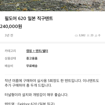
1
/ 3
필도어 620 일본 직구텐트
240,000원
3년 전
3,582
23
0
카테고리
캠핑 > 텐트/쉘터
상품상태
중고용품
배송비
무료배송
작년 여름에 구매하여 실사용 5회정도 한 텐트입니다. 이너텐트도 
추가 구매하여 총 두개 드립니다.

터널형이라 설치와 개방감이 매우 좋습니다.

텐트명 : Fieldoor 620 (일본 직구)
