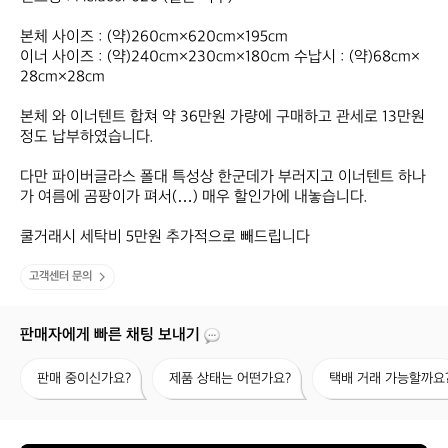
본체 사이즈 : (약)260cm×620cm×195cm

이너 사이즈 : (약)240cm×230cm×180cm 수납시 : (약)68cm×
28cm×28cm 

본체 와 이너텐트 합쳐 약 36만원 가량에 구매하고 관세로 13만원
정도 납부하였습니다.

다만 파이버글라스 폴대 특성상 한군데가 부러지고 이너텐트 하나
가 여름에 곰팡이가 펴서(…) 매우 할인가에 내놓습니다.

쿨거래시 세탁비 5만원 추가적으로 빼드립니다
고객센터 문의
판매자에게 빠른 채팅 보내기
판
제
택
판매 중이신가요?
제품 상태는 어떤가요?
택배 거래 가능할까요
매
품
배
중
상
거
이
태
래
신
는
가