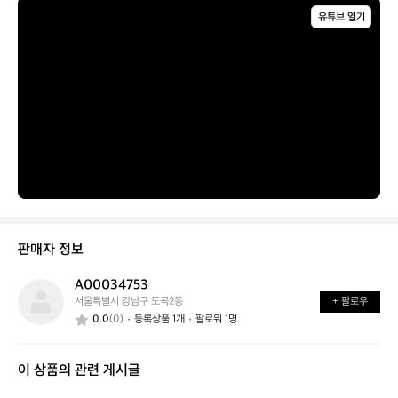
가
어
능
유튜브 열기
요?
떤
할
가
까
요?
요?
판매자 정보
A00034753
A
서울특별시 강남구 도곡2동
+ 팔로우
0
0.0
(0)
등록상품 1개
팔로워 1명
0
0
3
이 상품의 관련 게시글
4
7