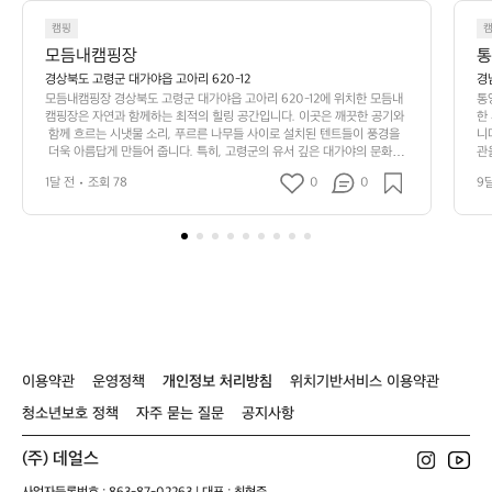
5
3
캠핑
모듬내캠핑장
통
경상북도 고령군 대가야읍 고아리 620-12
경
모듬내캠핑장 경상북도 고령군 대가야읍 고아리 620-12에 위치한 모듬내
통
캠핑장은 자연과 함께하는 최적의 힐링 공간입니다. 이곳은 깨끗한 공기와
한
 함께 흐르는 시냇물 소리, 푸르른 나무들 사이로 설치된 텐트들이 풍경을
니
 더욱 아름답게 만들어 줍니다. 특히, 고령군의 유서 깊은 대가야의 문화재
관
들과 가까워 캠핑과 함께 역사적인 탐방까지 즐길 수 있는 점이 매력적입니
간
1달 전
조회 78
0
0
9
다.  모듬내캠핑장은 총 40개의 캠핑 사이트를 보유하고 있으며, 다양한 크
한
기와 형태의 사이트를 제공해 가족 단위, 친구들, 연인들 모두 편안하게 캠
 
핑을 즐길 수 있습니다. 전기 공급 및 화장실, 샤워시설까지 갖추어져 있어
다
 초보 캠퍼들부터 숙련된 캠퍼들까지 모두 만족할 수 있는 환경을 제공합니
 
다. 또한 활동에 필요한 각종 시설이 잘 갖춰져 있어 바비큐를 즐기는 것은
 
 물론, 캠프파이어를 통해 친구들과의 특별한 추억을 쌓을 수 있습니다.  주
종
변에서는 등산, 자전거 타기, 피크닉 등 다양한 액티비티를 즐길 수 있어 나
니
들이하기에도 제격입니다. 특히, 이곳의 별빛은 다른 도심에서는 느낄 수
포
 없는 감동을 선사하므로, 밤에는 고요한 자연 속에서 별을 바라보며 소중
선
한 시간을 가져보세요.  모듬내캠핑장은 자연과의 조화, 편안함, 그리고 즐
영
길 거리로 가득 차 있어 매년 많은 이들이 찾는 인기 있는 캠핑장입니다. 자
화
이용약관
연에서의 완벽한 휴식을 원하신다면, 이곳 모듬내캠핑에서 특별한 캠핑 경
운영정책
개인정보 처리방침
위치기반서비스 이용약관
 
험을 해보시길 추천드립니다. 인기 정도: ★★★★★
탁
청소년보호 정책
자주 묻는 질문
공지사항
 
 
반
(주) 데얼스
면
한