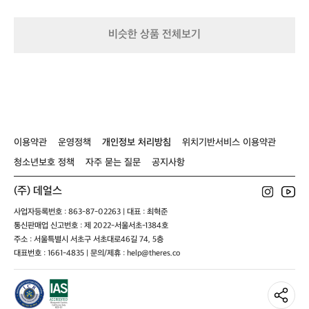
레
레
-
레
소
이
이
2
이
이
븐
븐
인
븐
밀
비슷한 상품 전체보기
그
그
용
그
크
레
레
레
이
이
이
이용약관
운영정책
개인정보 처리방침
위치기반서비스 이용약관
청소년보호 정책
자주 묻는 질문
공지사항
(주) 데얼스
사업자등록번호 : 863-87-02263 | 대표 : 최혁준
통신판매업 신고번호 : 제 2022-서울서초-1384호
주소 : 서울특별시 서초구 서초대로46길 74, 5층
대표번호 : 1661-4835 | 문의/제휴 : help@theres.co