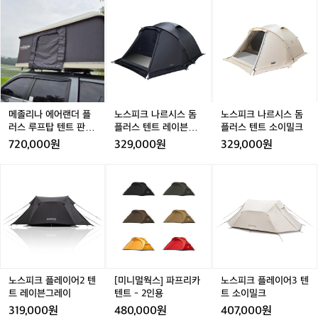
지
메
메
노
메
노
노
만
졸
졸
스
졸
스
스
날
리
리
피
리
피
피
씨
나
나
크
나
크
크
도
에
에
나
에
나
나
좋
어
어
르
어
르
르
고
랜
랜
시
랜
시
시
기
더
더
스
더
스
스
분
플
플
돔
플
돔
돔
메졸리나 에어랜더 플
노스피크 나르시스 돔
노스피크 나르시스 돔
도
러
러
플
러
플
플
러스 루프탑 텐트 판매
플러스 텐트 레이븐그
플러스 텐트 소이밀크
좋
스
스
러
스
러
러
합니다
레이
720,000원
329,000원
329,000원
았
루
루
스
루
스
스
네
프
프
텐
프
텐
텐
노
노
[미
노
노
요
탑
탑
트
탑
트
트
스
스
니
스
스
ㅋ
텐
텐
레
텐
레
소
피
피
멀
피
피
ㅋ
트
트
이
트
이
이
크
크
웍
크
크
판
판
븐
판
븐
밀
플
플
스]
플
플
매
매
그
매
그
크
레
레
파
레
레
합
합
레
합
레
이
이
프
이
이
니
니
이
니
이
어
어
리
어
어
다
다
다
2
2
카
2
3
2
노스피크 플레이어2 텐
[미니멀웍스] 파프리카
노스피크 플레이어3 텐
텐
텐
텐
텐
텐
트 레이븐그레이
텐트 - 2인용
트 소이밀크
트
트
트
트
트
319,000원
480,000원
407,000원