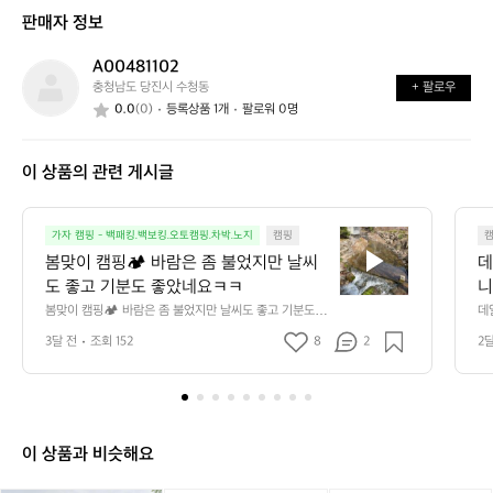
신
는
가
판매자 정보
가
어
능
요?
떤
할
A00481102
A
가
까
충청남도 당진시 수청동
+ 팔로우
0
요?
요?
0.0
(0)
등록상품 1개
팔로워 0명
0
4
8
이 상품의 관련 게시글
1
1
0
봄
2
가자 캠핑 - 백패킹.백보킹.오토캠핑.차박.노지
캠핑
맞
봄맞이 캠핑🏕️ 바람은 좀 불었지만 날씨
데
이
도 좋고 기분도 좋았네요ㅋㅋ
니
캠
만
봄맞이 캠핑🏕️ 바람은 좀 불었지만 날씨도 좋고 기분도 좋
데
핑
았네요ㅋㅋ
단
3달 전
조회 152
8
2
2
🏕️
요 
바
람
은
좀
불
이 상품과 비슷해요
었