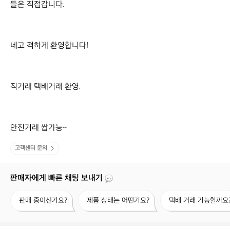
들은 직접갑니다.

네고 격하게 환영합니다!

직거래 택배거래 환영.

안전거래 쌉가능~
고객센터 문의
판매자에게 빠른 채팅 보내기
판
제
택
판매 중이신가요?
제품 상태는 어떤가요?
택배 거래 가능할까요
매
품
배
중
상
거
이
태
래