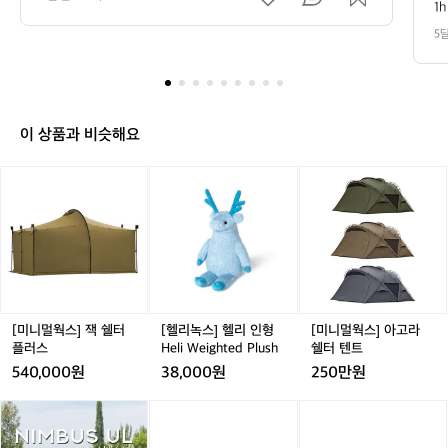
가는 날다람쥐 생포(?)해서 탈탈 털었다!  📱[지금 바로 시
1
바로 시청하기] ▶️ https://outdoor.there
H
청하기] ▶️ https://outdoor.theres.co/NhXm3OpgqGb
#
s.co/NhXm3OpgqGb
5
1
0
:
지
나
이 상품과 비슷해요
가
는
[미
[헬
[미
사
니
리
니
람
멀
녹
멀
들
웍
스]
웍
의
스]
헬
스]
스
잭
리
아
키
쉘
인
고
보
터
형
라
드
플
H
쉘
[미니멀웍스] 잭 쉘터
[헬리녹스] 헬리 인형
[미니멀웍스] 아고라
가
러
e
터
플러스
Heli Weighted Plush
쉘터 텐트
격
스
l
텐
540,000원
38,000원
250만원
을
i
트
물
W
어
어
[미
어
[미
어
e
썸
썸
니
썸
니
보
i