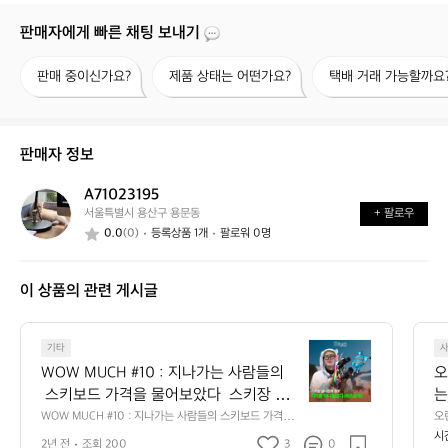
판매자에게 빠른 채팅 보내기
판
제
택
판매 중이신가요?
제품 상태는 어떤가요?
택배 거래 가능할까요
매
품
배
중
상
거
이
태
래
신
는
가
판매자 정보
가
어
능
요?
떤
할
A71023195
A
가
까
서울특별시 용산구 용문동
+ 팔로우
7
요?
요?
0.0
(0)
등록상품 1개
팔로워 0명
1
0
2
이 상품의 관련 게시글
3
1
9
W
5
기타
O
WOW MUCH #10 : 지나가는 사람들의
오
W
 스키보드 가격을 물어보았다  스키장 대
는
M
표 인싸는 어떤 장비를 쓸까? 지나가는 날
WOW MUCH #10 : 지나가는 사람들의 스키보드 가격을
오
U
 물어보았다  스키장 대표 인싸는 어떤 장비를 쓸까? 지나
구
시
다람쥐 생포(?)해서 탈탈 털었다!  📱[지금 
C
2년 전
조회 200
3
0