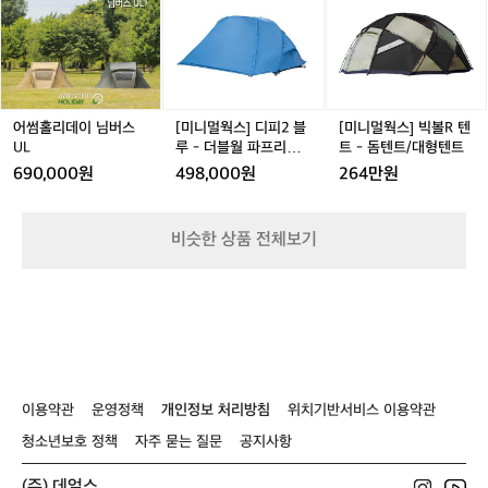
홀
홀
멀
홀
멀
았
g
리
리
웍
리
웍
다
h
데
데
스]
데
스]
스
t
이
이
디
이
빅
키
e
님
님
피
님
볼
장
d
버
버
2
버
R
대
P
스
스
블
스
텐
어썸홀리데이 님버스
[미니멀웍스] 디피2 블
[미니멀웍스] 빅볼R 텐
표
l
U
U
루
U
트
UL
루 - 더블월 파프리카
트 - 돔텐트/대형텐트
인
u
L
L
-
L
-
L
DP 2
싸
690,000원
498,000원
264만원
s
더
돔
는
h
블
텐
어
월
트/
떤
비슷한 상품 전체보기
파
대
장
프
형
비
리
텐
를
카
트
쓸
D
까?
P
지
2
나
가
이용약관
운영정책
개인정보 처리방침
위치기반서비스 이용약관
는
날
청소년보호 정책
자주 묻는 질문
공지사항
다
람
(주) 데얼스