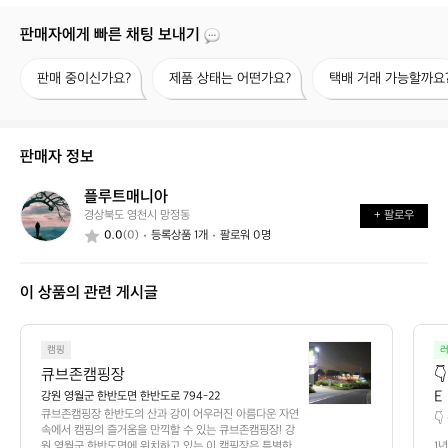
판매자에게 빠른 채팅 보내기
판
제
택
판매 중이신가요?
제품 상태는 어떤가요?
택배 거래 가능할까요
매
품
배
중
상
거
이
태
래
신
는
가
판매자 정보
가
어
능
요?
떤
할
플루트매니아
플
가
까
경상북도 영천시 망정동
+ 팔로우
루
요?
요?
0.0
(0)
등록상품 1개
팔로워 0명
트
매
니
이 상품의 관련 게시글
아
큐
캠핑
브
큐브존캠핑장

존
E
강원 영월군 한반도면 한반도로 794-22
캠
큐브존캠핑장 한반도의 산과 강이 어우러진 아름다운 자연 
임

핑
속에서 캠핑의 즐거움을 만끽할 수 있는 큐브존캠핑장! 강
꿈
 
장
원 영월군 한반도면에 위치하고 있는 이 캠핑장은 특별한
1년