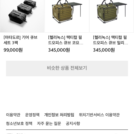
큐
H
의
도
도
녹
도
녹
브
0
즐
르]
르]
스]
르]
스]
르
테
2
거
기
기
택
기
택
이
0
움
어
어
티
어
티
블
4
을
큐
큐
컬
큐
컬
전
0
만
브
브
필
브
필
용
2
끽
세
세
드
세
드
[마타도르] 기어 큐브
[헬리녹스] 택티컬 필
[헬리녹스] 택티컬 필
할
트
트
오
트
오
세트 3팩
드오피스 큐브 코요테
드오피스 큐브 밀리터
수
3
3
피
3
피
3
탄
리 올리브
99,000원
345,000원
345,000원
있
팩
팩
스
팩
스
는
큐
큐
큐
브
브
비슷한 상품 전체보기
브
코
밀
존
요
리
캠
테
터
핑
탄
리
장!
올
강
리
원
브
영
이용약관
운영정책
개인정보 처리방침
위치기반서비스 이용약관
월
군
청소년보호 정책
자주 묻는 질문
공지사항
한
반