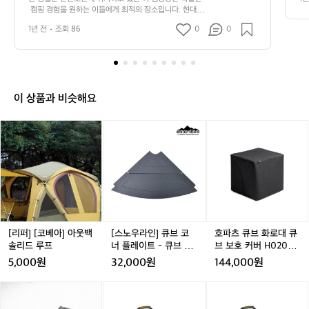
한
 
 캠핑 경험을 원하는 이들에게 최적의 장소입니다. 현대적
한
화
이고 세련된 비주얼의 큐브 형태의 숙소는 편안함과 스타
반
 
디
1년 전
조회 86
0
0
일을 동시에 제공합니다. 각 큐브는 사생활을 고려한 독립
광
도
 
적인 공간으로 디자인되어 있어 프라이버시를 소중히 여기
이
의
는 캠퍼들에게 안성맞춤입니다.  그뿐만 아니라, 큐브존캠
광
 
산
핑장은 주변의 수려한 자연 경관을 최대한 활용하여 다양
미
업
한 아웃도어 액티비티를 제공합니다. 잔잔한 강가에서는
과
 
 
 낚시, 카약과 같은 수상 스포츠를 즐길 수 있고, 산으로 향
강
B
이 상품과 비슷해요
하는 탐방로에서는 하이킹과 자전거 라이딩 등 스릴 넘치
 
자
이
는 액티비티를 경험할 수 있습니다. 더욱이 밤하늘의 별을
어
간
 바라보며 편안한 시간을 보낼 수 있는 루프탑은 이 캠핑장
[리
[스
호
우
계
을 방문하는 또 하나의 매력적인 요소입니다.  또한, 캠핑
퍼]
노
파
러
장 내에는 바비큐 시설과 편의시설이 잘 갖춰져 있어 가족
한
[코
우
츠
 단위 또는 친구들과 함께하는 즐거운 캠핑이 가능하답니
진
캐
다. 바비큐를 즐기며 한여름의 밤을 만끽하고, 따뜻한 온기
베
라
큐
아
를 나누는 캠프파이어로 소중한 추억을 만들 수 있습니다.
적
아]
인]
브
름
 큐브존캠핑장은 자연의 품에 안겨 도심의 스트레스를 잊
아
큐
화
겠
다
고 힐링할 수 있는 최고의 장소입니다. 어디에선가 적막을
웃
브
로
운
 깨고 웃음소리가 가득한 이곳은 그야말로 캠프의 진수를
백
코
대
 보여줍니다. 기억에 남을 캠핑 경험을 원하신다면 큐브존
자
솔
캠핑장에 꼭 방문해보세요! 인기 정도: ★★★★★
너
큐
[리퍼] [코베아] 아웃백
[스노우라인] 큐브 코
호파츠 큐브 화로대 큐
연
리
플
브
솔리드 루프
너 플레이트 - 큐브 테
브 보호 커버 H02040
속
드
레
보
이블 전용
2
에
5,000원
32,000원
144,000원
루
이
호
서
프
트
커
캠
[마
[마
[헬
[마
[헬
-
버
핑
타
타
리
타
리