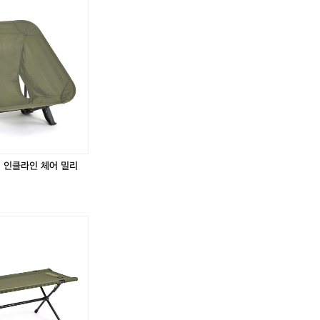
반
러
쉬]
폴
딩
플
로
어
체
어
컬 인클라인 체어 밀리
?