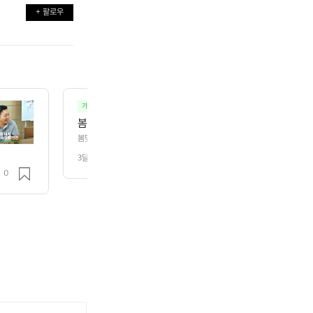
+ 팔로우
O
가자 캠핑 - 백패킹.백보킹.오토캠핑.차박.노지
캠핑
봄맞이 캠핑🏕️ 바람은 좀 불었지만 날씨도 좋고 기
봄맞이 캠핑🏕️ 바람은 좀 불었지만 날씨도 좋고 기분도 좋았네요ㅋㅋ
3달 전
조회 155
0
,
[어