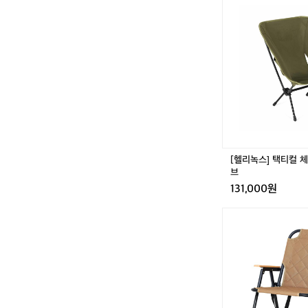
리
다. 발로 뛰어다니
 이타카의 첫
가 과연 시장에서 
녹
시적인 컬러
출이 거의 없는 시
스]
 어울리는 디
 채널을 통해 꾸준
택
했죠.” 그가 증명
 캠핑이라는 게
티
으로 제품을 파는 
베란다에서도 
컬
 자리매김했다. 한
부터 ‘일상 
핑, 라이딩 등 아
체
 고민이었어요. 기
어
고 싶었어요.“
쉽게 사용할 수 있
밀
의 길은 평탄
기헤드)를 추가했더
리
테고리에 국한되어
로 뛰어다니며
터
능에 균형을 추구한
는 ‘이런 감
스타일, 도시형 피
리
[헬리녹스] 택티컬 
기에는 유통 
를 넘는 제품군을 
올
브
무는 감성 라이프스
있었거든요. 
리
로 오래 기억되고 
131,000원
고, SNS 
브
작하면서 조금
[이
디에 있어도 
타
을 파는 데만
카]
공해 주는 동
코
지
했다. 휴대할 
폴
유용해 아웃도
딩
 고민이었어요
체