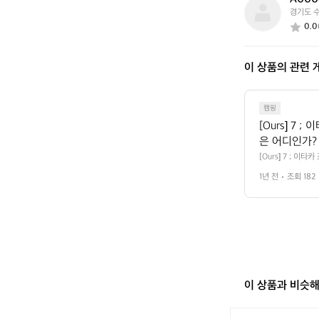
A
경기도 
0
0.0
0
0
8
이 상품의 관련 
7
1
7
8
캠핑
[Ours] 7
은 어디인가? 
을 몸소 가리
[Ours] 7 ; 
물하는 아웃도어 브
봤다. 이타카의
1년 전
조회 182
나 그들의 귀로를 엿
 캠핑을 비롯
한 아웃도어 활동을
을 두는 게 답답했
 제품만 있을
 했고, 그게 바로
 속에서도, 
 균형을 고민하면서
그게 바로 이
름의 씨앗이 됐다. 
를 담고 있어요. 
 여행, 자연
는 이름이 브랜드 
 그리스 서사
달리, 도시적인 컬
카(ITHACA
제품이었다. “개인
이 상품과 비슷
들어 집 앞 공원,
은 의미를 담
상 속의 아웃도어’를
정비하는 과정
[헬
존 캠핑 분야와는 