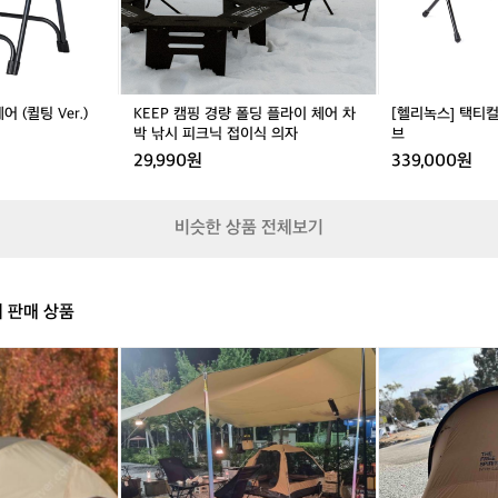
 그래서 ‘누구나 손쉽게 사용할 수 있는 오토 샤워기’라는 컨셉으로 기
폴
치
연
, 합리적인 판매가격과 한국시장에 맞는 옵션(샤워기헤드)를 추가했
딩
밀
속
이 좋아해 주셨어요.” Part 3_이타카, 당신의 일상 속으로 이처럼 이
플
리
여
라
터
 카테고리에 국한되어 제품을 만들기보다 라이프스타일 브랜드로의 확
정
이
리
을
 있다. 조민형 본부장은 감성과 기능에 균형을 추구한 다양한 제품군
 (퀼팅 Ver.)
KEEP 캠핑 경량 폴딩 플라이 체어 차
[헬리녹스] 택티
체
올
선
 밝혔다. 이어 이타카의 목표에 대해 공유했다. “최근에는 랜턴, 텍스
박 낚시 피크닉 접이식 의자
브
어
리
물
 피크닉 기어에 관심이 많아요. 특히 감성을 살리되 실용적인 조명 제
29,990원
339,000원
차
브
하
홈 인테리어의 경계를 넘는 제품군을 준비하고 있어요.” “이타카의 최종
박
는
히 캠핑 브랜드를 넘어서 여행과 일상의 경계를 허무는 감성 라이프스
낚
아
비슷한 상품 전체보기
 자리 잡는 것이에요. 고객의 취향과 감성을 존중하며, 그 여정에 함
시
웃
피
도
로 오래 기억되고 싶습니다.”
크
어
닉
브
의 판매 상품
접
랜
이
드
식
‘
도
요
의
타
플
토
자
카
갱
플
(I
어
러
T
치
스
H
즈
7
A
타
0