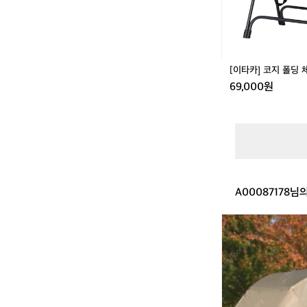
우가 많았죠.
어
획하게 되었고
(퀼
더니 많은 분들
팅
V
타카는 캠핑
e
장을 보여주고
[이타카] 코지 폴딩 체어
r.)
을 준비중이라
69,000원
타일, 도시형
품, 캠핑과 
 목표는 단순
타일 브랜드로
께하는 브랜드
A00087178님
미
니
멀
웍
스
폼
므