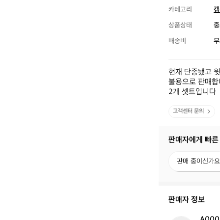
카테고리
캠
상품상태
중
배송비
무
현재 단종됐고 윗
불용으로 판매합니
2개 셋트입니다
고객센터 문의
판매자에게 빠른
판
판매 중이신가요
매
중
이
신
판매자 정보
가
요?
A000