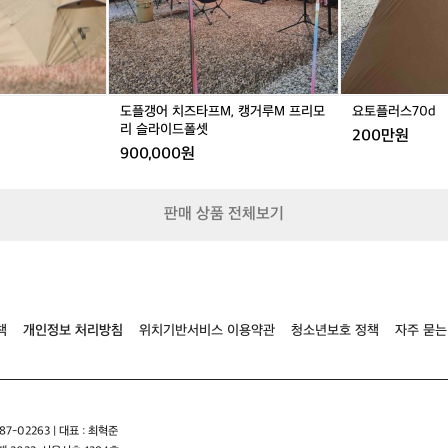
C
프
d
A
M,
그
캥
곳
거
을
루
몸
M
도플갱어 치즈타프M, 캥거루M 프리모
요토플러스70d
소
프
리 슬라이드폴셋
200만원
가
리
900,000원
리
모
키
리
며
슬
판매 상품 전체보기
가
라
까
이
이
드
에
폴
존
셋
재
하
책
개인정보 처리방침
위치기반서비스 이용약관
청소년보호 정책
자주 묻는
고
있
다
조
민
7-02263 | 대표 : 최혁준
형