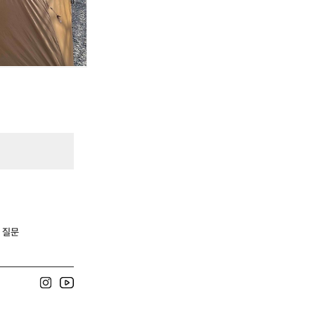
)’는
 질문
.