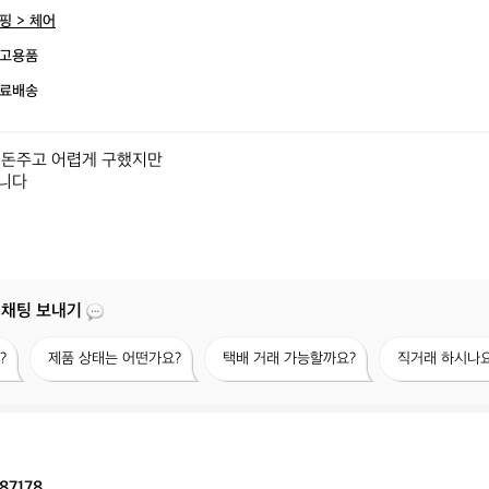
핑 > 체어
고용품
료배송
돈주고 어렵게 구했지만

다 

 채팅 보내기
제
택
직
?
제품 상태는 어떤가요?
택배 거래 가능할까요?
직거래 하시나요
품
배
거
상
거
래
태
래
하
는
가
시
어
능
나
떤
할
요?
87178