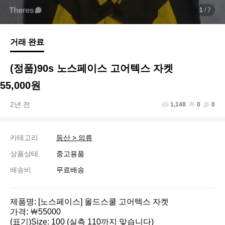
1
/ 7
거래 완료
(정품)90s 노스페이스 고어텍스 자켓
55,000원
2년 전
1,148
0
0
카테고리
등산 > 의류
상품상태
중고용품
배송비
무료배송
제품명: [노스페이스] 올드스쿨 고어텍스 자켓

가격: ￦55000

(표기)Size: 100 (실측 110까지 맞습니다)
