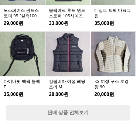
품
드
윈
크
질
스
드
그
노스페이스 윈드스
블랙야크 후드 윈드
데상트 백팩 다크그
을
토
스
린
토퍼 95 (실측100~
스토퍼 105사이즈
린
유
퍼
토
105)
29,000원
33,000원
35,000원
지
9
퍼
5
하
1
K
다
컬
(실
0
기
2
이
럼
5
측
여
위
나
비
사
1
성
한
핏
아
0
이
구
고
백
여
0
즈
스
집
팩
성
~
초
과
1
블
패
경
장
0
랙
딩
다이나핏 백팩 블랙
컬럼비아 여성 패딩
K2 여성 구스 초경
5)
량
인
F
조
F
조끼 M
량 90
9
정
끼
35,000원
28,000원
20,000원
0
신
M
을
엿
판매 상품 전체보기
볼
수
있
습