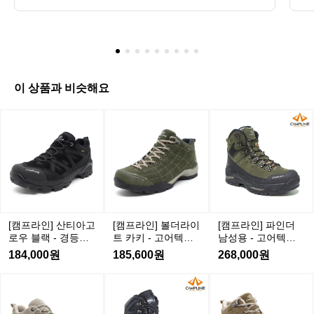
과 장인 정신을 엿볼 수 있습니다.  이
과 장인 정신을 엿볼 수 있습니다.  이와 같은 공정
어
은 독특한 원단의 질감과 촉감을 만들어내며 릿지 
와 같은 공정은 독특한 원단의 질감
의
마운틴기어의 특별한 감성을 연출합니다.
과 촉감을 만들어내며 릿지 마운틴기
브
어의 특별한 감성을 연출합니다.
랜
드
철
이 상품과 비슷해요
학
을
[캠
[캠
[캠
보
프
프
프
여
라
라
라
주
인]
인]
인]
는
산
볼
파
영
티
더
인
상
아
라
더
입
고
이
남
[캠프라인] 산티아고
[캠프라인] 볼더라이
[캠프라인] 파인더
니
로
트
성
로우 블랙 - 경등산
트 카키 - 고어텍스/
남성용 - 고어텍스/
다.
우
카
용
화/고어텍스
경등산화
등산화
184,000원
185,600원
268,000원
비
-
블
키
고
효
-
랙
[캠
[캠
[캠
고
어
율
-
프
프
프
경
어
텍
적
라
라
라