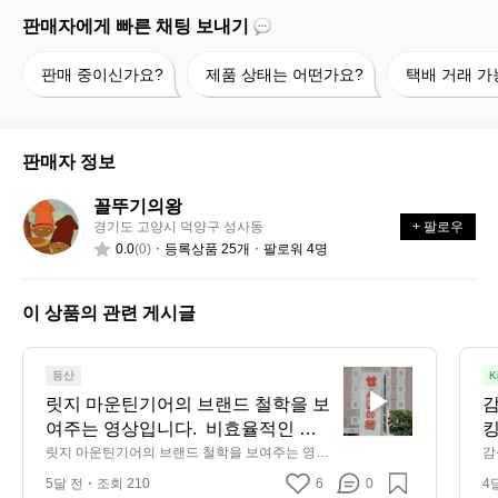
판매자에게 빠른 채팅 보내기
판
제
택
판매 중이신가요?
제품 상태는 어떤가요?
택배 거래 가
매
품
배
중
상
거
이
태
래
신
는
가
판매자 정보
가
어
능
요?
떤
할
꼴뚜기의왕
꼴
가
까
경기도 고양시 덕양구 성사동
+ 팔로우
뚜
요?
요?
0.0
(0)
등록상품 25개
팔로워 4명
기
의
왕
이 상품의 관련 게시글
릿
등산
K
지
릿지 마운틴기어의 브랜드 철학을 보
감
마
여주는 영상입니다.  비효율적인 생
킹
운
산 공정을 유지하지만 과거의 방식을 
릿지 마운틴기어의 브랜드 철학을 보여주는 영상
감
틴
입니다.  비효율적인 생산 공정을 유지하지만 과
 
지켜오며 품질을 유지하기 위한 고집
5달 전
조회 210
6
0
4
거의 방식을 지켜오며 품질을 유지하기 위한 고집
기