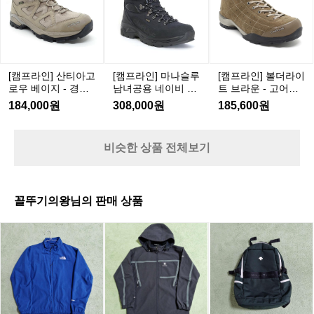
등
텍
스/
인
인]
인]
인]
산
스/
등
생
산
마
볼
화/
경
산
산
티
나
더
고
등
화
공
아
슬
라
어
산
정
고
루
이
[캠프라인] 산티아고
[캠프라인] 마나슬루
[캠프라인] 볼더라이
텍
화
을
로
남
트
로우 베이지 - 경등
남녀공용 네이비 -
트 브라운 - 고어텍
스
유
우
녀
브
산화/고어텍스
고어텍스/등산화
스/경등산화
184,000원
308,000원
185,600원
지
베
공
라
하
이
용
운
지
-
지
네
비슷한 상품 전체보기
만
고
-
이
과
경
어
비
거
등
텍
-
의
산
고
스/
꼴뚜기의왕님의 판매 상품
방
화/
어
경
식
노
블
데
고
텍
등
을
스
랙
상
어
스/
산
지
페
야
트
텍
등
화
켜
이
크
백
스
산
오
스
후
팩
화
며
윈
드
다