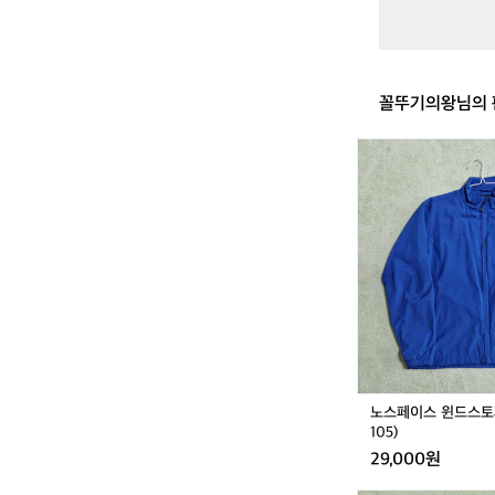
바
람
막
이
조
꼴뚜기의왕님의 
끼
블
랙
노
여
스
성
페
이
스
윈
드
스
토
퍼
9
5
(실
노스페이스 윈드스토퍼 
측
105)
1
29,000원
0
0