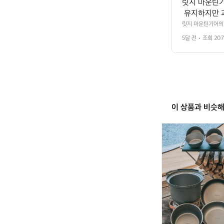
릿지 마운틴기
 유지하지만 
볼 수 있습니
릿지 마운틴기어의 
오며 품질을 유지하
 마운틴기어의
5달 전
조회 207
 만들어내며 릿지
이 상품과 비슷
클
래
딘
리
얼
티
타
늄
캠
핑
코