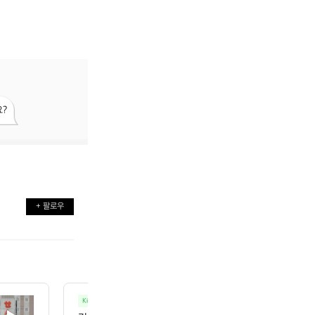
?
+ 팔로우
Kineticworks
등산