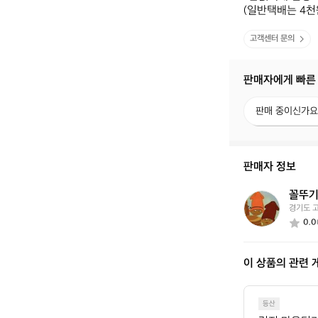
(일반택배는 4천
고객센터 문의
판매자에게 빠른
판
판매 중이신가요
매
중
이
신
판매자 정보
가
요?
꼴뚜
꼴
경기도 
뚜
0.0
기
의
왕
이 상품의 관련 
등산