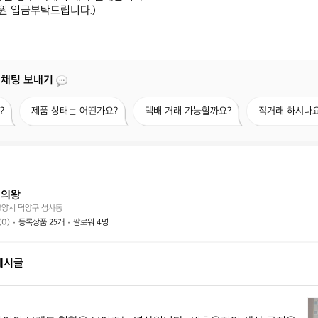
원 입금부탁드립니다.)
 채팅 보내기
제
택
직
?
제품 상태는 어떤가요?
택배 거래 가능할까요?
직거래 하시나요
품
배
거
상
거
래
태
래
하
는
가
시
어
능
나
떤
할
요?
기의왕
가
까
고양시 덕양구 성사동
요?
요?
(0)
등록상품 25개
팔로워 4명
게시글
릿