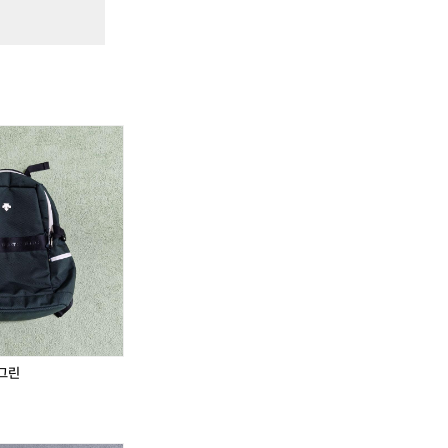
바
바
람
람
막
막
이
이
조
조
끼
끼
블
블
랙
랙
남
남
성
성
그린
.