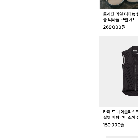
펠
V
클래딘 리얼 티타늄 캠
2
중 티타늄 코펠 세트 
통
269,000원
3
중
카
티
페
타
드
늄
사
코
이
펠
클
세
리
트
스
1
트
3
에
p
디
트
클
카페 드 사이클리스
래
질넷 바람막이 조끼 
식
150,000원
질
넷