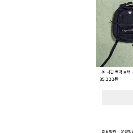
다
~
이
1
나
0
핏
5)
백
팩
블
랙
F
다이나핏 백팩 블랙 
35,000원
이용약관
운영정