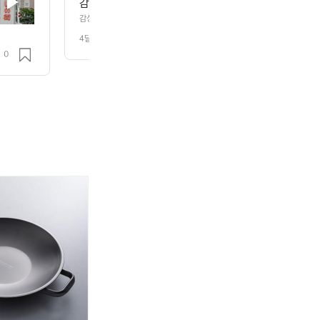
감성 기능성 내구성  미니멀한 트레킹기어 릿지 마운틴
감성 기능성 내구성  미니멀한 트레킹기어 릿지 마운틴 기어
4달 전
조회 161
0
클
클
클
클
클
클
래
래
래
래
래
래
딘
딘
딘
딘
딘
딘
리
리
리
리
리
리
얼
얼
얼
얼
얼
얼
티
티
티
티
티
티
타
타
타
타
타
타
늄
늄
늄
늄
늄
늄
.
캠
궁
그
캠
궁
그
핑
중
리
핑
중
리
코
팬
들
코
팬
들