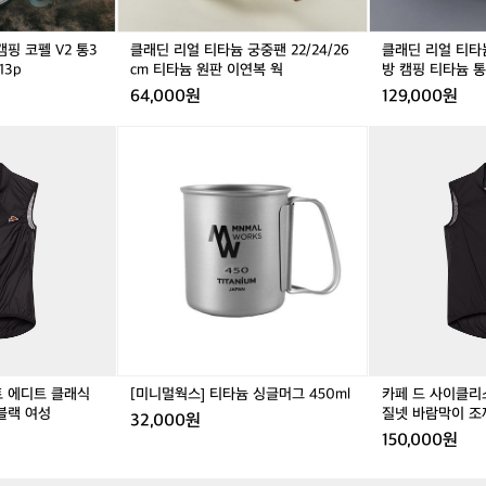
율
펠
2
펠
2
3
적
V
2/
V
2/
2
인
핑 코펠 V2 통3
클래딘 리얼 티타늄 궁중팬 22/24/26
클래딘 리얼 티타늄
2
2
2
2
c
13p
cm 티타늄 원판 이연복 웍
방 캠핑 티타늄 통
생
통
4/
통
4/
m
방 포함
산
64,000원
129,000원
3
2
3
2
가
공
중
6
중
6
방
정
카
[미
카
카
티
c
티
c
캠
을
페
니
페
페
타
m
타
m
핑
유
드
멀
드
드
늄
티
늄
티
티
지
사
웍
사
사
코
타
코
타
타
하
이
스]
이
이
펠
늄
펠
늄
늄
지
클
티
클
클
세
원
세
원
통
만
리
타
리
리
트
판
트
판
3
과
스
늄
스
스
1
이
1
이
중
거
트
싱
트
트
3
연
3
연
그
의
에
글
에
에
p
복
p
복
리
방
디
머
디
디
웍
웍
들
식
트
그
트
트
전
을
클
4
클
클
용
트 에디트 클래식
[미니멀웍스] 티타늄 싱글머그 450ml
카페 드 사이클리
지
래
5
래
래
가
블랙 여성
질넷 바람막이 조
켜
32,000원
식
0
식
식
방
150,000원
오
질
m
질
질
포
며
넷
l
넷
넷
함
품