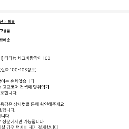
산 > 의류
고용품
료배송
] 티타늄 체크바람막이 100

 (실측 100~103정도)

막이는 흔치않습니다

사용감은 상세컷을 통해 확인해주세요

호합니다.

니다

초 정문에서만 가능합니다

실 경우 택배비 제가 결제합니다
