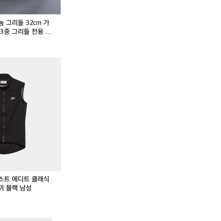
펠
2
3
펠
2
3
V
2/
2
V
2/
2
 그리들 32cm 가
2
2
c
2
2
c
3중 그리들 전용 가
통
4/
m
통
4/
m
3
2
가
3
2
가
중
6
방
중
6
방
카
카
티
c
캠
티
c
캠
페
페
타
m
핑
타
m
핑
드
드
늄
티
티
늄
티
티
사
사
코
타
타
코
타
타
이
이
펠
늄
늄
펠
늄
늄
클
클
세
원
통
세
원
통
리
리
트
판
3
트
판
3
스
스
1
이
중
1
이
중
트
트
3
연
그
3
연
그
에
에
p
복
리
p
복
리
디
디
웍
들
웍
들
트
트
전
전
클
클
용
용
스트 에디트 클래식
래
래
가
가
끼 블랙 남성
식
식
방
방
질
질
포
포
넷
넷
함
함