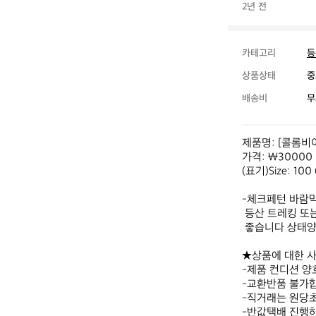
2년 전
카테고리
등
상품상태
중
배송비
무
제품명: [콜롬비이
가격: ￦30000

(표기)Size: 100
-체크페턴 바람
 등산 트레킹 또는 고프코어 컨셉에 맞춰입기

 좋습니다 상태양호합니다.

★상품에 대한 
-제품 컨디션 양
-교환반품 불가합
-직거래는 원당
-반값택배 진행하