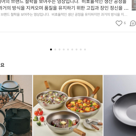
지
어의 브랜드 철학을 보여주는 영상입니다.  비효율적인 생산 공정을
마
과거의 방식을 지켜오며 품질을 유지하기 위한 고집과 장인 정신을 엿
운
다.  이와 같은 공정은 독특한 원단의 질감과 촉감을 만들어내며 릿지
브랜드 철학을 보여주는 영상입니다.  비효율적인 생산 공정을 유지하지만 과거의 방식을 지켜
틴
기 위한 고집과 장인 정신을 엿볼 수 있습니다.  이와 같은 공정은 독특한 원단의 질감과 촉감을
 특별한 감성을 연출합니다.
기
6
 마운틴기어의 특별한 감성을 연출합니다.
어
의
브
랜
드
철
학
해요
을
보
클
클
클
클
클
여
래
래
래
래
래
주
딘
딘
딘
딘
딘
는
리
리
리
리
리
영
얼
얼
얼
얼
얼
상
티
티
티
티
티
입
타
타
타
타
타
니
늄
늄
늄
늄
늄
다
캠
궁
캠
궁
그
비
핑
중
핑
중
리
효
코
팬
코
팬
들