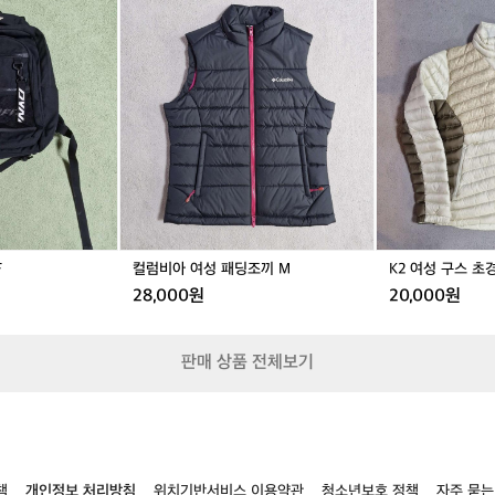
컬
K
이
럼
2
와
비
여
같
아
성
은
여
구
공
성
스
정
패
초
은
딩
경
독
조
량
특
끼
9
한
M
0
원
단
의
F
컬럼비아 여성 패딩조끼 M
K2 여성 구스 초
질
28,000원
20,000원
감
과
촉
판매 상품 전체보기
감
을
만
들
어
내
며
책
개인정보 처리방침
위치기반서비스 이용약관
청소년보호 정책
자주 묻는