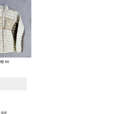
경량 90
 질문