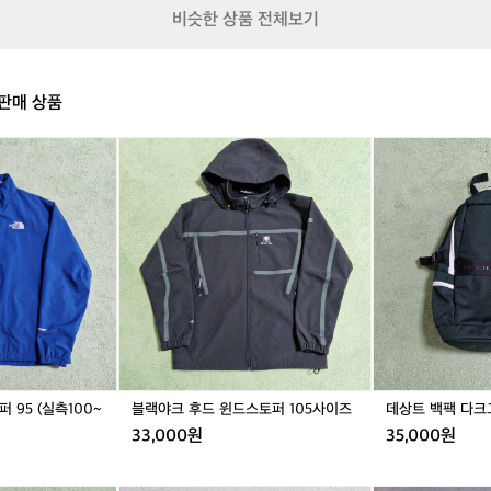
바
바
바
질
비슷한 상품 전체보기
람
람
람
을
막
막
막
유
이
이
이
지
조
조
조
하
판매 상품
끼
끼
끼
기
블
블
블
위
랙
랙
랙
블
데
한
여
여
남
랙
상
고
성
성
성
야
트
집
크
백
과
후
팩
장
드
다
인
윈
크
정
드
그
신
스
린
을
토
엿
퍼
볼
1
수
0
95 (실측100~
블랙야크 후드 윈드스토퍼 105사이즈
데상트 백팩 다크
있
5
습
33,000원
35,000원
사
니
이
다
즈