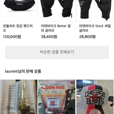
트
이
이
글
글
래
글
래
아
장
크
크
러
러
식
러
식
웃
갑
B
S
브
브
글
브
글
랜
핸
e
t
블
블
러
블
러
드
드
t
a
랙
랙
브
랙
브
글
머
t
c
온돌히트 장갑 핸드머
아덴바이크 Better 알
아덴바이크 Stack 써멀
공
공
블
공
블
러
프
e
k
프
파 글러브
글러브
용
용
랙
용
랙
브
r
써
130,000원
38,400원
28,800원
공
공
머
알
멀
용
용
스
파
글
터
글
러
비슷한 상품 전체보기
드
러
브
공
브
용
laurent님의 판매 상품
콜
바
[새
맨
로
상
루
쿡
품]
미
발
시
거래 완료
에
열
카
르
팩
고
인
(1
불