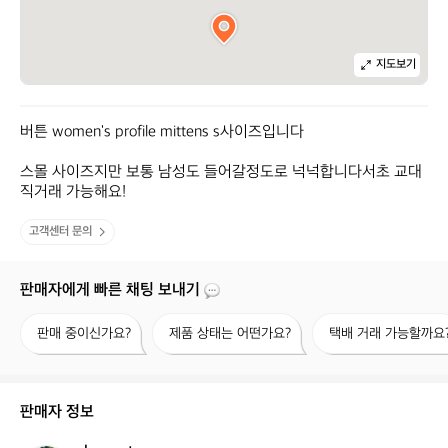
지도보기
버튼 women's profile mittens s사이즈입니다

스몰 사이즈지만 보통 남성도 들어갈정도로 넉넉합니다서초 교대 
직거래 가능해요!
고객센터 문의
판매자에게 빠른 채팅 보내기
판
제
택
판매 중이신가요?
제품 상태는 어떤가요?
택배 거래 가능할까요
매
품
배
중
상
거
이
태
래
신
는
가
판매자 정보
가
어
능
요?
떤
할