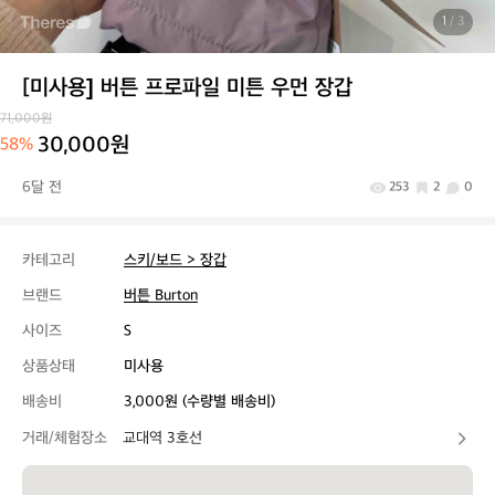
1
/ 3
[미사용] 버튼 프로파일 미튼 우먼 장갑
71,000원
30,000원
58%
6달 전
253
2
0
카테고리
스키/보드 > 장갑
브랜드
버튼 Burton
사이즈
S
상품상태
미사용
배송비
3,000원 (수량별 배송비)
거래/체험장소
교대역 3호선