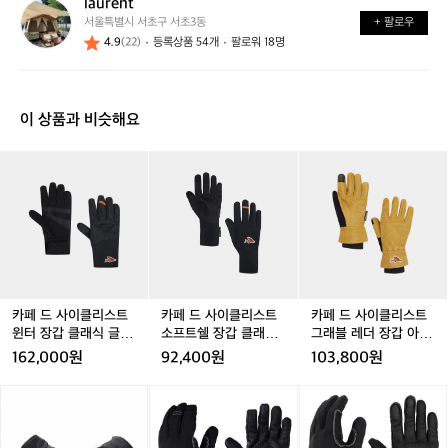
laurent
l
가
까
서울특별시 서초구 서초3동
+ 팔로우
a
요?
요?
4.9
(22)
등록상품 54개
팔로워 18명
u
r
e
n
이 상품과 비슷해요
t
카
카
카
카
카
카
페
페
페
페
페
페
드
드
드
드
드
드
사
사
사
사
사
사
이
이
이
이
이
이
클
클
클
클
클
클
리
리
리
리
리
리
스
스
스
스
스
스
트
트
트
트
트
트
카페 드 사이클리스트
카페 드 사이클리스트
카페 드 사이클리스트
윈
윈
소
윈
소
그
윈터 장갑 클래식 글러
소프트쉘 장갑 클래식
그래블 레더 장갑 아웃
터
터
프
터
프
래
브 블랙 공용
글러브 블랙 공용
랜드 글러브 머스터드
162,000원
92,400원
103,800원
장
장
트
장
트
블
공용
갑
갑
쉘
갑
쉘
레
온
아
아
클
클
장
클
장
더
돌
덴
덴
래
래
갑
래
갑
장
히
바
바
식
식
클
식
클
갑