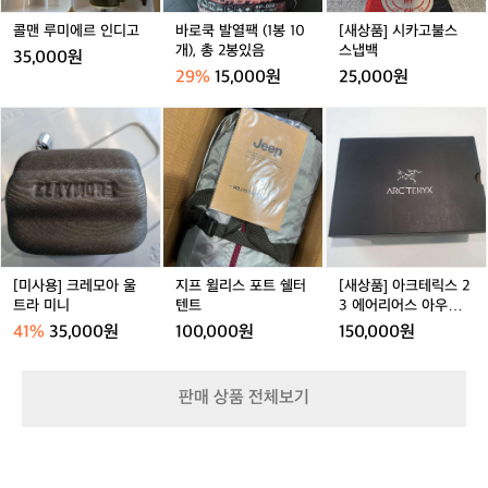
디
봉
스
고
1
스
콜맨 루미에르 인디고
바로쿡 발열팩 (1봉 10
[새상품] 시카고불스
0
냅
개), 총 2봉있음
스냅백
35,000원
개),
백
29%
15,000원
25,000원
총
2
[미
지
[새
봉
사
프
상
있
용]
윌
품]
음
크
리
아
거래 완료
레
스
크
모
포
테
아
트
릭
울
쉘
스
트
터
2
[미사용] 크레모아 울
지프 윌리스 포트 쉘터
[새상품] 아크테릭스 2
라
텐
3
트라 미니
텐트
3 에어리어스 아우라
미
트
에
미드 맨 260mm
41%
35,000원
100,000원
150,000원
니
어
리
어
판매 상품 전체보기
스
아
우
라