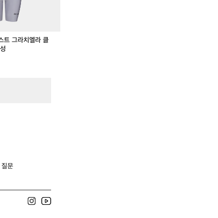
e
e
스
그
그
t
t
3
라
라
P
치
치
엘
엘
.
스트 그라치엘라 클
라
라
여성
클
클
래
래
식
식
빕
빕
숏
숏
어
스
스
톰
톰
여
여
'
성
성
 질문
?