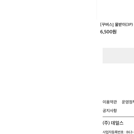
e
t
[꾸버스] 물받이(3P)
6,500원
이용약관
운영정
공지사항
(주) 데얼스
사업자등록번호 : 863-8