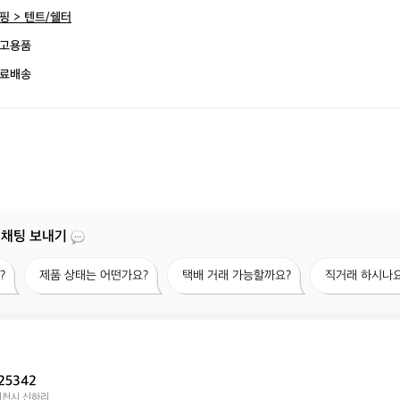
핑 > 텐트/쉘터
고용품
료배송
 채팅 보내기
제
택
직
?
제품 상태는 어떤가요?
택배 거래 가능할까요?
직거래 하시나요
품
배
거
상
거
래
태
래
하
는
가
시
어
능
나
떤
할
요?
25342
가
까
이천시 신하리