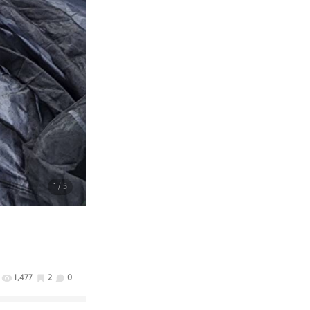
1
/ 5
1,477
2
0