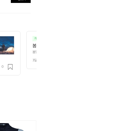
가자 캠핑 - 백패킹.백보킹.오토캠핑.차박.노지
캠핑
봄맞이 캠핑🏕️ 바람은 좀 불었지만 날씨도 좋고 기
봄맞이 캠핑🏕️ 바람은 좀 불었지만 날씨도 좋고 기분도 좋았네요ㅋㅋ
3달 전
조회 152
0
?
와
와
일
일