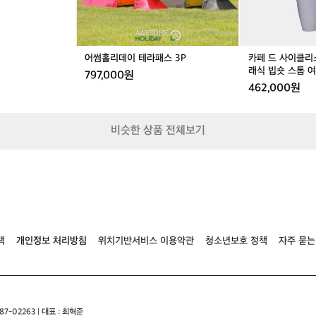
e
e
스
스
그
있
t
t
3
3
라
습
P
P
치
니
엘
다
어썸홀리데이 테라패스 3P
카페 드 사이클리
라
마
래식 빕숏 스톰 
797,000원
클
치
462,000원
래
캠
식
핑
빕
의
비슷한 상품 전체보기
숏
'
스
벤
톰
져
여
스
성
같
은
존
재
라
책
개인정보 처리방침
위치기반서비스 이용약관
청소년보호 정책
자주 묻는
고
할
까
요
1.
7-02263 | 대표 : 최혁준