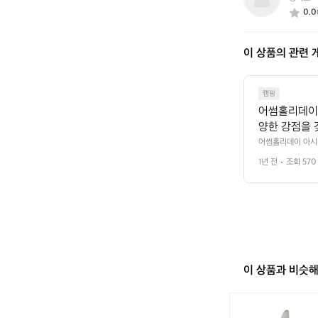
2
0.0
6
0
2
이 상품의 관련 
5
3
4
2
캠핑
어썸홀리데이 
양한 강점을 갖
신의 귀재 듀
어썸홀리데이 아시나
치 캠핑의 '어벤져스
쉬 이너를 모두
1년 전
조회 570
 솔리드 이너와 메쉬
에는 시원한 
쉬로, 겨울에는 따뜻
의 스피드러너! 간편
 모두 커버하는
마치 캠핑장의 플래시
는 아웃폴 방식
 공간의 마법사! 
캠핑장의 플래
 쉴 수 있습니다.​​
텐트 안에 넓은 공간
함께할 수 있습니
 적용되어 있어, 내부
구하고, 내부 
마치 자연의 바람을 
실 공간도 충
 실리콘 코팅된 나
이 상품과 비슷
트는 캠핑 장비계의 
럼 작은 텐트 
 즐겁고 편리하게 만
 벤틸레이션 
와
r_japan_1
일
니다.​​ ​​이