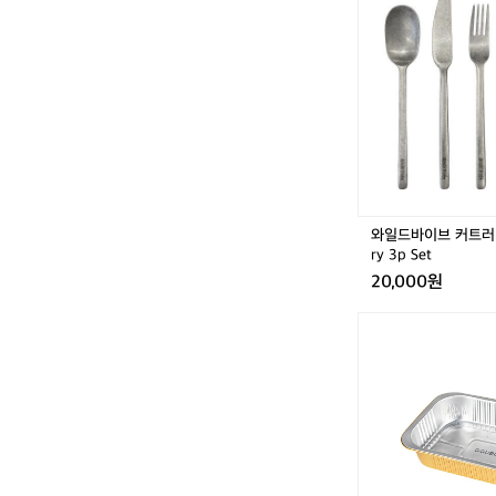
드
의 바람을 텐트
바
튼한 소재와 
이
하여 내구성이
브
맨이라 할 수 
커
 더욱 즐겁고
트
러
을 즐겨보세요!​​ 
리
3
p
세
와일드바이브 커트러리 
트
ry 3p Set
_
20,000원
C
u
[꾸
t
버
l
스]
e
물
r
받
y
이
3
(3
p
P)
S