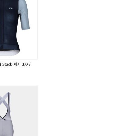
드
드
바
바
이
이
브
브
커
커
트
트
러
러
리
리
3
3
p
p
세
세
tack 져지 3.0 /
트
트
_
_
C
C
u
u
어
카
카
t
t
썸
페
페
l
l
홀
드
드
e
e
리
사
사
r
r
데
이
이
y
y
이
클
클
3
3
테
리
리
p
p
라
스
스
S
S
패
트
트