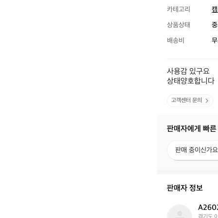
카테고리
캠
상품상태
중
배송비
무
사용감 있구요 

상태양호합니다
고객센터 문의
판매자에게 빠른
판
판매 중이신가요
매
중
이
신
판매자 정보
가
요?
A260
A
경기도 