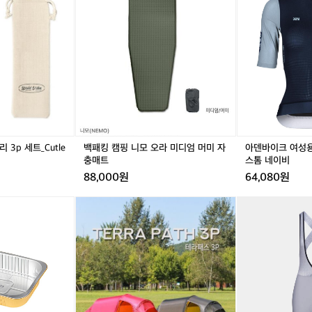
트
드
킹
드
바
 안으로 불러들이는 바람의 마법사 같습니다.​​ ​​  5. 내구성의 철인! 튼
는
바
캠
바
이
구조 ​​양면 실리콘 코팅된 나일론 립스탑 원단과 듀랄루민 폴대를 사용
캠
이
핑
이
크
 뛰어납니다.​​ ​​비바람에도 끄떡없는 이 텐트는 캠핑 장비계의 아이언
핑
브
니
브
여
있습니다.​​ ​​  이처럼 어썸홀리데이 텐트는 다양한 강점을 통해 캠핑을
을
커
모
커
성
더
 편리하게 만들어줍니다. 캠핑의 슈퍼히어로와 함께하는 특별한 경험
트
오
트
용
욱
러
라
러
S
 사진: insta jh_outdoor_japan_1
즐
리
미
리
t
겁
3
디
3
a
게
p
엄
p
c
만
세
머
세
k
3p 세트_Cutle
백패킹 캠핑 니모 오라 미디엄 머미 자
아덴바이크 여성용 S
들
트
미
트
져
충매트
스톰 네이비
어
_
자
_
지
88,000원
64,080원
주
C
충
C
3.
는
u
매
u
0
어
어
카
다
t
트
t
/
썸
썸
페
양
l
l
스
홀
홀
드
한
e
e
톰
리
리
사
강
r
r
네
데
데
이
점
y
y
이
이
이
클
을
3
3
비
테
테
리
갖
p
p
라
라
스
추
S
S
패
패
트
고