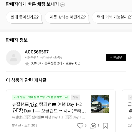
판매자에게 빠른 채팅 보내기
판
제
택
판매 중이신가요?
제품 상태는 어떤가요?
택배 거래 가능할까요
매
품
배
중
상
거
이
태
래
신
는
가
판매자 정보
가
어
능
요?
떤
할
A00566567
A
가
까
서울특별시 동대문구 신설동
+ 팔로우
0
요?
요?
0.0
(0)
등록상품 2개
팔로워 0명
0
5
6
이 상품의 관련 게시글
6
5
6
뉴
7
가자 캠핑 - 백패킹.백보킹.오토캠핑.차박.노지
캠핑
질
뉴질랜드🇳🇿 캠퍼밴🚐 여행 Day 1-2 
급
랜
 🇳🇿 Day 1 — 오클랜드 → 치치(크라이
 
드
스트처치)  2주간의 신혼여행을 위해 드디
로
뉴질랜드🇳🇿 캠퍼밴🚐 여행 Day 1-2  🇳🇿 Day 1 —
급구
🇳🇿
 오클랜드 → 치치(크라이스트처치)  2주간의 신혼여행을
y
어 뉴질랜드에 도착! 오클랜드에서 국내선
요
캠
8달 전
조회 309
5
1
2
 위해 드디어 뉴질랜드에 도착! 오클랜드에서 국내선을 갈
겨
을 갈아탄 뒤, 치치(크라이스트처치) 공항
레
퍼
아탄 뒤, 치치(크라이스트처치) 공항 근처의 수디마 호텔(S
쿨