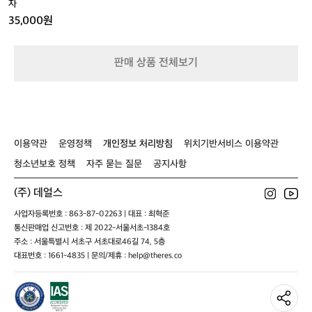
 공간 	•	위·아
자
자
드
정도 차근차근 기록해보겠습니다!✨  ⸻  레이크 테카
래로 여유로운 수납 	•	
35,000원
포 모텔 & 홀리데이 파크 Lakes Edge Holiday Park http
에
기본 식기류·조리도구·전기 시스템 제공 	
s://maps.app.goo.gl/JG7k9JWRq9sqb66r7?g_st=ipc
도
•	이불·담요·수건까지 풀
착!
세팅  정말 ‘움직이는 집’이라는 말이 딱 맞
오
판매 상품 전체보기
클
았습니다.  캠핑카 픽업을 마친 후, 근처 로
랜
컬 식당에서 클램차우더와 닭고기 요리로
드
 점심을 즐겼습니다. 뉴질랜드가 초록 홍
에
합이 유명하다 보니 클램차우더는 앞으로
서
의 여정에서도 자주 언급되는 메뉴가 됩니
국
이용약관
운영정책
개인정보 처리방침
위치기반서비스 이용약관
다ㅎㅎ  ⸻  🛒 장보기 & 데카포 호수
내
청소년보호 정책
자주 묻는 질문
공지사항
선
에서 맞이한 첫 캠핑 저녁  캠핑카 여행의
을
 최고 설렘 포인트 중 하나 바로 장보기!
(주) 데얼스
갈
 뉴질랜드의 코스트코 느낌인 Pack’n Sav
아
사업자등록번호 : 863-87-02263 | 대표 : 최혁준
e(팩앤세이브) 에 들러 고기·채소·과일 등
탄
통신판매업 신고번호 : 제 2022-서울서초-1384호
 필요한 식재료를 넉넉히 담았습니다. 상
뒤,
주소 : 서울특별시 서초구 서초대로46길 74, 5층
품 종류가 다양해서 구경하는 재미만으로
치
대표번호 : 1661-4835 | 문의/제휴 : help@theres.co
치
도 시간이 훌쩍 지나가더라고요.  그리고
(크
 뉴질랜드에서 빠질 수 없는 필수 코스, 한
라
인식료품점에도 들렀습니다. 캠핑 중간중
이
간 김치, 순두부찌개 재료, 라면 등 매운맛