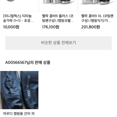
티
플
X
(크
 캠핑카 여행의 시작을 알리는 픽업을 하
펠
샤워 + 화장실 일체형 공간 	•	위·
타
러
L
라
러 갔습니다. 원래 4인승 차량이었는데 운 
아래로 여유로운 수납 	•	기
늄
스
(코
이
본 식기류·조리도구·전기 시스템 제공 	•	
좋게 6인승 캠핑카로 업그레이드를 받아
숟
(코
팅
[미니멀웍스] 티타늄
벨락 콤비9 플러스 (코
벨락 콤비9 XL (코팅팬
스
이불·담요·수건까지 풀세팅  정말 ‘움직이는 집’이라는 말
 여유로운 공간 속에서 여행을 시작하게
가
팅
팬
숟가락 (1+1) - 초경량/
팅팬구성) /캠핑코펠/
구성) /캠핑식기/가족
이 딱 맞았습니다.  캠핑카 픽업을 마친 후, 근처 로컬 식당
트
에서 클램차우더와 닭고기 요리로 점심을 즐겼습니다. 뉴
락
팬
구
 되었어요. 확실히 넓은 캠핑카는 이동 자
캠핑식기/스푼
캠핑식기
용코펠
처
10,000원
176,100원
201,800원
질랜드가 초록 홍합이 유명하다 보니 클램차우더는 앞으로
(1
구
성)
체가 ‘여행의 일부’가 되는 느낌이라 즐거
치)
의 여정에서도 자주 언급되는 메뉴가 됩니다ㅎㅎ  ⸻ 
+
성)
/
2
움이 훨씬 컸습니다.  하지만.. 대형 캠핑카 
 🛒 장보기 & 데카포 호수에서 맞이한 첫 캠핑 저녁  캠핑
1)
/
캠
주
카 여행의 최고 설렘 포인트 중 하나 바로 장보기! 뉴질랜
운전은 처음이라 시동 걸기 전부터 살짝
비슷한 상품 전체보기
-
캠
핑
드의 코스트코 느낌인 Pack’n Save(팩앤세이브) 에 들러
간
 긴장된 건 사실입니다. 게다가 뉴질랜드
초
핑
식
 고기·채소·과일 등 필요한 식재료를 넉넉히 담았습니다.
의
는 한국과 반대인 오른쪽 운전석, 그리고
 상품 종류가 다양해서 구경하는 재미만으로도 시간이 훌
경
코
기/
신
쩍 지나가더라고요.  그리고 뉴질랜드에서 빠질 수 없는 필
 좌측통행이라 초반에는 방향 감각을 잡는 
량/
펠/
가
혼
A00566567님의 판매 상품
수 코스, 한인식료품점에도 들렀습니다. 캠핑 중간중간 김
캠
캠
족
데 시간이 좀 필요했습니다. 여행 계획하
여
치, 순두부찌개 재료, 라면 등 매운맛 수혈은 필수. 미리 챙
핑
핑
용
행
겨두니 마음까지 안정되는 기분이었습니다.  장보기를 마
시는 분들은 국제면허증 필수라는 점 꼭
아
식
식
코
친 뒤에는 데카포 호수 Holiday Park Lakeview 로 이동
을
 기억하세요.  마우이 캠핑카의 기본 구성
우
했습니다. 체크인을 마치고 자리를 잡은 뒤 양고기를 구워
기/
기
펠
위
은 다음과 같습니다. 	•	
디
 첫 캠핑 저녁을 즐겼습니다. 캠핑카 문을 열기만 해도 바
스
해
로 펼쳐지는 데카포 호수의 에메랄드빛 레이크뷰는 말로
캠
식탁 공간이 침대로 변환되는 메인 베드 	
푼
드
 표현하기가 어려울 정도로 아름다웠습니다.  밤이 찾아오
핑
•	뒤쪽 트윈/더블 베드 공
디
자 하늘은 더 선명하게 열렸습니다. 구름 한 점 없이 별이
용
간 	•	싱크
 쏟아지는 듯한 풍경이 펼쳐졌고, 심지어 외부 화장실로 가
어
간
는 짧은 길조차도 소중하게 느껴지는 그런 밤이었습니다.
뉴
대·가스레인지·오븐이 있는 작은 주방 	
이
 아웃도어 여행의 매력이란, 이런 순간들이 하나하나 깊게
질
•	샤워 + 화장실 일체형
 남는 것 같아요.  ⸻  이제 다음 일정부터는 본격적으
의
아우디 캠핑용 간이 의
랜
로 뉴질랜드의 자연 속으로 깊이 들어갑니다. 앞으로의 여