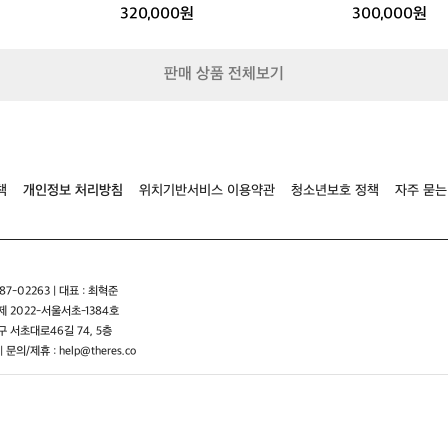
5
2
320,000원
300,000원
0.
1
3
0
5
0.
0
0
도
5
0
판매 상품 전체보기
(R)
도
중
스
고
피
드
더
라
6
이
6
버
1
책
개인정보 처리방침
위치기반서비스 이용약관
청소년보호 정책
자주 묻는
0
에
0
볼
0
루
9
션
0
(S)
7-02263 | 대표 : 최혁준
0
중
 2022-서울서초-1384호
고
 서초대로46길 74, 5층
0
| 문의/제휴 : help@theres.co
0
1
1
0
0