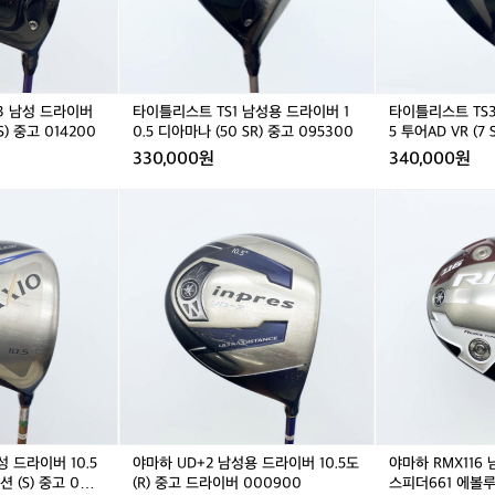
1
3
남
남
성
성
용
용
드
드
3 남성 드라이버
타이틀리스트 TS1 남성용 드라이버 1
타이틀리스트 TS3
라
라
S) 중고 014200
0.5 디아마나 (50 SR) 중고 095300
5 투어AD VR (7 
이
이
330,000원
340,000원
버
버
1
9.
야
야
0.
5
마
마
5
투
하
하
디
어
U
R
아
A
D
M
마
D
+
X
나
V
2
1
(5
R
남
1
0
(7
성
6
S
S)
용
남
R)
중
드
성
중
고
라
드
고
0
이
라
0
9
성 드라이버 10.5
야마하 UD+2 남성용 드라이버 10.5도
야마하 RMX116 
버
이
9
5
 (S) 중고 000
(R) 중고 드라이버 000900
스피더661 에볼루션
1
버