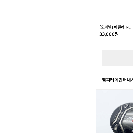
1
0
(너
도
밤
[오피넬] 에필레 NO.
나
33,000원
무)
엠피케이인터내셔
타
이
틀
리
스
트
9
1