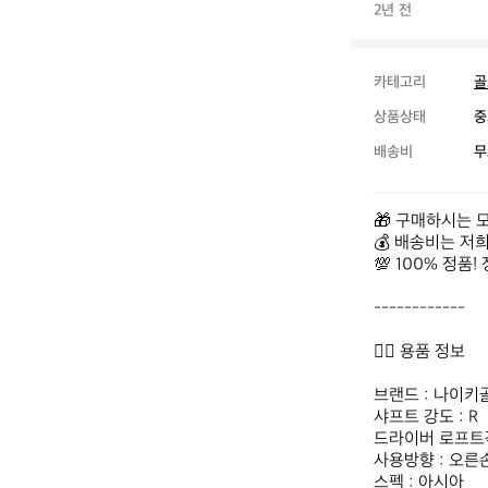
2년 전
카테고리
골
상품상태
중
배송비
무
🎁 구매하시는 
💰 배송비는 저
💯 100% 정품
------------

👉🏻 용품 정보

브랜드 : 나이키골
샤프트 강도 : R

드라이버 로프트각 :
사용방향 : 오른손
스펙 : 아시아
