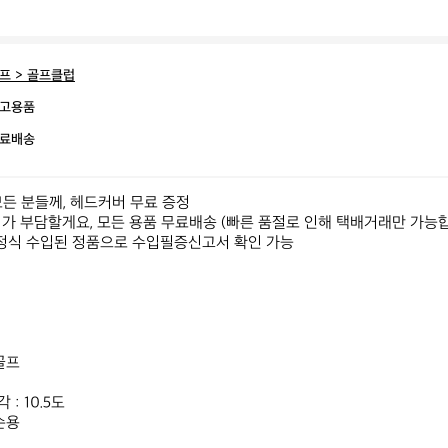
프 > 골프클럽
고용품
료배송
모든 분들께, 헤드커버 무료 증정

희가 부담할게요, 모든 용품 무료배송 (빠른 품절로 인해 택배거래만 가능합
! 정식 수입된 정품으로 수입필증신고서 확인 가능

프

 10.5도

용
