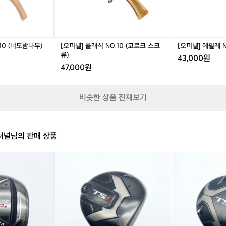
1
1
4
4
0
0
0
0
(코
(자
사
사
르
단
이
이
크
나
즈
즈
10 (너도밤나무)
[오피넬] 클래식 NO.10 (코르크 스크
[오피넬] 에필레 N
스
무)
류)
43,000원
크
47,000원
류)
비슷한 상품 전체보기
널님의 판매 상품
타
타
이
이
틀
틀
리
리
스
스
트
트
T
T
S
S