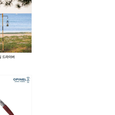
0
이
핑
0
이
핑
0)
키
덕]
0)
키
덕]
나
에
우
나
에
우
이
어
드
이
어
드
키
윈
파
키
윈
파
1
플
일
1
플
일
6
로
드
6
로
드
-
1
라
-
1
라
1
0
이
1
0
이
7
팬
버
7
팬
버
코
텀
코
텀
리
런
리
런
일 드라이버
아
닝
아
닝
국
화
국
화
가
스
가
스
대
니
대
니
표
커
표
커
어
즈
어
즈
센
운
센
운
틱
동
틱
동
저
화
저
화
지
신
지
신
발
발
2
2