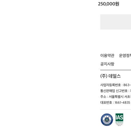
4
800
250,000원
1
2
0.
0
5
0
도
스
피
더
6
6
1
이용약관
운영정
에
공지사항
볼
루
(주) 데얼스
션
(S)
사업자등록번호 : 863-8
중
통신판매업 신고번호 : 제
고
주소 : 서울특별시 서초구
0
대표번호 : 1661-4835 
0
0
8
0
0