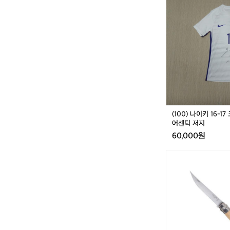
0
0)
나
이
키
1
6
-
1
7
코
리
(100) 나이키 16-
아
어센틱 저지
국
60,000원
가
대
[오
표
피
어
넬]
센
에
틱
필
저
레
지
N
O.