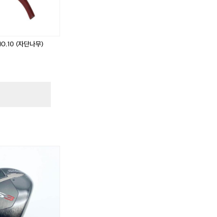
4
4
0
0
사
사
이
이
즈
즈
O.10 (자단나무)