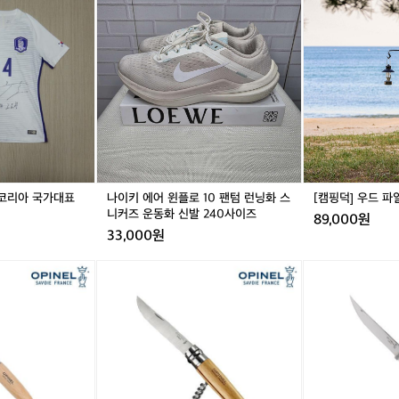
0
이
0
이
핑
0)
키
0)
키
덕]
나
에
나
에
우
이
어
이
어
드
키
윈
키
윈
파
1
플
1
플
일
6
로
6
로
드
-
1
-
1
라
1
0
1
0
이
7
팬
7
팬
버
코
텀
코
텀
리
런
리
런
17 코리아 국가대표
나이키 에어 윈플로 10 팬텀 런닝화 스
[캠핑덕] 우드 파
아
닝
아
닝
니커즈 운동화 신발 240사이즈
89,000원
국
화
국
화
33,000원
가
스
가
스
대
니
대
니
[오
[오
표
커
표
커
피
피
어
즈
어
즈
넬]
넬]
센
운
센
운
클
에
틱
동
틱
동
래
필
저
화
저
화
식
레
지
신
지
신
N
N
발
발
O.
O.
2
2