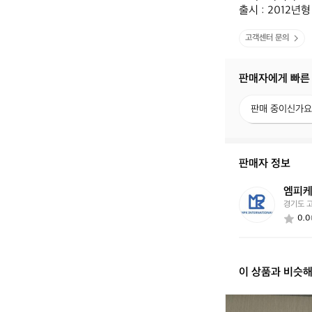
출시 : 2012년형
고객센터 문의
판매자에게 빠른
판
판매 중이신가요
매
중
이
신
판매자 정보
가
요?
엠피
엠
경기도 
피
0.0
케
이
인
터
이 상품과 비슷
내
셔
널
(1