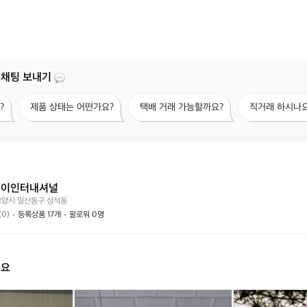
 채팅 보내기
제
택
직
?
제품 상태는 어떤가요?
택배 거래 가능할까요?
직거래 하시나요
품
배
거
상
거
래
태
래
하
는
가
시
어
능
나
떤
할
요?
케이인터내셔널
가
까
고양시 일산동구 성석동
요?
요?
(0)
등록상품 17개
팔로워 0명
해요
(1
나
(1
나
[캠