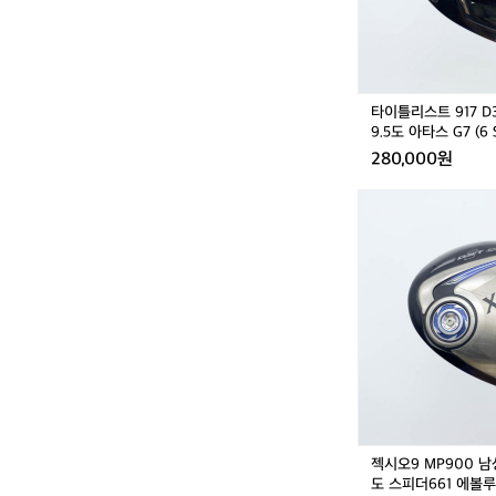
7
D
3
남
성
타이틀리스트 917 D
드
9.5도 아타스 G7 (6 
라
280,000원
이
버
젝
9.
시
5
오
도
9
아
M
타
P
스
9
G
0
7
0
(6
남
S)
성
중
드
고
라
0
젝시오9 MP900 남
이
1
도 스피더661 에볼루션
버