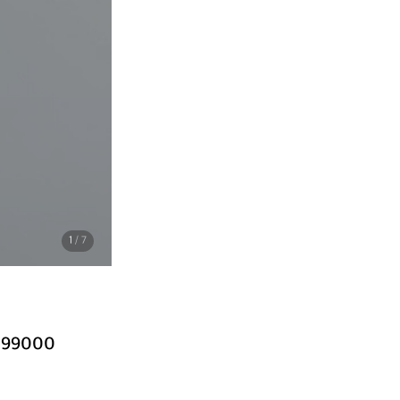
1
/ 7
099000