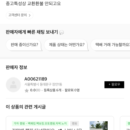
중고특성상 교환환불 안되고요
고객센터 문의
판매자에게 빠른 채팅 보내기
판
제
택
판매 중이신가요?
제품 상태는 어떤가요?
택배 거래 가능할까요
매
품
배
중
상
거
이
태
래
신
는
가
판매자 정보
가
어
능
요?
떤
할
A00621189
A
가
까
서울특별시 동대문구 장안1동
+ 팔로우
0
요?
요?
0.0
(0)
등록상품 6개
팔로워 0명
0
6
2
이 상품의 관련 게시글
1
1
8
간
9
가자 캠핑 - 백패킹.백보킹.오토캠핑.차박.노지
캠핑
캠
만