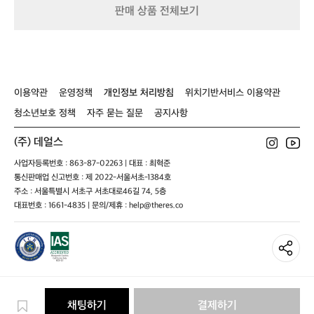
트)
설
판매 상품 전체보기
치
도
간
편
해
서
이용약관
운영정책
개인정보 처리방침
위치기반서비스 이용약관
좋
청소년보호 정책
자주 묻는 질문
공지사항
았
어
요
(주) 데얼스
~
사업자등록번호 : 863-87-02263 | 대표 : 최혁준
점
통신판매업 신고번호 : 제 2022-서울서초-1384호
심
주소 : 서울특별시 서초구 서초대로46길 74, 5층
은
대표번호 : 1661-4835 | 문의/제휴 : help@theres.co
그
리
들
에
곱
창
대
창
채팅하기
결제하기