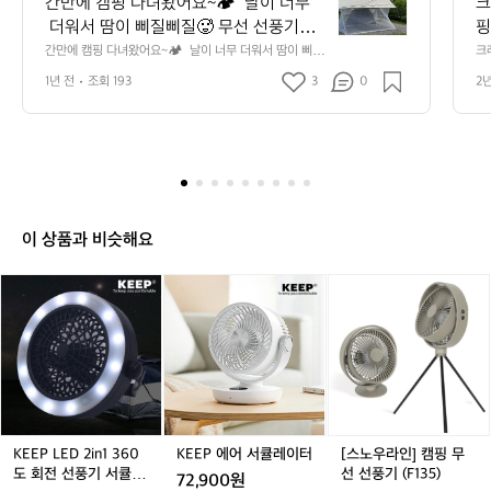
간만에 캠핑 다녀왔어요~🏕️  날이 너무
크
에
 더워서 땀이 삐질삐질🥵 무선 선풍기가
핑
캠
 있어서 살아 남았네요 ㅋㅋ  모기 차단을
에
간만에 캠핑 다녀왔어요~🏕️  날이 너무 더워서 땀이 삐질
크
핑
삐질🥵 무선 선풍기가 있어서 살아 남았네요 ㅋㅋ  모기 차
다
 위해 사방팔방 모기향 거치대 설치했는데 
뱅
다
1년 전
조회 193
3
0
2
단을 위해 사방팔방 모기향 거치대 설치했는데 가격도 저
 
가격도 저렴하고 설치도 간편해서 좋았어
 
녀
렴하고 설치도 간편해서 좋았어요~  점심은 그리들에 곱창
용
대창 왕창 구워먹고 저녁은 구이바다에 라면으로 마무리
왔
요~  점심은 그리들에 곱창대창 왕창 구워
은
😋  [카카오맵] 연천 전곡리유적 구석기체험숲 https://kk
어
먹고 저녁은 구이바다에 라면으로 마무리
o.kakao.com/-Qit8h2Pl6
요
😋  [카카오맵] 연천 전곡리유적 구석기체
~
험숲 https://kko.kakao.com/-Qit8h2Pl6
🏕️
날
이 상품과 비슷해요
이
너
K
K
[스
무
E
E
노
더
E
E
우
워
P
P
라
서
L
에
인]
땀
E
어
캠
이
D
서
핑
삐
2
큘
무
질
i
레
선
KEEP LED 2in1 360
KEEP 에어 서큘레이터
[스노우라인] 캠핑 무
삐
n
이
선
도 회전 선풍기 서큘레
선 선풍기 (F135)
72,900원
질