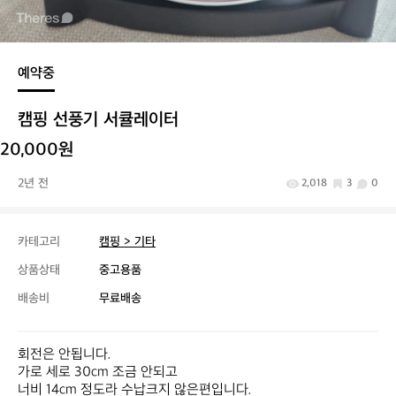
예약중
캠핑 선풍기 서큘레이터
20,000원
2년 전
2,018
3
0
카테고리
캠핑 > 기타
상품상태
중고용품
배송비
무료배송
회전은 안됩니다.

가로 세로 30cm 조금 안되고 

너비 14cm 정도라 수납크지 않은편입니다.
