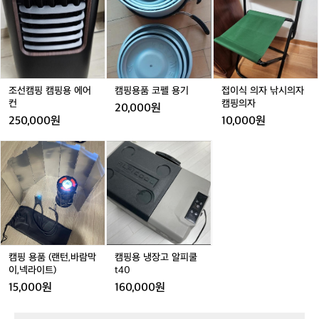
위
캠
용
식
해
핑
품
의
거래 완료
사
캠
코
자
방
핑
펠
낚
팔
용
용
시
방
에
기
의
모
어
자
조선캠핑 캠핑용 에어
캠핑용품 코펠 용기
접이식 의자 낚시의자
기
컨
캠
컨
캠핑의자
20,000원
향
핑
250,000원
10,000원
거
의
치
자
캠
캠
대
핑
핑
설
용
용
치
품
냉
했
(랜
장
는
턴,
고
데
바
알
가
람
피
격
막
쿨
캠핑 용품 (랜턴,바람막
캠핑용 냉장고 알피쿨
도
이,
t
이,넥라이트)
t40
저
넥
4
렴
15,000원
160,000원
라
0
하
이
고