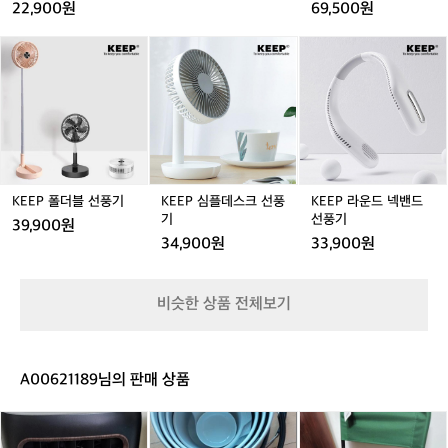
1
터
풍
이터
22,900원
69,500원
🥵
3
기
무
6
(F
K
K
K
선
0
1
E
E
E
선
도
3
E
E
E
풍
회
5)
P
P
P
기
전
폴
심
라
가
선
더
플
운
있
풍
블
데
드
어
기
선
스
넥
서
서
풍
크
밴
KEEP 폴더블 선풍기
KEEP 심플데스크 선풍
KEEP 라운드 넥밴드
살
큘
기
선
드
기
선풍기
아
39,900원
레
풍
선
남
34,900원
33,900원
이
기
풍
았
터
기
네
요
비슷한 상품 전체보기
ㅋ
ㅋ
모
기
A00621189님의 판매 상품
차
단
조
캠
접
을
선
핑
이