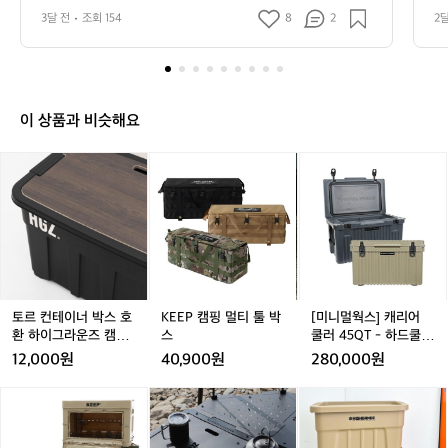
았네요ㅋㅋ
단
3달 전
조회 154
8
2
2
🏕️
요 
바
람
은
좀
불
이 상품과 비슷해요
었
지
토
K
K
[미
만
르
E
E
니
날
컨
E
E
멀
씨
테
P
P
웍
도
이
캠
캠
스]
좋
너
핑
핑
캐
고
박
멀
멀
리
기
스
티
티
어
분
호
툴
툴
쿨
토르 컨테이너 박스 호
KEEP 캠핑 멀티 툴 박
[미니멀웍스] 캐리어
도
환
박
박
러
환 하이그라운즈 캠핑
스
쿨러 45QT - 하드쿨
좋
하
스
스
4
캐스터 이동식 카고 박
러/보온보냉/오프너
12,000원
40,900원
280,000원
았
이
5
스 원목 MDF 우드 상
네
판
그
Q
K
K
하
K
하
K
요
라
T
E
E
이
E
이
E
ㅋ
운
-
E
E
그
E
그
E
ㅋ
즈
하