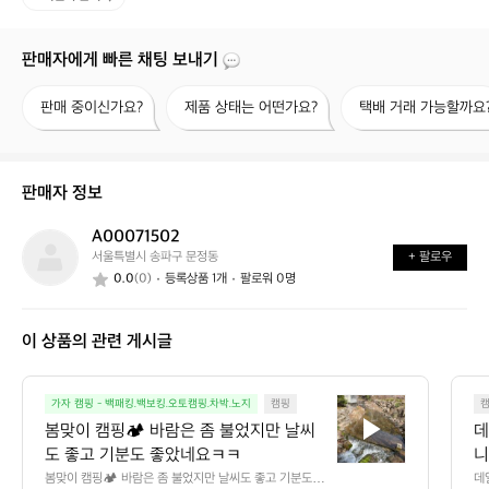
판매자에게 빠른 채팅 보내기
판
제
택
판매 중이신가요?
제품 상태는 어떤가요?
택배 거래 가능할까요
매
품
배
중
상
거
이
태
래
신
는
가
판매자 정보
가
어
능
요?
떤
할
A00071502
A
가
까
서울특별시 송파구 문정동
+ 팔로우
0
요?
요?
0.0
(0)
등록상품 1개
팔로워 0명
0
0
7
이 상품의 관련 게시글
1
5
0
봄
2
가자 캠핑 - 백패킹.백보킹.오토캠핑.차박.노지
캠핑
맞
봄맞이 캠핑🏕️ 바람은 좀 불었지만 날씨
데
이
도 좋고 기분도 좋았네요ㅋㅋ
니
캠
만
봄맞이 캠핑🏕️ 바람은 좀 불었지만 날씨도 좋고 기분도 좋
데
핑