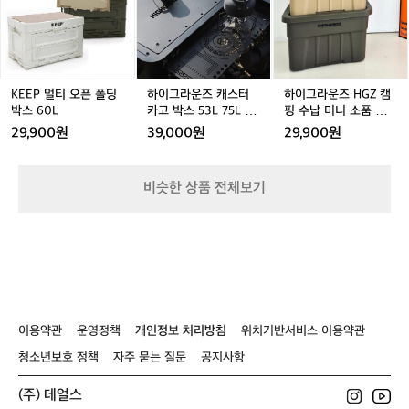
P
P
라
P
라
P
캠
드
멀
멀
운
멀
운
핑
쿨
티
티
즈
티
즈
캐
러/
오
오
캐
오
H
스
보
픈
픈
스
픈
G
터
온
폴
폴
터
폴
Z
KEEP 멀티 오픈 폴딩
하이그라운즈 캐스터
하이그라운즈 HGZ 캠
이
보
딩
딩
카
딩
캠
박스 60L
카고 박스 53L 75L 커
핑 수납 미니 소품 용품
동
냉/
박
박
고
박
핑
버 IGT 유닛 토르 바스
정리함 수납함 카고 토
29,900원
39,000원
29,900원
식
오
스
스
박
스
수
켓 버너 경량 캠핑 테이
르 컨테이너 박스 22L
카
프
블 기본 상판
6
6
스
6
납
6
고
너
0
0
5
0
미
비슷한 상품 전체보기
박
L
L
3
L
니
L
스
L
소
원
7
품
목
5
용
M
L
품
D
커
정
F
버
리
우
I
함
드
이용약관
운영정책
개인정보 처리방침
위치기반서비스 이용약관
G
수
상
T
납
청소년보호 정책
자주 묻는 질문
공지사항
판
유
함
닛
카
(주) 데얼스
토
고