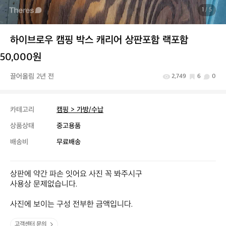
1
/ 5
하이브로우 캠핑 박스 캐리어 상판포함 랙포함
50,000원
끌어올림 2년 전
2,749
6
0
카테고리
캠핑 > 가방/수납
상품상태
중고용품
배송비
무료배송
상판에 약간 파손 잇어요 사진 꼭 봐주시구

사용상 문제없습니다.

사진에 보이는 구성 전부한 금액입니다.
고객센터 문의