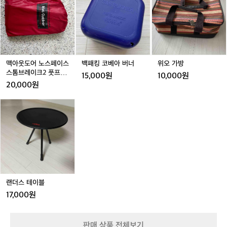
웃
킹
가
은
도
코
방
거래 완료
백
어
베
패
노
아
킹
스
버
·
페
너
U
이
맥아웃도어 노스페이스
백패킹 코베아 버너
위오 가방
L
스
스톰브레이크2 풋프린
트
15,000원
10,000원
스
트
레
20,000원
톰
킹
브
랜
·
레
더
트
이
스
레
크
테
일
거래 완료
2
이
러
풋
블
닝
프
·
린
M
트
T
랜더스 테이블
B
17,000원
를
아
우
판매 상품 전체보기