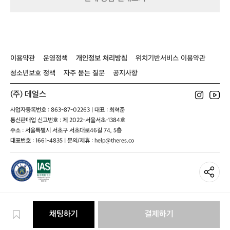
르
는
아
웃
도
어
이용약관
운영정책
개인정보 처리방침
위치기반서비스 이용약관
페
스
청소년보호 정책
자주 묻는 질문
공지사항
티
벌
(주) 데얼스
입
니
사업자등록번호 : 863-87-02263 | 대표 : 최혁준
다.
통신판매업 신고번호 : 제 2022-서울서초-1384호
제
주소 : 서울특별시 서초구 서초대로46길 74, 5층
이
대표번호 : 1661-4835 | 문의/제휴 : help@theres.co
크
라
·
제
로
그
램
채팅하기
결제하기
·
가