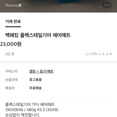
1
/ 2
거래 완료
백패킹 플렉스테일기어 에어매트
23,000원
2년 전
1,773
3
0
카테고리
캠핑 > 침구/매트
상품상태
중고용품
배송비
무료배송
플렉스테일기어 TPU 에어매트

190X56X6 / 480g R3.3 (30X9)

손상없이 깨끗합니다.
