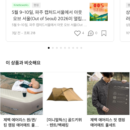
5
5
1
Kineticworks
캠핑
월
5월 9~10일, 파주 캡처드서울에서 아웃
상
9
 오브 서울(Out of Seoul) 2026이 열립니
러
~
다.  아웃 오브 서울은 백패킹·UL 트레킹·
 
5월 9~10일, 파주 캡처드서울에서 아웃 오브 서울(Out of 
상
1
Seoul) 2026이 열립니다.  아웃 오브 서울은 백패킹·UL
 
트레일러닝·MTB를 아우르는 아웃도어 페
 
0
3달 전
조회 218
4
0
10
 트레킹·트레일러닝·MTB를 아우르는 아웃도어 페스티벌
로
스티벌입니다. 제이크라·제로그램·가십머
았
일,
입니다. 제이크라·제로그램·가십머기어·웨스턴 마운티니
가
어링·빅아그네스·헬스포트 등 국내외 20여 개 브랜드가
파

기어·웨스턴 마운티니어링·빅아그네스·헬
 
 한자리에 모이며, 릿지 마운틴 기어(Ridge Mountain Ge
주
스포트 등 국내외 20여 개 브랜드가 한자
 
ar), 카페 드 사이클리스트(Café du Cycliste)도 함께합니
캡
리에 모이며, 릿지 마운틴 기어(Ridge Mo
다 :)
처
이 상품과 비슷해요
untain Gear), 카페 드 사이클리스트(Café
드
 du Cycliste)도 함께합니다 :)
서
제
제
[미
제
제
울
백
백
니
백
백
에
에
에
멀
에
에
서
어
어
웍
어
어
아
리
리
스]
리
리
웃
스
스
골
스
스
오
원/
원/
드
원/
핏
브
퀸/
퀸/
키
퀸/
캠
서
킹
킹
위
킹
핑
제백 에어리스 원/퀸/
[미니멀웍스] 골드키위
제백 에어리스 핏 캠핑
울
캠
캠
-
캠
에
킹 캠핑 에어매트 풀세
- 텐트/백패킹
에어매트 풀세트
(O