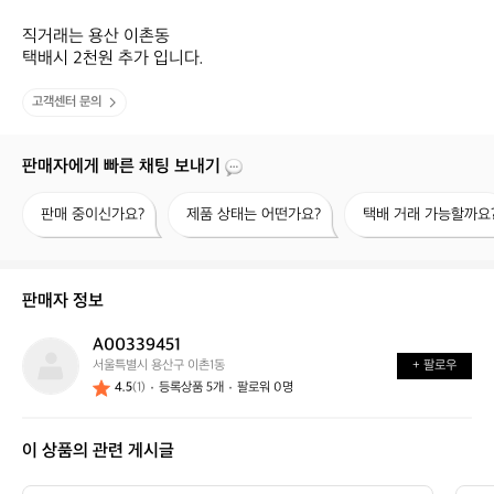
직거래는 용산 이촌동

택배시 2천원 추가 입니다.
고객센터 문의
판매자에게 빠른 채팅 보내기
판
제
택
판매 중이신가요?
제품 상태는 어떤가요?
택배 거래 가능할까요
매
품
배
중
상
거
이
태
래
신
는
가
판매자 정보
가
어
능
요?
떤
할
A00339451
A
가
까
서울특별시 용산구 이촌1동
+ 팔로우
0
요?
요?
4.5
(1)
등록상품 5개
팔로워 0명
0
3
3
이 상품의 관련 게시글
9
4