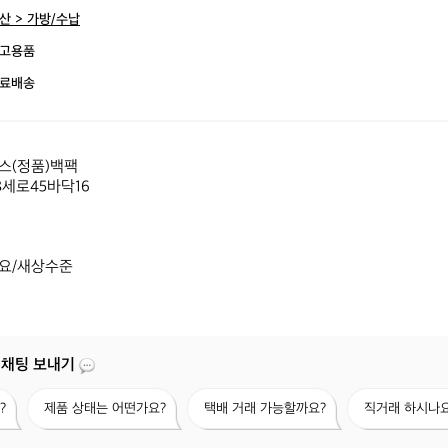
산 > 가방/수납
고용품
료배송
(정품)백팩 

세로45바닥16

요/새상수준
 채팅 보내기
제
택
직
?
제품 상태는 어떤가요?
택배 거래 가능할까요?
직거래 하시나요
품
배
거
상
거
래