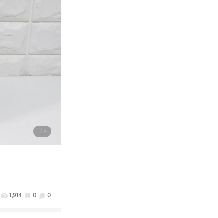
1
/ 4
1,914
0
0