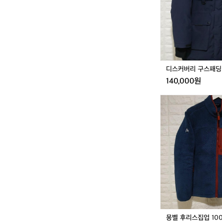
스
패
딩
1
1
0
디스커버리 구스패딩 
140,000원
몽
벨
후
리
스
집
업
1
0
0
몽벨 후리스집업 10