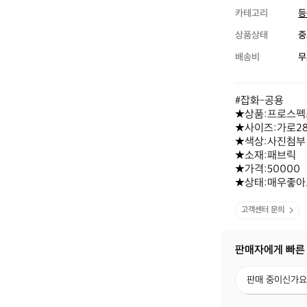
카테고리
등
상품상태
중
배송비
무
#잡화-공용 

★상품:프로스펙스
★사이즈:가로28
★색상:사진첨부

★소재:패브릭 

★가격:50000

★상태:매우좋아
고객센터 문의
판매자에게 빠른
판
판매 중이신가요
매
중