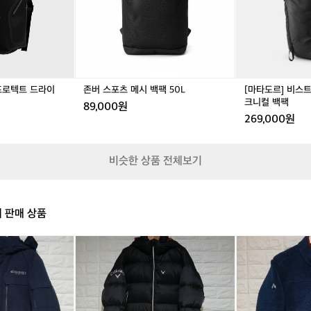
만
시
시
트
공
공
들
백
백
2
용
용
었
팩
팩
8
습
5
5
울
니
0
0
트
다
L
L
라
등
라
프로텍트 드라이
존버 스포츠 메시 백팩 50L
[마타도르] 비스
이
이
크니컬 백팩
개
89,000원
트
269,000원
방
테
되
크
어
니
있
비슷한 상품 전체보기
컬
어
백
땀
팩
이
차
의 판매 상품
지
않
갤
몽
으
러
벨
며
웨
후
가
이
리
방
구
스
을
스
집