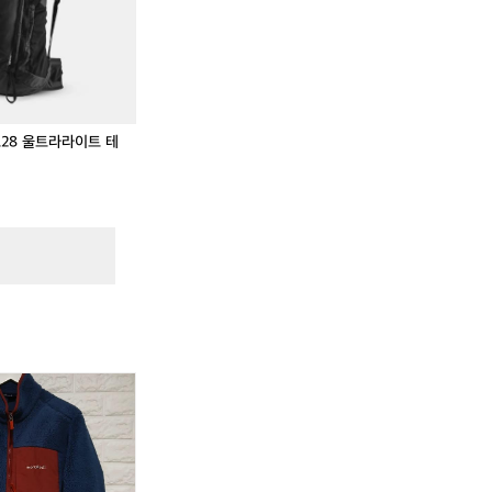
시
트
시
트
백
2
백
2
팩
8
팩
8
5
울
5
울
0
트
0
트
.
L
라
L
라
라
라
트28 울트라라이트 테
이
이
트
트
테
테
크
크
니
니
컬
컬
백
백
팩
팩
,