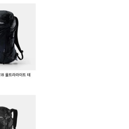
켈
[마
켈
[마
?
티
타
티
타
어
도
어
도
반
르]
반
르]
테
비
테
비
이
스
이
스
블
트
블
트
마
1
마
1
운
8
운
8
틴
울
틴
울
백
트
백
트
팩
라
팩
라
라
라
트18 울트라라이트 테
이
이
트
트
테
테
크
크
존
[마
존
[마
니
니
버
타
버
타
컬
컬
스
도
스
도
백
백
포
르]
포
르]
팩
팩
츠
비
츠
비
메
스
메
스