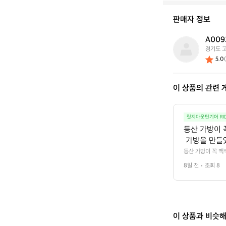
이
신
판매자 정보
가
요?
A009
A
경기도 
0
5.0
(
0
9
3
이 상품의 관련 
7
6
3
1
릿지마운틴기어 RID
등산 가방이 
 가방을 만들
이드하여 걸어
등산 가방이 꼭 백
되어 있어 땀이 차
어깨 한쪽에 
8일 전
조회 8
으로 매는 가방은 
재를 어깨 끈
에 넣었습니다. 장
 있습니다.
이 상품과 비슷