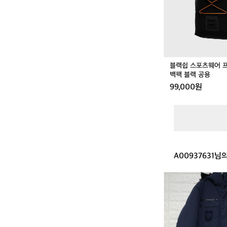
웨
공
어
용
프
로
텍
트
드
블랙쉽 스포츠웨어 
라
백팩 블랙 공용
이
99,000원
백
팩
블
랙
공
용
A00937631님
디
스
커
버
리
구