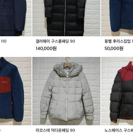
앞
롱
업
으
패
1
로
딩
0
슬
9
0
라
0
이
드
110
갤러웨이 구스롱패딩 90
몽벨 후리스집업 
하
여
140,000원
50,000원
걸
어
라
노
가
코
스
면
스
페
서
테
이
바
덕
스
로
다
구
물
운
스
건
패
패
을
딩
딩
꺼
9
9
낼
0
5
수
있
0
라코스테 덕다운패딩 90
노스페이스 구스패
습