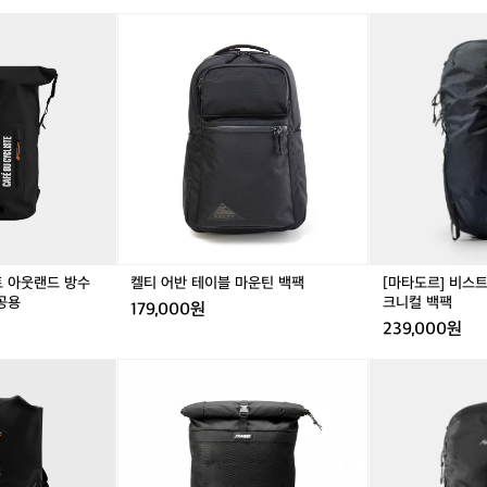
나
카
켈
카
켈
[마
요
페
티
페
티
타
가
드
어
드
어
도
벼
사
반
사
반
르]
운
이
테
이
테
비
하
클
이
클
이
스
이
리
블
리
블
트
킹
스
마
스
마
1
을
트
운
트
운
8
가
아
틴
아
틴
울
장
웃
백
웃
백
트
쾌
랜
팩
랜
팩
라
적
드
드
라
하
트 아웃랜드 방수
켈티 어반 테이블 마운틴 백팩
[마타도르] 비스
방
방
이
공용
크니컬 백팩
게
179,000원
수
수
트
즐
239,000원
드
드
테
길
라
라
크
수
존
존
[마
이
이
니
있
버
버
타
백
백
컬
는
스
스
도
백
백
백
가
포
포
르]
팩
팩
팩
방
츠
츠
비
블
블
을
메
메
스
랙
랙