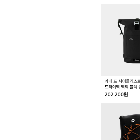
카
페
드
사
이
클
리
스
트
아
웃
랜
드
카페 드 사이클리스
방
드라이백 백팩 블랙 
수
202,200원
드
라
블
이
랙
백
쉽
백
스
팩
포
블
츠
랙