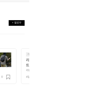
+ 팔로우
기타
리뷰)노트북 케이스 야외활동 맞춤설계 노트북케이스입
트북 이동시 테블릿 보관시 아주 잘 사용할거 같아요! 
리 여행시 백팩기본 수납으로는 부족하다고 느껴서 구
리뷰)노트북 케이스 야외활동 맞춤설계 노트북케이스입니다.  최소한의 짐으
 잘 사용할거 같아요!  구매한 가장 큰 이유는 장거리 여행시 백팩기본 수
 랩탑 베이스 레이어 특징: 1px 방수 성능 13~16인치
0
4달 전
조회 127
 제품명: 마티도르 랩탑 베이스 레이어 특징: 1px 방수 성능 13~16인치 노
 전면포켓 패딩처리 된 친환경소재  참고하세요🙏
처리 된 친환경소재  참고하세요🙏