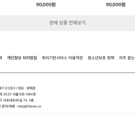
90,000원
90,000원
니
다
이
렇
판매 상품 전체보기
게
한
쪽
으
로
매
책
개인정보 처리방침
위치기반서비스 이용약관
청소년보호 정책
자주 묻는
는
가
방
은
어
7-02263 | 대표 : 최혁준
깨
 2022-서울서초-1384호
한
 서초대로46길 74, 5층
쪽
| 문의/제휴 : help@theres.co
에
부
담
이
집