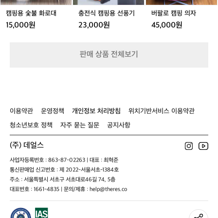
대
풍
R
2
기
캠핑용 숯불 화로대
충전식 캠핑용 선풍기
버팔로 캠핑 의자
I
4
D
15,000원
23,000원
45,000원
L,
I
실
K
제
로
판매 상품 전체보기
써
보
니
까
진
짜
이용약관
운영정책
개인정보 처리방침
위치기반서비스 이용약관
달
청소년보호 정책
자주 묻는 질문
공지사항
라
요.
(주) 데얼스
E
P
사업자등록번호 : 863-87-02263 | 대표 : 최혁준
P
통신판매업 신고번호 : 제 2022-서울서초-1384호
소
주소 : 서울특별시 서초구 서초대로46길 74, 5층
재
대표번호 : 1661-4835 | 문의/제휴 : help@theres.co
라
단
단