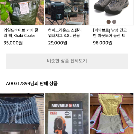
바
라
로]
크
L
L
L
L
이
운
남
반
|
|
|
|
브
즈
성
을
H
H
H
카
스
견
잡
G
G
G
키
탠
고
아
Z
Z
Z
Z
쿨
리
한
와일드바이브 카키 쿨
하이그라운즈 스탠리
[파파브로] 남성 견고
먹
러
워
아
러 백_Khaki Cooler B
워터저그 3.8L 전용 수
한 아웃도어 등산 트레
는
백
터
웃
ag (L)
납 가방 커버 케이스
킹화 WW-SE-LTRIDIK
그
35,000원
29,000원
96,000원
_
저
도
거
K
그
어
요.
h
3.
등
포
비슷한 상품 전체보기
a
8
산
도
k
L
트
박
i
전
레
스
C
용
킹
미
A00312899님의 판매 상품
o
수
화
니
o
납
W
E
캠
충
버
l
가
W
P
핑
전
팔
e
방
-
P
용
식
로
r
커
S
아
숯
캠
캠
B
버
E
이
불
핑
핑
a
케
-
스
화
용
의
g
이
L
박
로
선
자
(L)
스
T
스