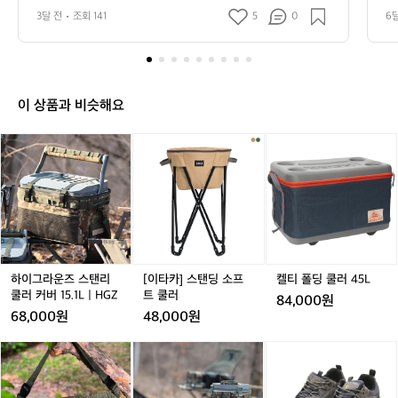
피 커서 트렁크 반을 잡아먹는 그거요.  포도박스 미니 EPP 
은
박스 24L, 실제로 써보니까 진짜 달라요.
의
기
3달 전
조회 141
5
0
6
아이스박스 24L, 실제로 써보니까 진짜 달라요. EPP 소재
 
 EPP 소재라 단단한데 엄청 가볍고, 한쪽
스
다
라 단단한데 엄청 가볍고, 한쪽 어깨에 슥 걸면 두 손이 자
랩
유로워지거든요.  짐 들고 사이트 이동할 때 이게 얼마나
아
이
 어깨에 슥 걸면 두 손이 자유로워지거든
요
 편한지 해본 사람은 알잖아요 ( •̀ᴗ•́ )  24L 용량이라 1박 2
들
이
요.  짐 들고 사이트 이동할 때 이게 얼마나 
기
일 식재료랑 음료수 충분히 들어가고, 무료배송에 59,500
친
스
편한지 해본 사람은 알잖아요 ( •̀ᴗ•́ )  24L 
쩍
원. 경량 쿨러 찾고 있었다면 지금 확인해보세요.
 
박
이 상품과 비슷해요
사
용량이라 1박 2일 식재료랑 음료수 충분히 
널
스
는
들어가고, 무료배송에 59,500원. 경량 쿨
 
에
~
하
하
[이
하
켈
러 찾고 있었다면 지금 확인해보세요.
 
 
서
이
이
타
이
티
막
 
그
그
카]
그
폴
힌
 
라
라
스
라
딩
적
 
운
운
탠
운
쿨
있
즈
즈
딩
즈
러
 
죠?
스
스
소
스
4
나
무
탠
탠
프
탠
5
로
겁
리
리
트
리
L
하이그라운즈 스탠리
[이타카] 스탠딩 소프
켈티 폴딩 쿨러 45L
고
쿨
쿨
쿨
쿨
쿨러 커버 15.1L | HGZ
트 쿨러
84,000원
부
러
러
러
러
68,000원
48,000원
피
커
커
커
커
버
버
버
와
하
[파
서
1
1
1
1
일
이
파
트
5.
5.
5.
5
드
그
브
렁
1
1
1
1