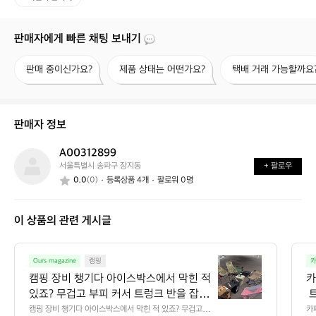
판매자에게 빠른 채팅 보내기
판
제
택
판매 중이신가요?
제품 상태는 어떤가요?
택배 거래 가능할까요
매
품
배
중
상
거
이
태
래
신
는
가
판매자 정보
가
어
능
요?
떤
할
A00312899
A
가
까
서울특별시 송파구 장지동
+ 팔로우
0
요?
요?
0.0
(0)
등록상품 4개
팔로워 0명
0
3
1
이 상품의 관련 게시글
2
8
9
캠
9
Ours magazine
캠핑
카
핑
캠핑 장비 챙기다 아이스박스에서 막힌 적 
카
장
있죠? 무겁고 부피 커서 트렁크 반을 잡아
 
비
먹는 그거요.  포도박스 미니 EPP 아이스
 
캠핑 장비 챙기다 아이스박스에서 막힌 적 있죠? 무겁고 부
카
챙