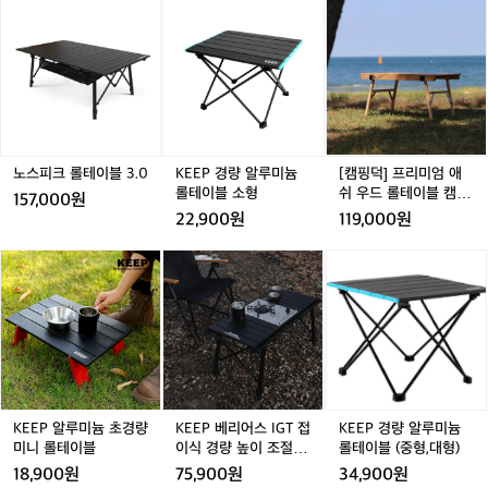
지
노
노
K
노
[캠
만
스
스
E
스
핑
날
피
피
E
피
덕]
씨
크
크
P
크
프
도
롤
롤
경
롤
리
좋
테
테
량
테
미
고
이
이
알
이
엄
기
블
블
루
블
애
분
3.
3.
미
3.
쉬
노스피크 롤테이블 3.0
KEEP 경량 알루미늄
[캠핑덕] 프리미엄 애
도
0
0
늄
0
우
롤테이블 소형
쉬 우드 롤테이블 캠핑
157,000원
좋
롤
드
테이블 대형
22,900원
119,000원
았
테
롤
네
이
테
K
K
K
요
블
이
E
E
E
ㅋ
소
블
E
E
E
ㅋ
형
캠
P
P
P
핑
알
베
경
테
루
리
량
이
미
어
알
블
늄
스
루
대
초
I
미
KEEP 알루미늄 초경량
KEEP 베리어스 IGT 접
KEEP 경량 알루미늄
형
경
G
늄
미니 롤테이블
이식 경량 높이 조절 캠
롤테이블 (중형,대형)
량
T
롤
핑 테이블
18,900원
75,900원
34,900원