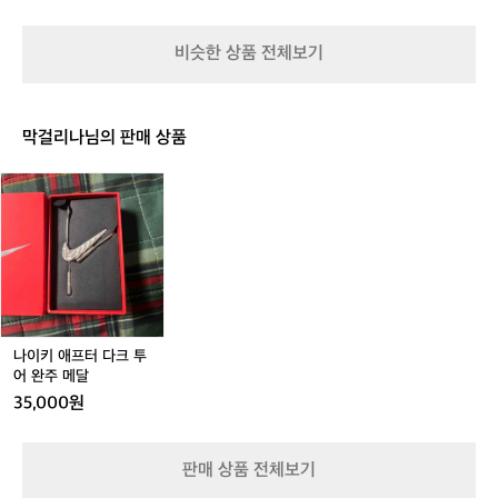
미
접
테
니
이
이
롤
식
블
비슷한 상품 전체보기
테
경
(중
이
량
형,
블
높
대
이
형)
막걸리나님의 판매 상품
조
절
나
캠
이
핑
키
테
애
이
거래 완료
프
블
터
다
크
투
나이키 애프터 다크 투
어
어 완주 메달
완
35,000원
주
메
달
판매 상품 전체보기