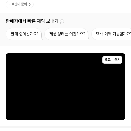
고객센터 문의
판매자에게 빠른 채팅 보내기
판
제
택
판매 중이신가요?
제품 상태는 어떤가요?
택배 거래 가능할까요
매
품
배
중
상
거
이
태
래
신
는
가
가
어
능
유튜브 열기
요?
떤
할
가
까
요?
요?