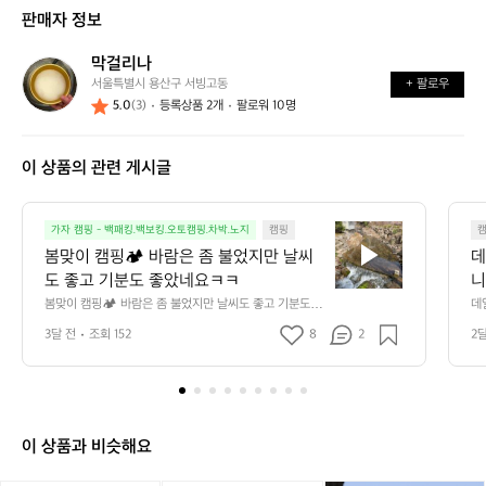
판매자 정보
막걸리나
막
서울특별시 용산구 서빙고동
+ 팔로우
걸
5.0
(3)
등록상품 2개
팔로워 10명
리
나
이 상품의 관련 게시글
봄
가자 캠핑 - 백패킹.백보킹.오토캠핑.차박.노지
캠핑
맞
봄맞이 캠핑🏕️ 바람은 좀 불었지만 날씨
데
이
도 좋고 기분도 좋았네요ㅋㅋ
니
캠
만
봄맞이 캠핑🏕️ 바람은 좀 불었지만 날씨도 좋고 기분도 좋
데
핑
았네요ㅋㅋ
단
3달 전
조회 152
8
2
2
🏕️
요 
바
람
은
좀
불
이 상품과 비슷해요
었