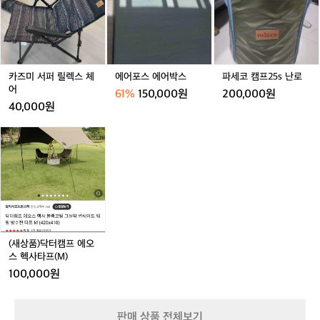
서
스
캠
보
거래 완료
퍼
에
프
분
릴
어
2
들
렉
박
5
을
스
스
s
위
체
난
카즈미 서퍼 릴렉스 체
에어포스 에어박스
파세코 캠프25s 난로
해
어
로
어
서
61%
150,000원
200,000원
아
40,000원
주
간
(새
단
상
한
품)
팁
닥
거래 완료
드
터
려
캠
요
프
;)
에
1.
오
(새상품)닥터캠프 에오
사
스
스 헥사타프(M)
이
헥
100,000원
트
사
사
타
이
프
판매 상품 전체보기