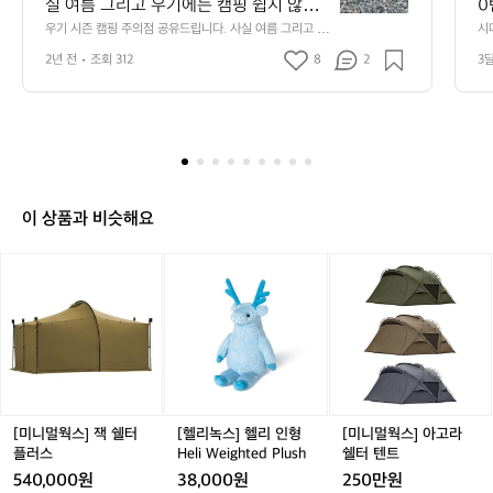
실 여름 그리고 우기에는 캠핑 쉽지 않아
0
즌
요 근데 비오는 감성에 또 땡기기도 하는
우기 시즌 캠핑 주의점 공유드립니다. 사실 여름 그리고 우
시
캠
기에는 캠핑 쉽지 않아요 근데 비오는 감성에 또 땡기기도
데 초보분들을 위해서 아주 간단한 팁 드
핑
2년 전
조회 312
8
2
3
 하는데 초보분들을 위해서 아주 간단한 팁 드려요 ;)  1. 사
려요 ;)  1. 사이트 사이트 선택할 때 파쇄
주
이트 사이트 선택할 때 파쇄석이나 데크 추천드려요! 흙이
나 잔디는 물이 고여서 텐트로 물이 들어올 수 있어요 그리
의
석이나 데크 추천드려요! 흙이나 잔디는
고 텐트 청소하기가 ㅎㄷㄷ  2. 텐트 면 텐트는 우기에 사용
점
 물이 고여서 텐트로 물이 들어올 수 있어
하지 마세요 진짜 지옥 열립니다. 타프 분리된 것보다 터널
공
요 그리고 텐트 청소하기가 ㅎㄷㄷ  2. 텐
형 혹은 일체형 추천드려요 근데 장비를 최소화하는게 정
유
답이긴 합니다.  3. 기타 전기 연결 최소화해주세요 릴선 체
트 면 텐트는 우기에 사용하지 마세요 진
드
크 중요합니다 본체를 내부에 보관해주세요~ 신발고 크록
짜 지옥 열립니다. 타프 분리된 것보다 터
립
스같이 편한 것으로  그럼 이만 ㅎㅎ
이 상품과 비슷해요
널형 혹은 일체형 추천드려요 근데 장비를 
니
최소화하는게 정답이긴 합니다.  3. 기타
다.
[미
[헬
[미
사
 전기 연결 최소화해주세요 릴선 체크 중
니
리
니
실
요합니다 본체를 내부에 보관해주세요~
멀
녹
멀
여
 신발고 크록스같이 편한 것으로  그럼 이
웍
스]
웍
름
만 ㅎㅎ
스]
헬
스]
그
잭
리
아
리
쉘
인
고
고
터
형
라
우
플
H
쉘
[미니멀웍스] 잭 쉘터
[헬리녹스] 헬리 인형
[미니멀웍스] 아고라
기
러
e
터
플러스
Heli Weighted Plush
쉘터 텐트
에
스
l
텐
는
540,000원
38,000원
250만원