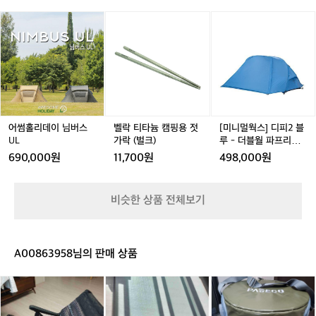
i
트
캠
W
핑
어
어
벨
어
[미
e
쉽
썸
썸
락
썸
니
i
지
홀
홀
티
홀
멀
g
않
리
리
타
리
웍
h
아
데
데
늄
데
스]
t
요
이
이
캠
이
디
e
근
님
님
핑
님
피
d
데
버
버
용
버
2
P
비
스
스
젓
스
블
어썸홀리데이 님버스
벨락 티타늄 캠핑용 젓
[미니멀웍스] 디피2 블
l
오
U
U
가
U
루
UL
가락 (벌크)
루 - 더블월 파프리카
u
는
L
L
락
L
-
L
DP 2
690,000원
11,700원
498,000원
s
감
(벌
더
h
성
크)
블
에
월
비슷한 상품 전체보기
또
파
땡
프
기
리
기
카
A00863958님의 판매 상품
도
D
하
P
카
에
파
는
2
즈
어
세
데
미
포
코
초