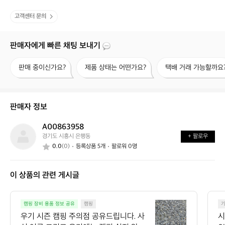
고객센터 문의
판매자에게 빠른 채팅 보내기
판
제
택
판매 중이신가요?
제품 상태는 어떤가요?
택배 거래 가능할까요
매
품
배
중
상
거
이
태
래
신
는
가
판매자 정보
가
어
능
요?
떤
할
A00863958
A
가
까
경기도 시흥시 은행동
+ 팔로우
0
요?
요?
0.0
(0)
등록상품 5개
팔로워 0명
0
8
6
이 상품의 관련 게시글
3
9
5
우
8
캠핑 장비 용품 정보 공유
캠핑
기
우기 시즌 캠핑 주의점 공유드립니다. 사
시
시