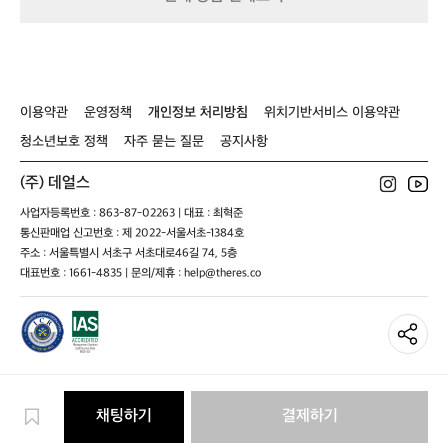
트
(M)
선
택
할
때
파
이용약관
운영정책
개인정보 처리방침
위치기반서비스 이용약관
쇄
석
청소년보호 정책
자주 묻는 질문
공지사항
이
나
(주) 데얼스
데
크
사업자등록번호 : 863-87-02263 | 대표 : 최혁준
추
통신판매업 신고번호 : 제 2022-서울서초-1384호
천
주소 : 서울특별시 서초구 서초대로46길 74, 5층
드
대표번호 : 1661-4835 | 문의/제휴 : help@theres.co
려
요!
흙
이
나
잔
디
채팅하기
결제하기
는
물