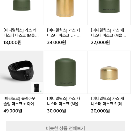
웍
웍
웍
스]
스]
스]
가
가
가
스
스
스
캐
캐
캐
니
니
니
[미니멀웍스] 가스 캐
[미니멀웍스] 가스 캐
[미니멀웍스] 가스 캐
스
스
스
니스터 마스크 (M올리
니스터 마스크 L - 가
니스터 마스크 (M올리
터
터
터
브) S
스커버
브) M
18,000원
34,000원
22,000원
마
마
마
스
스
스
[마
[마
[미
[마
[미
크
크
크
타
타
니
타
니
(M
L
(M
도
도
멀
도
멀
올
-
올
르]
르]
웍
르]
웍
르
리
가
리
블
블
스]
블
스]
브)
스
브)
랙
랙
가
랙
가
S
커
M
아
아
스
아
스
버
웃
웃
캐
웃
캐
슬
슬
니
슬
니
[마타도르] 블랙아웃
[미니멀웍스] 가스 캐
[미니멀웍스] 가스 캐
립
립
스
립
스
슬립 마스크 + 이어플
니스터 마스크 (M올리
니스터 마스크 S (레트
마
마
터
마
터
러그
브) L
로)
49,000원
30,000원
20,000원
스
스
마
스
마
크
크
스
크
스
+
+
크
+
크
+
비슷한 상품 전체보기