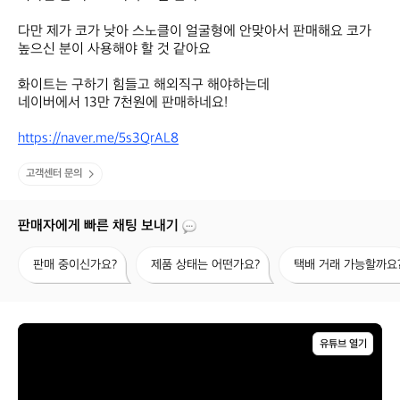
다만 제가 코가 낮아 스노클이 얼굴형에 안맞아서 판매해요 코가 
높으신 분이 사용해야 할 것 같아요

화이트는 구하기 힘들고 해외직구 해야하는데

네이버에서 13만 7천원에 판매하네요!

https://naver.me/5s3QrAL8
고객센터 문의
판매자에게 빠른 채팅 보내기
판
제
택
판매 중이신가요?
제품 상태는 어떤가요?
택배 거래 가능할까요
매
품
배
중
상
거
이
태
래
신
는
가
가
어
능
유튜브 열기
요?
떤
할
가
까
요?
요?