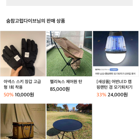
이
이
(M
이
S
어
어
올
어
(레
플
플
리
플
트
러
러
브)
러
로)
숨참고럽다이브님의 판매 상품
그
그
L
그
아
헬
[새
넥
리
상
스
녹
품]
스
스
어
거래 완료
거래 완료
거래 완료
키
체
반
장
어
L
갑
원
E
고
탄
D
급
캠
아넥스 스키 장갑 고급
헬리녹스 체어원 탄
[새상품] 어반LED 캠
형
핑
형 1회 착용
핑랜턴 겸 모기퇴치기
85,000원
1
랜
50%
10,000원
33%
24,000원
회
턴
착
겸
브
접
용
모
루
이
기
클
식
퇴
린
경
거래 완료
거래 완료
치
웍
량
기
스
테