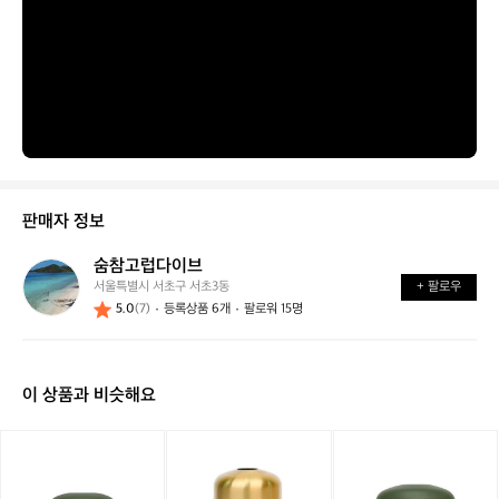
판매자 정보
숨참고럽다이브
숨
서울특별시 서초구 서초3동
+ 팔로우
참
5.0
(7)
등록상품 6개
팔로워 15명
고
럽
다
이
이 상품과 비슷해요
브
[미
[미
[미
니
니
니
멀
멀
멀