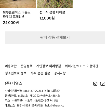
다
이
용
블
도
브루클린웍스 다용도
접이식 경량 테이블
파
파우치 프레임백
12,000원
우
24,000원
치
프
레
판매 상품 전체보기
임
백
이용약관
운영정책
개인정보 처리방침
위치기반서비스 이용약관
청소년보호 정책
자주 묻는 질문
공지사항
(주) 데얼스
사업자등록번호 : 863-87-02263 | 대표 : 최혁준
통신판매업 신고번호 : 제 2022-서울서초-1384호
주소 : 서울특별시 서초구 서초대로46길 74, 5층
대표번호 : 1661-4835 | 문의/제휴 : help@theres.co