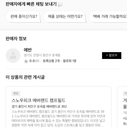
판매자에게 빠른 채팅 보내기
판
제
택
판매 중이신가요?
제품 상태는 어떤가요?
택배 거래 가능할까요
매
품
배
중
상
거
이
태
래
신
는
가
판매자 정보
가
어
능
요?
떤
할
에반
에
가
까
경기도 안양시 동안구 호계동
+ 팔로우
반
요?
요?
0.0
(0)
등록상품 2개
팔로워 1명
이 상품의 관련 게시글
캠핑
스노우피크 에버랜드 캠프필드
겨
울
경기 용인시 처인구 포곡읍 에버랜드로 392
스노우피크 에버랜드 캠프필드 경기 용인시 처인구 포곡읍 에버랜드로 39

겨
2 스노우피크 에버랜드 캠프필드는 에버랜드와 가까운 위치에 있어 자연과 
 
시
러
테마파크의 매력을 동시에 즐길 수 있는 특별한 캠핑장입니다. 이곳은 넓고 
장
1h
양
청량한 자연 속에 자리 잡고 있어, 도심의 스트레스를 잊고 캠핑의 여유로
등