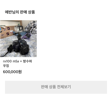
이
이
로
이
로
로
즈
즈
어
즈
어
어
비
비
비
에반님의 판매 상품
니
니
니
모
모
모
r
자
자
자
x
블
블
리
1
랙
랙
프
0
공
공
그
0
용
용
린
m
공
5
용
a
+
rx100 m5a + 방수하
방
우징
수
600,000원
하
우
징
판매 상품 전체보기