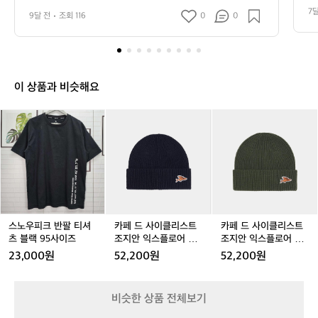
움을 만끽할 수 있는 최적의 장소입니다. 특히, 다양한 레포츠와 액티비티
고나
 
7
9달 전
조회 116
0
0
를 경험할 수 있는 에버랜드와 가까워 가족 단위 방문객들에게는 더할 나위 
없는 선택이 될 것입니다.  캠프필드 내부는 세심하게 조성된 캠프사이트와 
편안한 시설로 꾸며져 있어, 초보 캠퍼부터 베테랑 캠퍼까지 모두가 즐겁게 
지낼 수 있습니다. 독창적인 설계의 피크닉존에서는 친구나 가족과 함께 바
비큐를 즐기며 소중한 추억을 쌓기에 완벽한 공간입니다. 또한, 각종 편의
시설과 현대적인 화장실, 샤워실이 마련되어 있어 편안한 캠핑을 지원합니
이 상품과 비슷해요
다.  스노우피크의 브랜드 특성을 살린 감성적인 인테리어와 소품은 캠핑의 
분위기를 한층 상승시키며, 아름다운 자연경관 속에서 특별한 시간을 제공
합니다. 특히 이곳은 시즌별로 다양한 이벤트와 프로그램을 운영하며, 캠퍼
스
스
카
스
카
카
들이 직접 참여할 수 있는 액티비티도 많아 데이캠퍼부터 숙박캠퍼까지 다
노
노
페
노
페
페
양한 방문객이 항상 웃음짓는 장소입니다.  스노우피크 에버랜드 캠프필드
우
우
드
우
드
드
는 사계절 내내 찾는 이들이 많아 인기 만점인 캠핑지로 손꼽힙니다. 천혜
의 자연경관과 수준 높은 캠핑시설을 모두 갖춘 이곳에서 만끽하는 캠핑의
피
피
사
피
사
사
 즐거움은 그 어떤 다른 장소와도 비교할 수 없는 특별한 경험이 될 것입니
크
크
이
크
이
이
다. 인기 정도: ★★★★★
반
반
클
반
클
클
팔
팔
리
팔
리
리
티
티
스
티
스
스
셔
셔
트
셔
트
트
스노우피크 반팔 티셔
카페 드 사이클리스트
카페 드 사이클리스트
츠
츠
조
츠
조
조
츠 블랙 95사이즈
조지안 익스플로어 비
조지안 익스플로어 비
블
블
지
블
지
지
니 모자 블랙 공용
니 모자 리프 그린 공용
23,000원
52,200원
52,200원
랙
랙
안
랙
안
안
9
9
익
9
익
익
9
5
5
스
5
스
스
5
비슷한 상품 전체보기
사
사
플
사
플
플