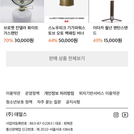
a
거래 완료
거래 완료
옥
델
크
넌
녹
T
상
라
기
랜
w
에
화
가
턴
o/
서
이
파
스
초
친
트
워
탠
브로멧 칸델라 화이트
스노우피크 기가파워스
이타카 월넌 랜턴스탠
경
구
가
스
드
가스랜턴
토브 오토 백패킹 버너
드
량
들
스
토
70%
30,000원
44%
50,000원
49%
15,000원
과
랜
브
소
턴
오
규
토
모
판매 상품 전체보기
백
파
패
티
킹
를
버
할
너
때
등
이용약관
운영정책
개인정보 처리방침
위치기반서비스 이용약관
모
청소년보호 정책
자주 묻는 질문
공지사항
든
순
(주) 데얼스
간
어
사업자등록번호 : 863-87-02263 | 대표 : 최혁준
디
통신판매업 신고번호 : 제 2022-서울서초-1384호
에