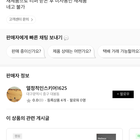
새제품으로 리퍼 받은 후 미사용인 새제품

네고 불가
고객센터 문의
판매자에게 빠른 채팅 보내기
판
제
택
판매 중이신가요?
제품 상태는 어떤가요?
택배 거래 가능할까요
매
품
배
중
상
거
이
태
래
신
는
가
판매자 정보
가
어
능
요?
떤
할
열정적인스키어1625
열
가
까
대구광역시 중구 대봉동
+ 팔로우
정
요?
요?
0.0
(0)
등록상품 4개
팔로워 0명
적
인
스
이 상품의 관련 게시글
키
어
1
헬
6
캠핑
아