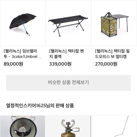
[텐트] ⛺️ #노나돔 무게 9.4kg으로 6~8인
 
랙
리
탄
벼
[헬
[헬
[헬
캠
지
-
 
용 텐트입니다. 9각형 쉐입에 6개 도어를
어
리
리
리
핑
 
그
U
 만들어 개방감과 통풍 능력을 더했고, 폴
이
녹
녹
녹
이
와 
린
m
스]
스]
스]
대가 연결되는 중앙 허브에 플라스틱 캡을 
성
나
 U
b
엄
택
택
백
씌워 빗물이 들어오지 않게 했고, 메쉬 내
쏙
r
브
티
티
패
부에 물이 고이지 않게 물 배출구도 있습
간
e
렐
컬
컬
킹
니다.  🙋🏻‍♂️ Helinox 브랜드 소개 보러가기 
백
l
라
벤
필
을
l
👉🏻 https://theres.page.link/YLgy
지
투
치
드
[헬리녹스] 엄브렐라
[헬리녹스] 택티컬 벤
[헬리녹스] 택티컬 필
할
a
공
-
블
오
투 - 3color/Umbrella
치 블랙
드오피스 M 멀티캠
때,
O
3
랙
피
한
Two/초경량
가
89,000원
339,000원
270,000원
n
c
스
혹
작
e/
o
M
한
소
초
l
멀
환
 
비슷한 상품 전체보기
경
o
티
경
량
래
r/
캠
에
 
U
서
이
m
야
열정적인스키어1625님의 판매 상품
b
이
외
r
작
자
브
스
이
e
업
과
로
노
타
l
할
와
멧
우
카
l
때,
칸
피
월
니