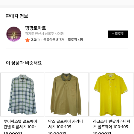
중
상
거
이
태
래
신
는
가
판매자 정보
가
어
능
요?
떤
할
낑깡토마토
낑
가
까
경기도 안산시 상록구 사이동
+ 팔로우
깡
요?
요?
2.0
(1)
등록상품 817개
팔로워 4명
토
마
토
이 상품과 비슷해요
루
루
닥
루
닥
라
예약중
이
이
스
이
스
코
까
까
골
까
골
스
스
스
프
스
프
테
텔
텔
웨
텔
웨
반
골
골
어
골
어
팔
프
프
카
프
카
카
웨
웨
라
웨
라
라
어
어
티
어
티
티
루이까스텔 골프웨어
닥스 골프웨어 카라티
라코스테 반팔카라티셔
린
린
셔
린
셔
셔
린넨 여름셔츠 100-10
셔츠 100-105
츠 골프웨어 100-105
넨
넨
츠
넨
츠
츠
5