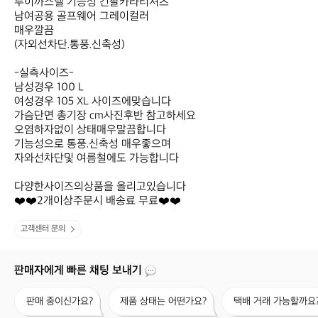
루이까스텔 기능성 긴팔카라티셔츠 

남여공용 골프웨어 그레이컬러

매우깔끔

(자외선차단.통풍.신축성) 

-실측사이즈-

남성경우 100 L

여성경우 105 XL 사이즈에맞습니다

가슴단면 총기장 cm사진후반 참고하세요

오염하자없이 상태매우말끔합니다

기능성으로 통풍.신축성 매우좋으며

자와선차단및 여름철에도 가능합니다

다양한사이즈의상품을 올리고있습니다

❤️❤️2개이상주문시 배송료 무료❤️❤️
고객센터 문의
판매자에게 빠른 채팅 보내기
판
제
택
판매 중이신가요?
제품 상태는 어떤가요?
택배 거래 가능할까요
매
품
배