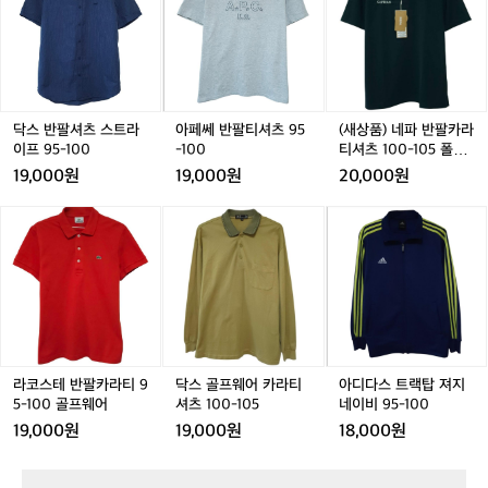
반
쎄
품)
O
팔
반
네
T
셔
팔
파
M
츠
티
반
-
스
셔
팔
K
트
츠
카
A
라
9
라
닥스 반팔셔츠 스트라
아페쎄 반팔티셔츠 95
(새상품) 네파 반팔카라
K
이
5
티
이프 95-100
-100
티셔츠 100-105 폴로
-
프
-
셔
티 아웃도어
9
19,000원
19,000원
20,000원
9
1
츠
9
5
0
1
0
라
닥
아
-
0
0
1
코
스
디
1
0
스
골
다
0
-
테
프
스
0
1
반
웨
트
0
팔
어
랙
5
카
카
탑
폴
라
라
져
로
티
티
지
라코스테 반팔카라티 9
닥스 골프웨어 카라티
아디다스 트랙탑 져지
티
9
셔
네
5-100 골프웨어
셔츠 100-105
네이비 95-100
아
5
츠
이
19,000원
19,000원
18,000원
웃
-
1
비
도
1
0
9
어
0
0
5