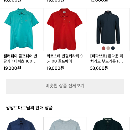
18,000원
19,000원
19,000원
여
여
1
여
1
골
름
름
0
름
0
프
캘
캘
라
캘
라
[파
셔
셔
0
셔
0
웨
러
러
코
러
코
파
츠
츠
-
츠
-
어
웨
웨
스
웨
스
브
1
1
1
1
1
1
1
이
이
테
이
테
로]
0
0
0
0
0
0
골
골
반
골
반
톤
0
0
5
0
5
0
프
프
팔
프
팔
다
-
-
-
-
-
웨
웨
카
웨
카
운
1
1
1
1
1
어
어
라
어
라
피
0
0
0
0
반
반
티
반
티
치
캘러웨이 골프웨어 반
라코스테 반팔카라티 9
[파파브로] 톤다운 피
5
5
5
5
5
팔
팔
9
팔
9
기
팔카라티셔츠 100 L
5-100 골프웨어
치기모 부드러운 FW
카
카
5
카
5
모
카라티셔츠 OTM-KAK
19,000원
19,000원
53,600원
라
라
-
라
-
부
-9901
티
티
1
티
1
드
셔
셔
0
셔
0
러
비슷한 상품 전체보기
츠
츠
0
츠
0
운
1
1
골
1
골
F
1
0
0
프
0
프
W
0
0
웨
0
웨
카
낑깡토마토님의 판매 상품
L
L
어
L
어
라
L
티
닥
아
(새
셔
스
페
상
츠