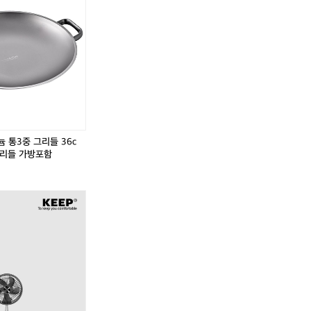
덕]
딘
딘
신
리
리
일
얼
얼
팬
티
티
히
타
타
터
늄
늄
이
통
통
동
3
3
링
중
중

누
그
그
유
리
리
 통3중 그리들 36c
방
들
들
그리들 가방포함
지
3
3
링
6
6
팬
c
c
히
m
m
터
단
단
링
품
품
9
캠
캠
0
핑
핑
0
용
용
1
그
그
2
리
리
0
들
들