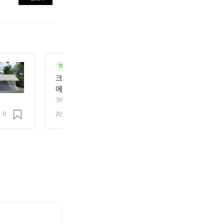
캠핑 장비 용품 정보 공유
캠핑
크레모아 스위블 369 크레모아 스위블 캠핑 선풍기입니다
에 무선 무소음 선풍기네요~  그리고 파워뱅크(10000
사용가능하네요  이거 너무 유용하고 좋은 제품이네요
크레모아 스위블 369 크레모아 스위블 캠핑 선풍기입니다. 30도 60도 90
리고 파워뱅크(10000mAh) 가능하고 24시간까지 사용가능하네요  이거
0
2년 전
조회 369
️
[캠
클
클
핑
래
래