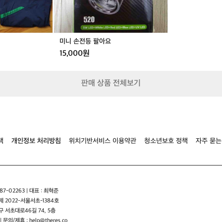
데
가
격
도
미니 손전등 팔아요
저
15,000원
렴
하
고
설
판매 상품 전체보기
치
도
간
편
해
서
책
개인정보 처리방침
위치기반서비스 이용약관
청소년보호 정책
자주 묻는
좋
았
어
요
~
7-02263 | 대표 : 최혁준
점
 2022-서울서초-1384호
심
 서초대로46길 74, 5층
은
| 문의/제휴 : help@theres.co