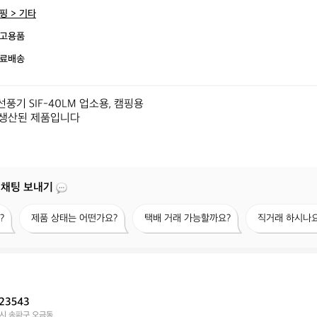
핑 > 기타
고용품
료배송
풍기 SIF-40LM 업소용, 캠핑용

조 생산된 제품입니다
 채팅 보내기
제
택
직
?
제품 상태는 어떤가요?
택배 거래 가능할까요?
직거래 하시나요
품
배
거
상
거
래
태
래
하
는
가
시
어
능
나
떤
할
요?
23543
가
까
시 송파구 오금동