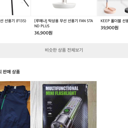
요
풍
기
0
0
가
ㅋ
기
방
ㅋ
F
포
모
A
함
 선풍기 (F135)
[루메나] 탁상용 무선 선풍기 FAN STA
KEEP 폴더블 선
기
N
ND PLUS
39,900원
차
S
36,900원
단
T
을
A
위
N
해
비슷한 상품 전체보기
D
사
P
방
L
팔
U
방
의 판매 상품
S
모
기
미
향
니
거
손
치
전
대
등
설
팔
치
아
했
요
는