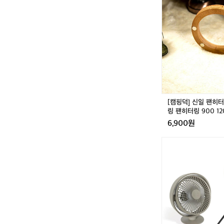
덕]
신
일
팬
히
터
이
동
링
누
유
[캠핑덕] 신일 팬히
방
링 팬히터링 900 12
지
6,900원
링
팬
[스
히
노
터
우
링
라
9
인]
0
캠
0
핑
1
무
2
선
0