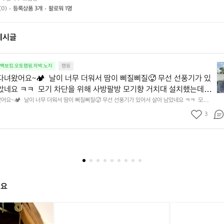
요?
요?
(0)
등록상품 3개
팔로워 1명
게시글
간
.백보킹.오토캠핑.차박.노지
캠핑
만
다녀왔어요~🏕️  날이 너무 더워서 땀이 삐질삐질🥵 무선 선풍기가 있
에
았네요 ㅋㅋ  모기 차단을 위해 사방팔방 모기향 거치대 설치했는데
캠
하고 설치도 간편해서 좋았어요~  점심은 그리들에 곱창대창 왕창 구
어요~🏕️  날이 너무 더워서 땀이 삐질삐질🥵 무선 선풍기가 있어서 살아 남았네요 ㅋㅋ  모기
핑
팔방 모기향 거치대 설치했는데 가격도 저렴하고 설치도 간편해서 좋았어요~  점심은 그리들에
 구이바다에 라면으로 마무리😋  [카카오맵] 연천 전곡리유적 구석
다
3
워먹고 저녁은 구이바다에 라면으로 마무리😋  [카카오맵] 연천 전곡리유적 구석기체험숲 http
//kko.kakao.com/-Qit8h2Pl6
녀
om/-Qit8h2Pl6
왔
어
요
~
🏕
날
해요
이
너
[캠
벨
[캠
클
무
핑
락
핑
래
더