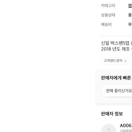
카테고리
캠
상품상태
중
배송비
무
신일 박스팬5엽 선
2018 년도 제
고객센터 문의
판매자에게 빠른
판
판매 중이신가요
매
중
이
신
판매자 정보
가
요?
A006
A
서울특별