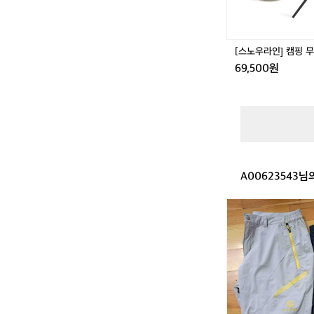
선
0
풍
기
(F
[스노우라인] 캠핑 무선
1
69,500원
3
5)
A00623543님
빈
폴
아
웃
도
어
바
지