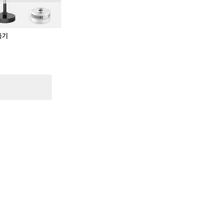
0
가
가
방
방
포
포
함
함
풍기