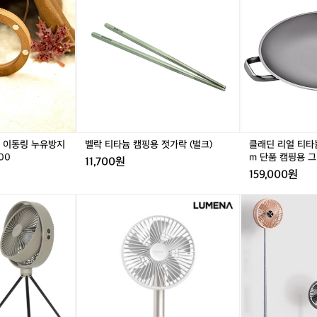
덕]
티
덕]
딘
워
신
타
신
리
서
일
늄
일
얼
땀
팬
캠
팬
티
이
히
핑
히
타
삐
터
용
터
늄
질
이
젓
이
통
삐
동
가
동
3
질
링
락
링
중

누
(벌
누
그
무
유
크)
유
리
터 이동링 누유방지
벨락 티타늄 캠핑용 젓가락 (벌크)
클래딘 리얼 티타늄
선
방
방
들
00
m 단품 캠핑용 
선
11,700원
지
지
3
풍
159,000원
링
링
6
기
팬
팬
c
가
[루
K
히
히
m
있
메
E
터
터
단
어
나]
E
링
링
품
서
탁
P
9
9
캠
살
상
폴
0
0
핑
아
용
더
0
0
용
남
무
블
1
1
그
았
선
선
2
2
리
네
선
풍
0
0
들