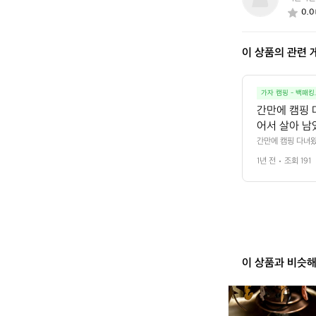
0
0.0
0
6
2
이 상품의 관련 
3
5
4
3
가자 캠핑 - 백패킹
간만에 캠핑 
어서 살아 남
 가격도 저렴
간만에 캠핑 다녀왔
 차단을 위해 사방
워먹고 저녁은
1년 전
조회 191
 곱창대창 왕창 구
기체험숲 https:
s://kko.kakao.c
이 상품과 비슷
[캠
핑