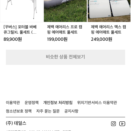
세
세
세
트
터
리
리
리
말
4.2cm pp 소재의 가벼운 원형 볼 입니다
트
트
트
풀
블
스
스
스
을
 120도까지 견딜 수 있고, 무엇보다도 전
세
바
프
프
맥
들
자렌지 사용이 가능하다 하네요! 특히 손
트
베
로
로
스
어
잡이가 있어서 편리해요 📍타월 걸이 카
큐
캠
캠
캠
보
[꾸버스] 포터블 바베
제백 에어리스 프로 캠
제백 에어리스 맥스 캠
라비너 블루 그린 두 컬러가 있고 9cm예
그
핑
핑
핑
신
큐그릴XL 풀세트 (불판
핑 에어매트 풀세트
핑 에어매트 풀세트
요 수건을 어디든지 걸어놓고 편하게 쓸
릴
에
에
에
포함)
적
89,900원
199,000원
249,000원
X
어
어
어
 수 있어요 📍타프 웨빙 스트랩 베이지와
이
L
매
매
매
있
 와인 컬러 두 가지 입니다 최대 길이 4m
풀
트
트
트
으
에 280cm 메인 폴대에 적합한 스트랩입
비슷한 상품 전체보기
세
풀
풀
풀
신
니다 📍메쉬 바스켓 지름 33cm 높이 29c
트
세
세
세
가
m의 양쪽에 손잡이가 있는 용품이예요 상
(불
트
트
트
요
단에 지퍼로 열고 닫을 수도 있습니다 메
판
👀
포
쉬가 설거지 후 건조망으로 사용할 수 있
캠
함)
핑
어서 좋아요 🙋‍♀️자세한 용품 정보가 궁금
용
하다면? 👉 https://theres.page.link/spd
품
S
이용약관
운영정책
개인정보 처리방침
위치기반서비스 이용약관
은
가
청소년보호 정책
자주 묻는 질문
공지사항
격
이
(주) 데얼스
비