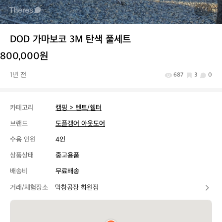
1
/ 4
DOD 가마보코 3M 탄색 풀세트
800,000원
1년 전
687
3
0
카테고리
캠핑 > 텐트/쉘터
브랜드
도플갱어 아웃도어
수용 인원
4인
상품상태
중고용품
배송비
무료배송
거래/체험장소
막창공장 화원점