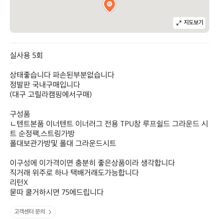
지도보기
실사용 5회

상태좋습니다 파손된부분없습니다

정발판 국내구매입니다

(대구 고릴라캠핑에서구매)

구성품

ㄴ텐트본품 이너텐트 이너러그 전용 TPU창 루프쉴드 그라운드 시
트 순정팩,스트링가방

폴대보관가방및 폴대 그라운드시트

이구성에 이가격이면 충분히 좋은상품이라 생각합니다

직거래 위주로 하나 택배거래도가능합니다

리턴X

묻따 쿨거하시면 75에드립니다
고객센터 문의