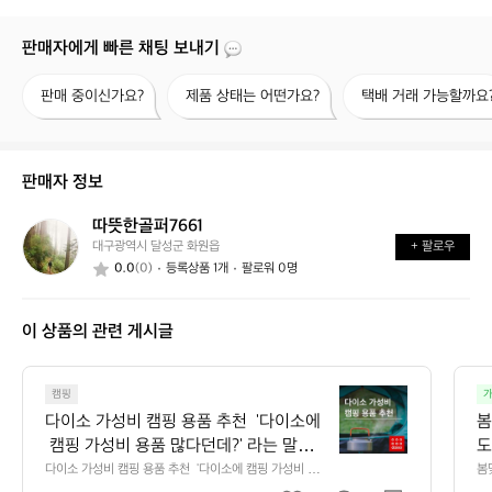
판매자에게 빠른 채팅 보내기
판
제
택
판매 중이신가요?
제품 상태는 어떤가요?
택배 거래 가능할까요
매
품
배
중
상
거
이
태
래
신
는
가
판매자 정보
가
어
능
요?
떤
할
따뜻한골퍼7661
따
가
까
대구광역시 달성군 화원읍
+ 팔로우
뜻
요?
요?
0.0
(0)
등록상품 1개
팔로워 0명
한
골
퍼
이 상품의 관련 게시글
7
6
6
다
1
캠핑
가
이
다이소 가성비 캠핑 용품 추천  '다이소에
봄
소
 캠핑 가성비 용품 많다던데?' 라는 말을
도
가
 들어보신 적이 있으신가요👀 캠핑 용품
다이소 가성비 캠핑 용품 추천  '다이소에 캠핑 가성비 용품 
봄
성
많다던데?' 라는 말을 들어보신 적이 있으신가요👀 캠핑
았