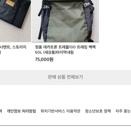
트
론
거래 완료
트
레
블
1
0
0
트
이너텐트, 스토리지
정품 데카트론 트레블100 트레킹 백팩
레
매
60L (새상품)마지막내림
킹
75,000원
백
팩
6
판매 상품 전체보기
0
L
(새
상
품)
마
지
책
개인정보 처리방침
위치기반서비스 이용약관
청소년보호 정책
자주 묻는
막
내
림