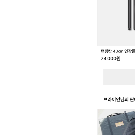
0
c
m
연
장
폴
대
1
세
캠핑칸 40cm 연
트
24,000원
(2
개)
브라이언님의 판
(미
사
용)
힐