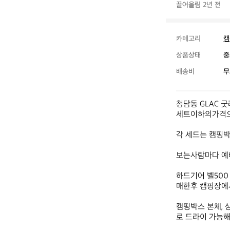
끌어올림 2년 전
카테고리
캠
상품상태
중
배송비
무
청담동 GLAC 
세트이하의가격으로
각 세드는 캠핑박
보는사람마다 예
하드기어 벨500
매한후 캠핑장에서
캠핑박스 본체, 
로 드라이 가능해요