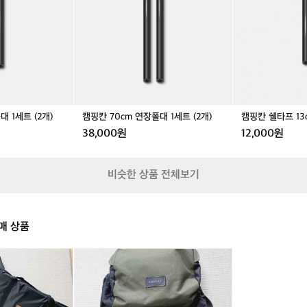
0
타
그
c
프
릴/
m
1
캠
연
3
핑
장
c
그
폴
m
릴
대
단
1
폴
세
1
장폴대 1세트 (2개)
캠핑칸 70cm 연장폴대 1세트 (2개)
캠핑칸
트
세
38,000원
12,000원
(2
트
개)
(2
개)
비슷한 상품 전체보기
매 상품
정
품
데
카