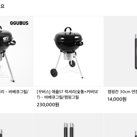
지
해요
만
날
[꾸
캠
씨
버
핑
도
스]
칸
좋
애
3
고
플
0
기
5
c
분
7
m
도
럭
연
좋
셔
장
았
리
폴
네
(숯
대
요
통
1
ㅋ
+커
세
ㅋ
셔리 - 바베큐그릴/
[꾸버스] 애플57 럭셔리(숯통+커버SE
캠핑칸 30cm
버
트
T) - 바베큐그릴/캠핑그릴
14,000원
S
(2
230,000원
E
개)
T)
캠
캠
-
핑
핑
바
칸
칸
베
7
쉘
큐