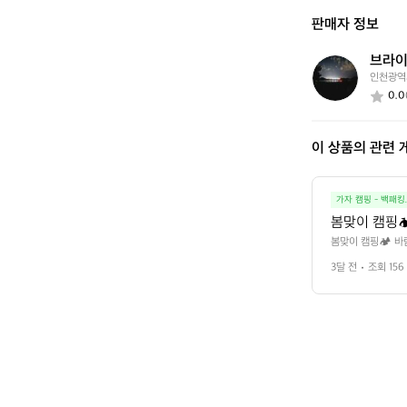
신
판매자 정보
가
요?
브라
브
인천광역
라
0.0
이
언
이 상품의 관련 
가자 캠핑 - 백패킹
봄맞이 캠핑
봄맞이 캠핑🏕️ 
3달 전
조회 156