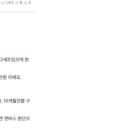
1,412
8
0
. 2세트있으며 한
원 이에요.

. 10개월전쯤 구
%면 캔버스 원단으