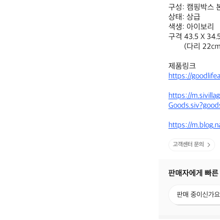
구성: 캠핑박스 본
상태: 상급

색생: 아이보리

구격 43.5 X 34.5
        (다리 22cm 사용시 높이 50cm)

https://goodlif
https://m.sivill
Goods.siv?goo
https://m.blog
고객센터 문의
판매자에게 빠른
판
판매 중이신가요
매
중
이