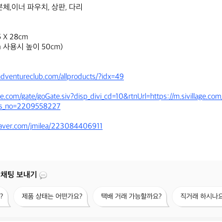
체,이너 파우치, 상판, 다리

 X 28cm 

eadventureclub.com/allproducts/?idx=49
age.com/gate/goGate.siv?disp_divi_cd=10&rtnUrl=https://m.sivillage.com
ds_no=2209558227
.naver.com/jmilea/223084406911
 채팅 보내기
제
택
직
?
제품 상태는 어떤가요?
택배 거래 가능할까요?
직거래 하시나요
품
배
거
상
거
래
태
래
하