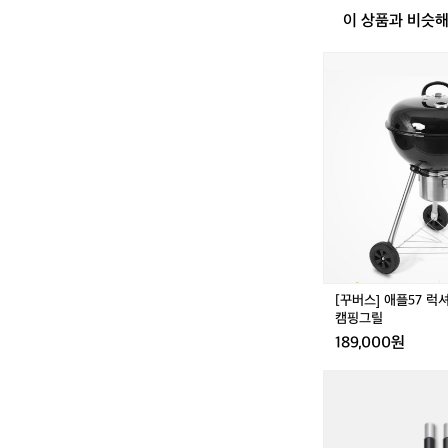
이 상품과 비슷
[꾸
버
스]
애
플
5
7
럭
셔
리
-
바
베
[꾸버스] 애플57 럭
큐
캠핑그릴
그
189,000원
릴/
캠
캠
핑
핑
그
칸
릴
4