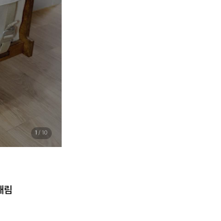
1
/ 10
내림