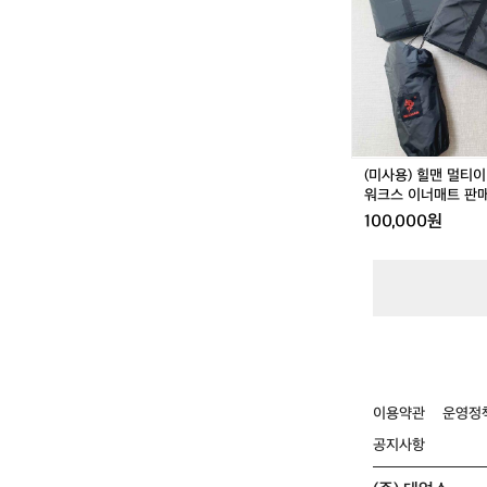
맨
멀
티
이
너
텐
트,
스
토
(미사용) 힐맨 멀티
리
워크스 이너매트 판
지
100,000원
워
크
스
이
너
매
트
판
매
이용약관
운영정
공지사항