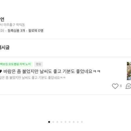
는
가
시
어
능
나
떤
할
요?
이언
가
까
시 미추홀구 학익동
요?
요?
(0)
등록상품 3개
팔로워 0명
게시글
봄
.백보킹.오토캠핑.차박.노지
캠핑
맞
️ 바람은 좀 불었지만 날씨도 좋고 기분도 좋았네요ㅋㅋ
이
바람은 좀 불었지만 날씨도 좋고 기분도 좋았네요ㅋㅋ
캠
8
핑
🏕
바
람
은
좀
불
었