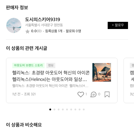
신
는
가
판매자 정보
가
어
능
요?
떤
할
도시의스키어9319
도
가
까
서울특별시 서대문구 영천동
+ 팔로우
시
요?
요?
0.0
(0)
등록상품 1개
팔로워 0명
의
스
키
이 상품의 관련 게시글
어
9
3
헬
1
아웃도어 브랜드 스토리
캠핑
리
9
헬리녹스: 초경량 아웃도어 혁신의 아이콘  
캠
녹
헬리녹스(Helinox)는 아웃도어와 일상의
 
스:
 경계를 허무는 브랜드입니다. 혁신적인
랜
헬리녹스: 초경량 아웃도어 혁신의 아이콘  헬리녹스(Heli
캠
초
nox)는 아웃도어와 일상의 경계를 허무는 브랜드입니다.
은 
 디자인과 첨단 기술로 세계에서 가장 가
 
경
1년 전
조회 321
1
0
3
 혁신적인 디자인과 첨단 기술로 세계에서 가장 가볍고 내
보
볍고 내구성 있는 캠핑 의자와 테이블을
늄
량
구성 있는 캠핑 의자와 테이블을 만들어내며, "초경량"이라
 
는 새로운 기준을 정의했습니다. 헬리녹스의 제품은 단순
아
립
 만들어내며, "초경량"이라는 새로운 기준
제
한 장비가 아니라, 자연 속에서의 편안함과 스타일을 선사
에
웃
을 정의했습니다. 헬리녹스의 제품은 단순
랜
하는 작품입니다.  초경량, 하지만 강력하다 헬리녹스는 모
만
도
한 장비가 아니라, 자연 속에서의 편안함
납
든 제품에 고강도 알루미늄 합금(DAC)을 사용하여 놀라운 
 
어
가벼움과 견고함을 제공합니다. 이 소재는 등산용 텐트 폴
습
이 상품과 비슷해요
과 스타일을 선사하는 작품입니다.  초경
지
혁
로도 사용될 만큼 신뢰받는 기술로, 험난한 아웃도어 환경
 
량, 하지만 강력하다 헬리녹스는 모든 제
 
에서도 탁월한 내구성을 보장합니다.  디자인과 기능성의
후