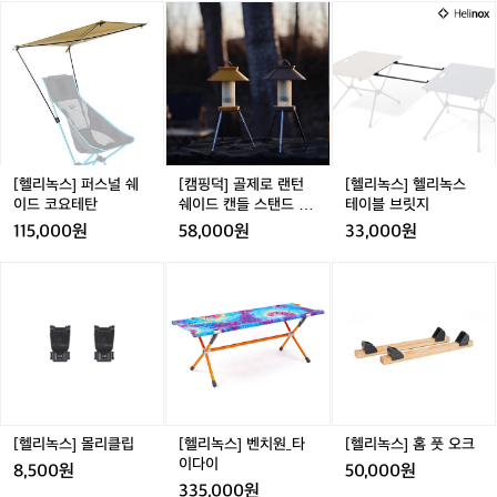
신
[헬
[캠
[캠
[헬
품에 고강도 알루미늄 합금(DAC)을 사용
탕
 완벽한 조화 헬리녹스는 단순히 가볍고 튼튼한 제품을 넘
 
의
리
핑
핑
리
어, 현대적인 디자인 감각을 더했습니다. 감각적인 색상과
 
하여 놀라운 가벼움과 견고함을 제공합니
아
했
 세련된 실루엣은 캠핑장뿐만 아니라 도심 속에서도 어울
했
녹
덕]
덕]
녹
이
다. 이 소재는 등산용 텐트 폴로도 사용될
영
립니다. 한 번의 설치로도 고급스러운 분위기를 연출하며,
 
스]
골
골
스]
콘
 어떤 장소에서도 눈길을 사로잡는 아이템이 됩니다.  작지
스
 만큼 신뢰받는 기술로, 험난한 아웃도어
 
퍼
제
제
헬
헬
만 큰 차이, 휴대성과 실용성 헬리녹스의 의자와 테이블은
이고
 환경에서도 탁월한 내구성을 보장합니다.  
리
스
로
로
리
 가방 속에 쏙 들어갈 만큼 작게 접히지만, 펼치는 순간 강
니
리
널
랜
랜
녹
디자인과 기능성의 완벽한 조화 헬리녹스
표
력한 안정감과 편안함을 제공합니다. 백패킹, 캠핑, 해변,
 
녹
쉐
턴
턴
스
 또는 도심 속 피크닉까지, 어디서든 헬리녹스와 함께라면
영
는 단순히 가볍고 튼튼한 제품을 넘어, 현
서
스
 당신의 공간이 특별해집니다.  지속 가능성을 향한 발걸음 
한
이
쉐
쉐
테
[헬리녹스] 퍼스널 쉐
[캠핑덕] 골제로 랜턴
[헬리녹스] 헬리녹스
대적인 디자인 감각을 더했습니다. 감각적
림
(H
헬리녹스는 혁신적인 소재와 제작 공정을 통해 환경에 미
 
드
이
이
이
이드 코요테탄
쉐이드 캔들 스탠드 셋
테이블 브릿지
e
인 색상과 세련된 실루엣은 캠핑장뿐만 아
고
치는 영향을 최소화하고, 지속 가능한 아웃도어 활동을 지
 
코
드
드
블
트 캠핑랜턴 쉐이드 커
115,000원
58,000원
33,000원
원합니다. 자연을 존중하며 더 나은 미래를 만들어가는 헬
l
에
니라 도심 속에서도 어울립니다. 한 번의
라
요
캔
캔
브
버 갓
리녹스의 철학은 많은 캠퍼들의 공감을 얻고 있습니다.  가
품
i
 설치로도 고급스러운 분위기를 연출하며, 
 
테
들
들
릿
벼움이 주는 자유, 헬리녹스 헬리녹스는 당신이 더 멀리,
동
[헬
[헬
[헬
n
 더 가볍게, 그리고 더 편안하게 자연과 교감할 수 있도록
품
어떤 장소에서도 눈길을 사로잡는 아이템
양
탄
스
스
지
리
리
리
o
 돕습니다. 캠핑과 아웃도어를 새롭게 정의하는 헬리녹스
ut
탠
탠
이 됩니다.  작지만 큰 차이, 휴대성과 실용
어
녹
녹
녹
x)
와 함께, 당신의 모험은 더 특별해질 것입니다.  “Lighten
다
드
드
성 헬리녹스의 의자와 테이블은 가방 속에 
을
스]
스]
스]
는
 Up Your Journey – 헬리녹스.”
중이
셋
셋
 👉
몰
벤
홈
아
쏙 들어갈 만큼 작게 접히지만, 펼치는 순
게
트
트
리
치
풋
웃
간 강력한 안정감과 편안함을 제공합니다. 
 
캠
캠
클
원
오
도
백패킹, 캠핑, 해변, 또는 도심 속 피크닉까
주
핑
핑
립
_
크
어
지, 어디서든 헬리녹스와 함께라면 당신의 
를
랜
랜
타
와
[헬리녹스] 몰리클립
[헬리녹스] 벤치원_타
[헬리녹스] 홈 풋 오크
턴
턴
공간이 특별해집니다.  지속 가능성을 향
접
이
일
이다이
8,500원
50,000원
쉐
쉐
한 발걸음 헬리녹스는 혁신적인 소재와 제
 
다
상
335,000원