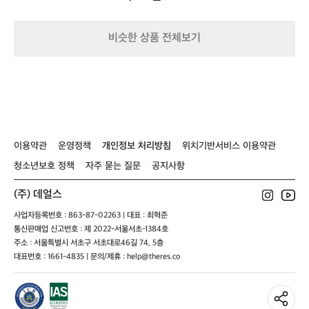
이
이
이
작 공정을 통해 환경에 미치는 영향을 최
의
기
드
드
경
소화하고, 지속 가능한 아웃도어 활동을
험
커
커
계
 지원합니다. 자연을 존중하며 더 나은 미
 
비슷한 상품 전체보기
버
버
를
래를 만들어가는 헬리녹스의 철학은 많은
연
갓
갓
허
 캠퍼들의 공감을 얻고 있습니다.  가벼움
튜
무
이 주는 자유, 헬리녹스 헬리녹스는 당신
다
는
이 더 멀리, 더 가볍게, 그리고 더 편안하게 
력
브
랜
자연과 교감할 수 있도록 돕습니다. 캠핑
만
드
과 아웃도어를 새롭게 정의하는 헬리녹스
 
입
와 함께, 당신의 모험은 더 특별해질 것입
한
이용약관
운영정책
개인정보 처리방침
위치기반서비스 이용약관
니
니다.  “Lighten Up Your Journey – 헬리
대
다.
청소년보호 정책
자주 묻는 질문
공지사항
녹스.”
 
혁
ag
신
(주) 데얼스
적
인
사업자등록번호 : 863-87-02263 | 대표 : 최혁준
디
통신판매업 신고번호 : 제 2022-서울서초-1384호
자
주소 : 서울특별시 서초구 서초대로46길 74, 5층
인
대표번호 : 1661-4835 | 문의/제휴 : help@theres.co
과
첨
단
기