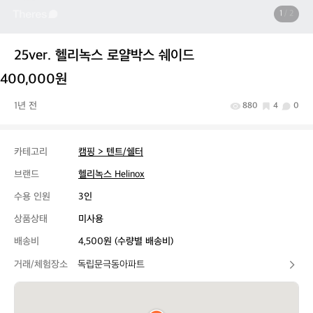
1
/ 2
25ver. 헬리녹스 로얄박스 쉐이드
400,000원
1년 전
880
4
0
카테고리
캠핑 > 텐트/쉘터
브랜드
헬리녹스 Helinox
수용 인원
3인
상품상태
미사용
배송비
4,500원 (수량별 배송비)
거래/체험장소
독립문극동아파트