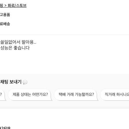
핑 > 화로/스토브
고용품
료배송
일없어서 팔아용...

성능은 좋습니다

 채팅 보내기
제
택
직
?
제품 상태는 어떤가요?
택배 거래 가능할까요?
직거래 하시나요
품
배
거
상
거
래
태
래
하
는
가
시
어
능
나
떤
할
요?
92618