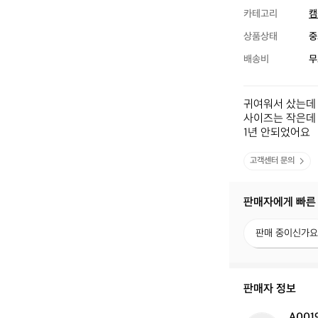
카테고리
캠
상품상태
중
배송비
무
귀여워서 샀는데 쓸
사이즈는 작은데 
1년 안되었어요
고객센터 문의
판매자에게 빠른
판
판매 중이신가요
매
중
이
신
판매자 정보
가
요?
A001