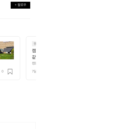
+ 팔로우
캠핑
캠핑용품 추천⭐️  기존에 도요토미 반사식 난로 쓰다가 
같아 이번에 기어미션 + 팬히터 까지 추가해서 동계캠
 낮고 바람도 많이 불었었는데 텐트 안에는 후끈하게 
캠핑용품 추천⭐️  기존에 도요토미 반사식 난로 쓰다가 한겨울 캠핑엔 좀 부
 까지 추가해서 동계캠핑 다녀왔는데 기온도 엄청 낮고 바람도 많이 불었었
습니다🔥  동계캠핑엔 난로가 진짜 중요한 것 같아요 
0
7달 전
조회 150
위 잘 견디고 왔습니다🔥  동계캠핑엔 난로가 진짜 중요한 것 같아요 🥹