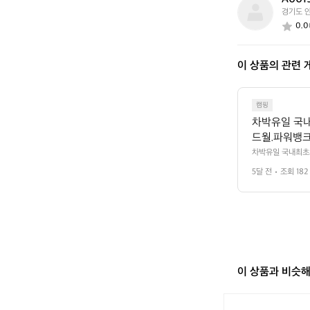
A
경기도 
0
0.0
0
1
9
이 상품의 관련 
2
6
1
8
캠핑
차박유일 국내
드월.파워뱅크
차박유일 국내최초
터.전기작업등 차박
5달 전
조회 182
이 상품과 비슷
[미