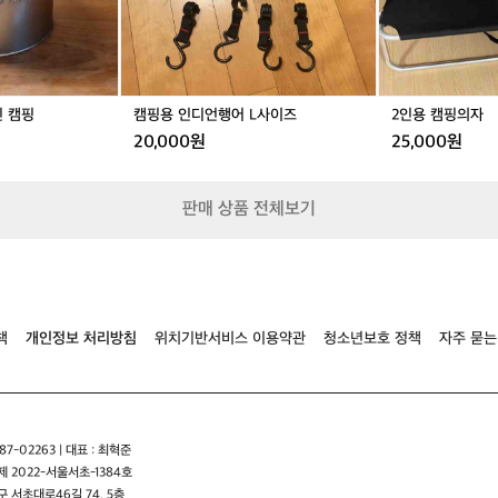
L
사
이
즈
신 캠핑
캠핑용 인디언행어 L사이즈
2인용 캠핑의자
20,000원
25,000원
판매 상품 전체보기
책
개인정보 처리방침
위치기반서비스 이용약관
청소년보호 정책
자주 묻는
7-02263 | 대표 : 최혁준
 2022-서울서초-1384호
 서초대로46길 74, 5층