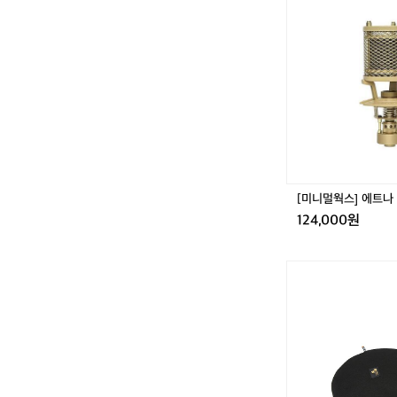
니
멀
웍
스]
에
트
나
히
터
[미니멀웍스] 에트나
124,000원
[미
니
멀
웍
스]
빌
런
랜