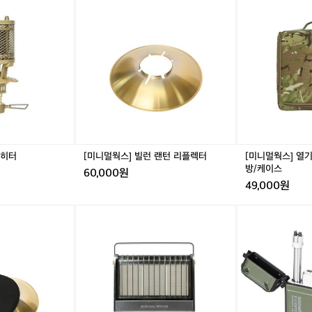
니
니
렌
멀
멀
지
웍
웍
차
스]
스]
박
빌
열
캠
런
기
핑
랜
히
맞
턴
터
춤
리
백
형
플
-
텐
렉
전
트
터
용
타
 히터
[미니멀웍스] 빌런 랜턴 리플렉터
[미니멀웍스] 열기
가
프
방/케이스
60,000원
방/
어
49,000원
케
닝
이
룸
[미
[스
스
사
니
노
이
멀
우
드
웍
라
월
스]
인]
파
열
E
워
기
-
뱅
-
라
크