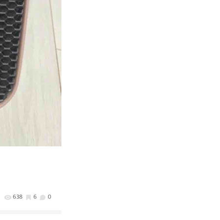
638
6
0