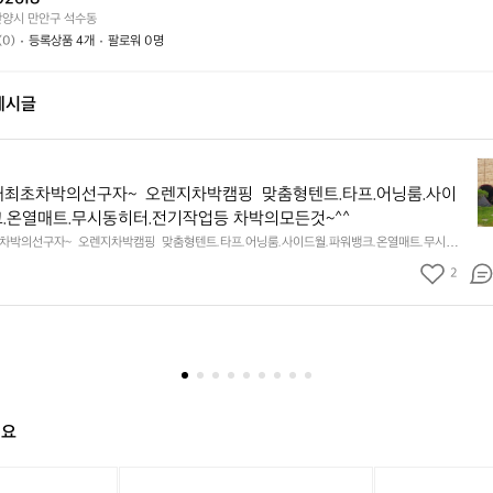
가
까
안양시 만안구 석수동
요?
요?
(0)
등록상품 4개
팔로워 0명
게시글
차
박
최초차박의선구자~  오렌지차박캠핑  맞춤형텐트.타프.어닝룸.사이
유
.온열매트.무시동히터.전기작업등 차박의모든것~^^
일
차박의선구자~  오렌지차박캠핑  맞춤형텐트.타프.어닝룸.사이드월.파워뱅크.온열매트.무시동히
국
의모든것~^^
내
2
최
초
차
박
의
선
구
해요
자
~
[미
[미
오