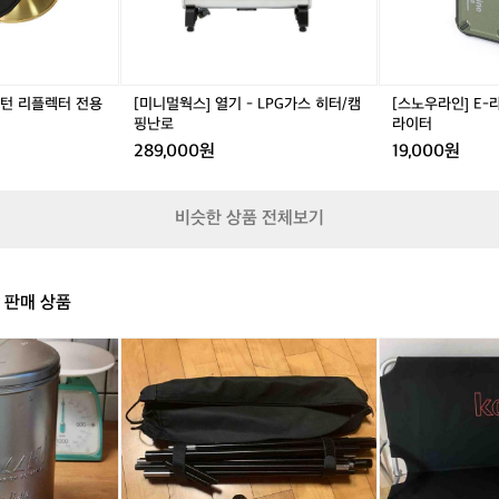
L
이
온
P
터
열
G
-
매
가
충
트
스
전
무
랜턴 리플렉터 전용
[미니멀웍스] 열기 - LPG가스 히터/캠
[스노우라인] E-
히
식
시
핑난로
라이터
터/
전
동
289,000원
19,000원
캠
기
히
핑
라
터
난
이
전
비슷한 상품 전체보기
로
터
기
작
업
등
의 판매 상품
차
박
캠
2
의
핑
인
모
용
용
든
인
캠
것
디
핑
~
언
의
^
행
자
^
어