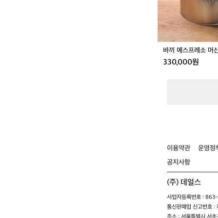
신
캠
핑
바끼 에스프레소 머
330,000원
이용약관
운영정
공지사항
(주) 데얼스
사업자등록번호 : 863-8
통신판매업 신고번호 : 제
주소 : 서울특별시 서초구