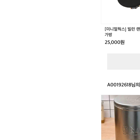
턴
리
플
렉
터
[미니멀웍스] 빌런 
전
가방
용
25,000원
가
방
A00192618님
바
끼
에
스
프
레
소
머