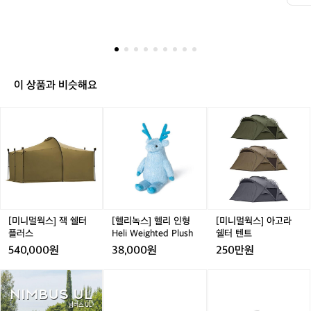
0
0
0
0
원
제
이 상품과 비슷해요
발
요
[미
[헬
[미
니
리
니
멀
녹
멀
웍
스]
웍
스]
헬
스]
잭
리
아
쉘
인
고
터
형
라
플
H
쉘
[미니멀웍스] 잭 쉘터
[헬리녹스] 헬리 인형
[미니멀웍스] 아고라
러
e
터
플러스
Heli Weighted Plush
쉘터 텐트
스
l
텐
540,000원
38,000원
250만원
i
트
W
어
어
[미
어
[미
e
썸
썸
니
썸
니
i
홀
홀
멀
홀
멀