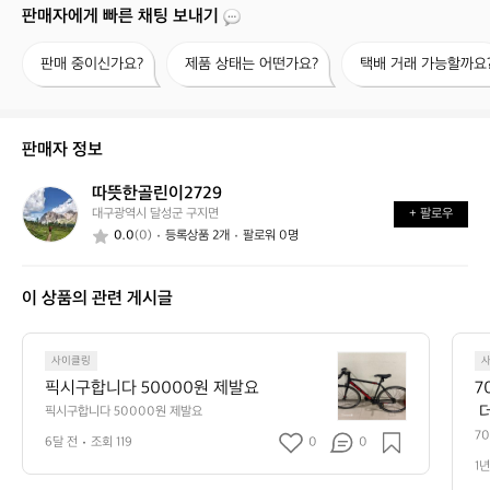
판매자에게 빠른 채팅 보내기
판
제
택
판매 중이신가요?
제품 상태는 어떤가요?
택배 거래 가능할까요
매
품
배
중
상
거
이
태
래
신
는
가
판매자 정보
가
어
능
요?
떤
할
따뜻한골린이2729
따
가
까
대구광역시 달성군 구지면
+ 팔로우
뜻
요?
요?
0.0
(0)
등록상품 2개
팔로워 0명
한
골
린
이 상품의 관련 게시글
이
2
7
픽
2
사이클링
시
9
픽시구합니다 50000원 제발요
7
구
 
픽시구합니다 50000원 제발요
합
탄
7
6달 전
조회 119
0
0
니
엔
다
1년
5