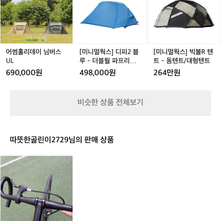
g
리
리
웍
리
웍
h
데
데
스]
데
스]
t
이
이
디
이
빅
e
님
님
피
님
볼
d
버
버
2
버
R
P
스
스
블
스
텐
어썸홀리데이 님버스
[미니멀웍스] 디피2 블
[미니멀웍스] 빅볼R 텐
l
U
U
루
U
트
UL
루 - 더블월 파프리카
트 - 돔텐트/대형텐트
u
L
L
-
L
-
L
DP 2
690,000원
498,000원
264만원
s
더
돔
h
블
텐
월
트/
비슷한 상품 전체보기
파
대
프
형
리
텐
카
트
따뜻한골린이2729님의 판매 상품
D
P
듣
2
보
픽
시
1
0
0